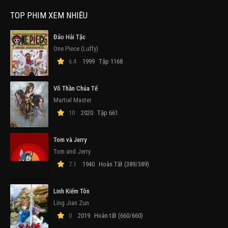
TOP PHIM XEM NHIỀU
Đảo Hải Tặc
One Piece (Luffy)
6.4
1999
Tập 1168
Võ Thần Chúa Tể
Martial Master
10
2020
Tập 661
Tom và Jerry
Tom and Jerry
7.1
1940
Hoàn Tất (389/389)
Linh Kiếm Tôn
Ling Jian Zun
0
2019
Hoàn tất (660/660)