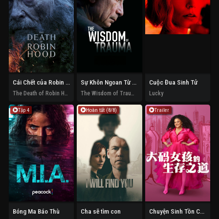
Cái Chết của Robin Hood
Sự Khôn Ngoan Từ Tổn Thương
Cuộc Đua Sinh Tử
The Death of Robin Hood
The Wisdom of Trauma
Lucky
Tập 4
Hoàn tất (8/8)
Trailer
Bóng Ma Báo Thù
Cha sẽ tìm con
Chuyện Sinh Tồn Của Cô Nàng Ngoại Cỡ (Phần 3)