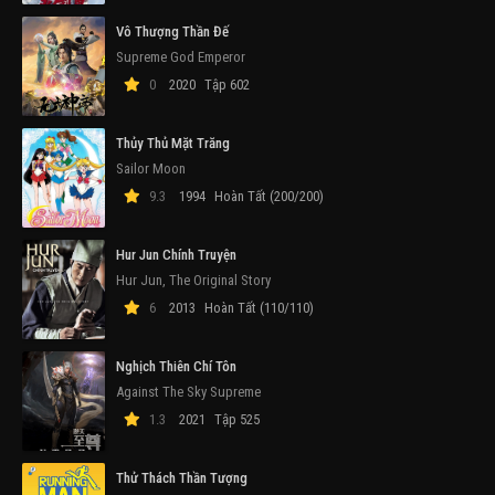
Vô Thượng Thần Đế
Supreme God Emperor
0
2020
Tập 602
Thủy Thủ Mặt Trăng
Sailor Moon
9.3
1994
Hoàn Tất (200/200)
Hur Jun Chính Truyện
Hur Jun, The Original Story
6
2013
Hoàn Tất (110/110)
Nghịch Thiên Chí Tôn
Against The Sky Supreme
1.3
2021
Tập 525
Thử Thách Thần Tượng