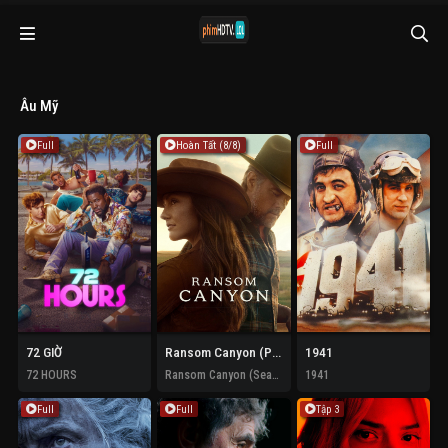
Âu Mỹ
Full
Hoàn Tất (8/8)
Full
72 GIỜ
Ransom Canyon (Phần 2)
1941
72 HOURS
Ransom Canyon (Season 2)
1941
Full
Full
Tập 3