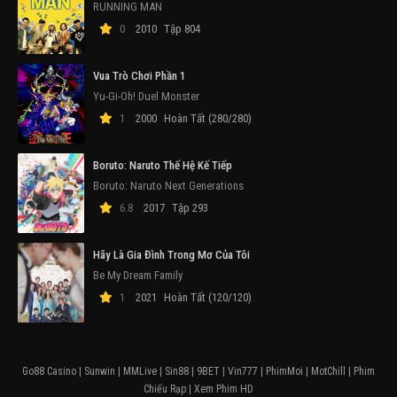
RUNNING MAN
0
2010
Tập 804
Vua Trò Chơi Phần 1
Yu-Gi-Oh! Duel Monster
1
2000
Hoàn Tất (280/280)
Boruto: Naruto Thế Hệ Kế Tiếp
Boruto: Naruto Next Generations
6.8
2017
Tập 293
Hãy Là Gia Đình Trong Mơ Của Tôi
Be My Dream Family
1
2021
Hoàn Tất (120/120)
Go88 Casino
|
Sunwin
|
MMLive
|
Sin88
|
9BET
|
Vin777
|
PhimMoi
|
MotChill
|
Phim
Chiếu Rạp
|
Xem Phim HD