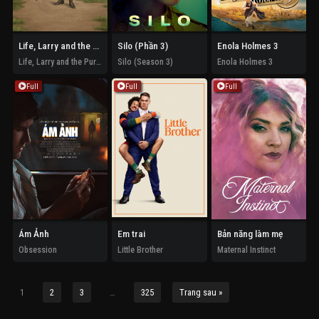
Life, Larry and the Pursuit of Unhappiness: An almost History of America
Silo (Phần 3)
Enola Holmes 3
Life, Larry and the Pursuit of Unhappiness: An almost History of America
Silo (Season 3)
Enola Holmes 3
Full
Full
Full
Ám Ảnh
Em trai
Bản năng làm mẹ
Obsession
Little Brother
Maternal Instinct
1
2
3
…
325
Trang sau »