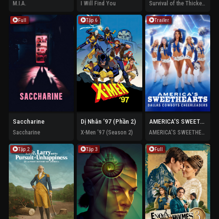
M.I.A.
I Will Find You
Survival of the Thickest (Season 3)
Full
Tập 6
Trailer
Saccharine
Dị Nhân ’97 (Phần 2)
AMERICA’S SWEETHEARTS: Đội cổ vũ Dallas Cowboys (Phần 3)
Saccharine
X-Men '97 (Season 2)
AMERICA'S SWEETHEARTS: Dallas Cowboys Cheerleaders (Season 3)
Tập 2
Tập 3
Full