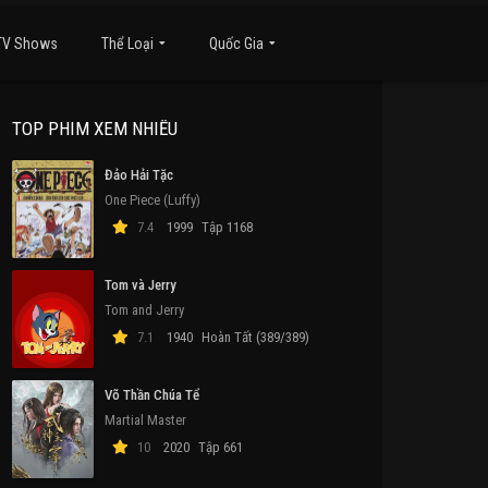
TV Shows
Thể Loại
Quốc Gia
TOP PHIM XEM NHIỀU
Đảo Hải Tặc
One Piece (Luffy)
7.4
1999
Tập 1168
Tom và Jerry
Tom and Jerry
7.1
1940
Hoàn Tất (389/389)
Võ Thần Chúa Tể
Martial Master
10
2020
Tập 661