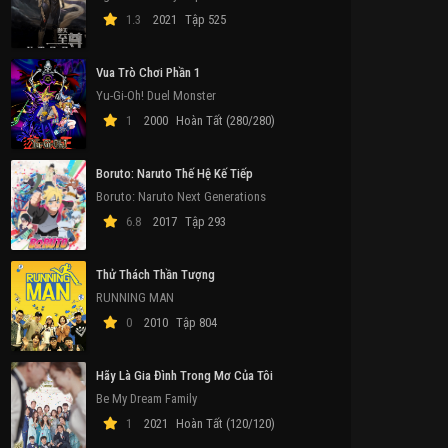
1.3
2021
Tập 525
Vua Trò Chơi Phần 1
Yu-Gi-Oh! Duel Monster
1
2000
Hoàn Tất (280/280)
Boruto: Naruto Thế Hệ Kế Tiếp
Boruto: Naruto Next Generations
6.8
2017
Tập 293
Thử Thách Thần Tượng
RUNNING MAN
0
2010
Tập 804
Hãy Là Gia Đình Trong Mơ Của Tôi
Be My Dream Family
1
2021
Hoàn Tất (120/120)