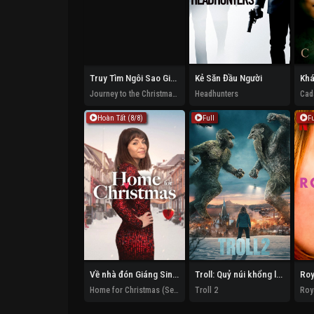
Truy Tìm Ngôi Sao Giáng Sinh
Kẻ Săn Đầu Người
Khá
Journey to the Christmas Star
Headhunters
Cad
Hoàn Tất (8/8)
Full
Fu
Về nhà đón Giáng Sinh (Phần 3)
Troll: Quỷ núi khổng lồ 2
Roy
Home for Christmas (Season 3)
Troll 2
Roy