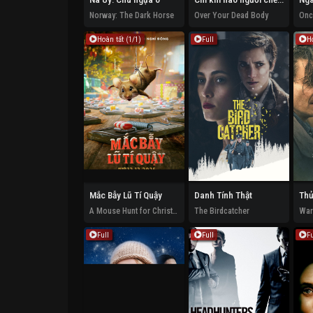
Norway: The Dark Horse
Over Your Dead Body
Hoàn tất (1/1)
Full
H
Mắc Bẫy Lũ Tí Quậy
Danh Tính Thật
A Mouse Hunt for Christmas
The Birdcatcher
War
Full
Full
Fu