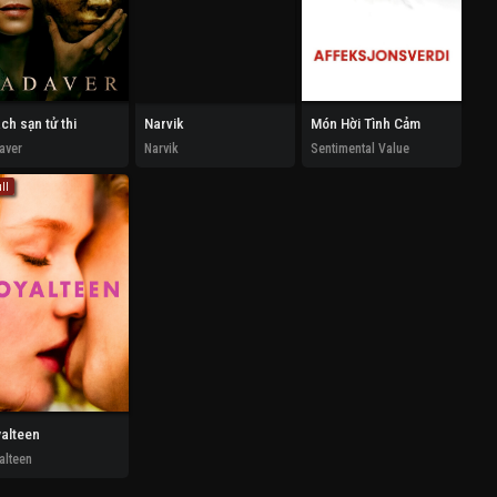
ch sạn tử thi
Narvik
Món Hời Tình Cảm
aver
Narvik
Sentimental Value
ll
alteen
alteen