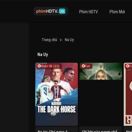
Phim HDTV
Phim Mới
Trang chủ
Na Uy
Na Uy
Hoàn tất (2/2)
Full
Fu
Na Uy: Chú ngựa ô
Chỉ khi nào ngươi chết đi