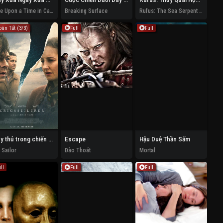
Once Upon a Time in Calcutta
Breaking Surface
Rufus: The Sea Serpent Who Couldn't Swim
oàn Tất (3/3)
Full
Full
Thủy thủ trong chiến loạn
Escape
Hậu Duệ Thần Sấm
 Sailor
Đào Thoát
Mortal
ll
Full
Full