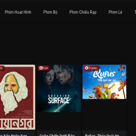
Phim Hoạt Hình
Phim Bộ
Phim Chiếu Rạp
Phim Lẻ
ll
Full
Trailer
Ngày Xửa Ngày Xưa Ở Calcutta
Cuộc Chiến Dưới Đáy Đại Dương
Rufus: Thủy Quái Học Bơi