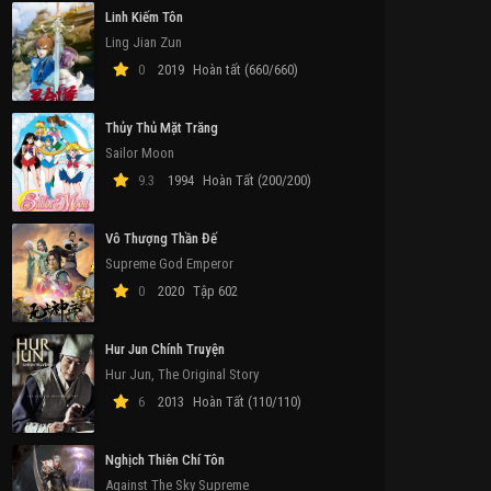
Linh Kiếm Tôn
Ling Jian Zun
0
2019
Hoàn tất (660/660)
Thủy Thủ Mặt Trăng
Sailor Moon
9.3
1994
Hoàn Tất (200/200)
Vô Thượng Thần Đế
Supreme God Emperor
0
2020
Tập 602
Hur Jun Chính Truyện
Hur Jun, The Original Story
6
2013
Hoàn Tất (110/110)
Nghịch Thiên Chí Tôn
Against The Sky Supreme