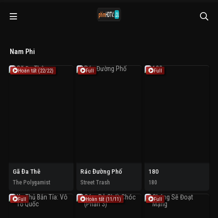
Nam Phi
Hoàn tất (22/22)
Full
Full
Gã Đa Thê
Rác Đường Phố
180
The Polygamist
Street Trash
180
Full
Hoàn tất (11/11)
Full