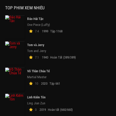
TOP PHIM XEM NHIỀU
Đảo Hải Tặc
One Piece (Luffy)
7.4
1999
Tập 1168
Tom và Jerry
Tom and Jerry
7.1
1940
Hoàn Tất (389/389)
Võ Thần Chúa Tể
Martial Master
10
2020
Tập 661
Linh Kiếm Tôn
Ling Jian Zun
0
2019
Hoàn tất (660/660)