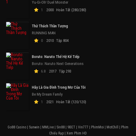
Yu-Gi-Oh! Duel Monster
1
2000
Hoàn Tất (280/280)
Thử Thách Thần Tượng
RUNNING MAN
0
2010
Tập 804
Boruto: Naruto Thế Hệ Kế Tiếp
Boruto: Naruto Next Generations
6.8
2017
Tập 293
Hãy Là Gia Đình Trong Mơ Của Tôi
Be My Dream Family
1
2021
Hoàn Tất (120/120)
Go88 Casino
|
Sunwin
|
MMLive
|
Sin88
|
9BET
|
Vin777
|
PhimMoi
|
MotChill
|
Phim
Chiếu Rạp
|
Xem Phim HD