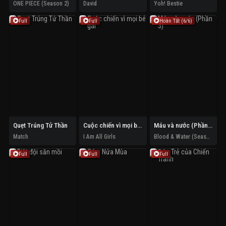
ONE PIECE (Season 2)
David
Yoh! Bestie
Full
Full
Hoàn Tất (6/6)
Quẹt Trúng Tử Thần
Cuộc chiến vì mọi bé gái
Máu và nước (Phần 3)
Match
I Am All Girls
Blood & Water (Season 3)
Full
Full
Full