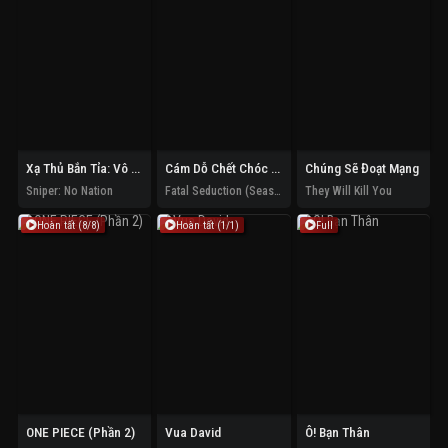
Xạ Thủ Bắn Tỉa: Vô Tổ Quốc
Cám Dỗ Chết Chóc (Phần 3)
Chúng Sẽ Đoạt Mạng
Sniper: No Nation
Fatal Seduction (Season 3)
They Will Kill You
Hoàn tất (8/8)
Hoàn tất (1/1)
Full
ONE PIECE (Phần 2)
Vua David
Ô! Bạn Thân