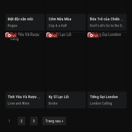
Biệt đội săn mồi
Cớm Nửa Mùa
Đứa Trẻ của Chiến Tranh
Rogue
Cop & a Half
Don't Let's Go to the Dogs Tonight
Full
Full
Full
Tình Yêu Và Rượu Vang
Kỵ Sĩ Lạc Lối
Tiếng Gọi London
Love and Wine
Broke
London Calling
1
2
3
Trang sau »