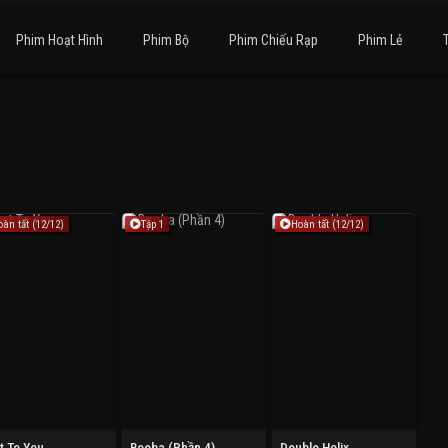
Phim Hoạt Hình
Phim Bộ
Phim Chiếu Rạp
Phim Lẻ
oàn tất (12/12)
Tập 1
Hoàn tất (12/12)
t To You
Booba (Phần 4)
Double Helix