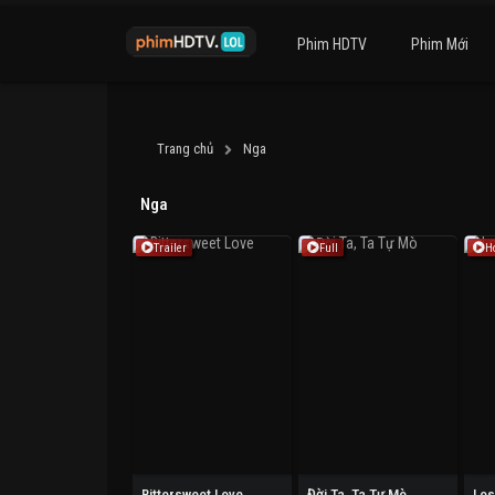
Phim HDTV
Phim Mới
Trang chủ
Nga
Nga
Trailer
Full
H
Bittersweet Love
Đời Ta, Ta Tự Mò
Los