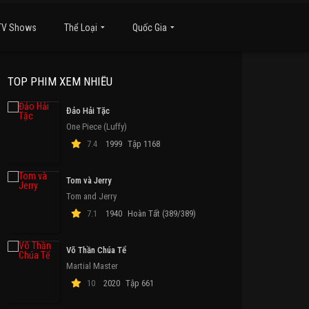
TV Shows
Thể Loại
Quốc Gia
TOP PHIM XEM NHIỀU
Đảo Hải Tặc
One Piece (Luffy)
7.4
1999
Tập 1168
Tom và Jerry
Tom and Jerry
7.1
1940
Hoàn Tất (389/389)
Võ Thần Chúa Tể
Martial Master
10
2020
Tập 661