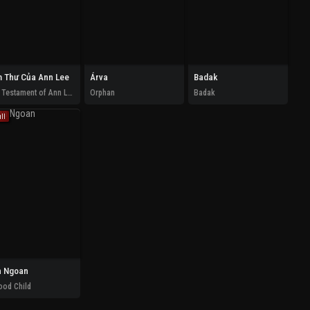
 Thư Của Ann Lee
Árva
Badak
The Testament of Ann Lee
Orphan
Badak
ll
n Ngoan
ood Child