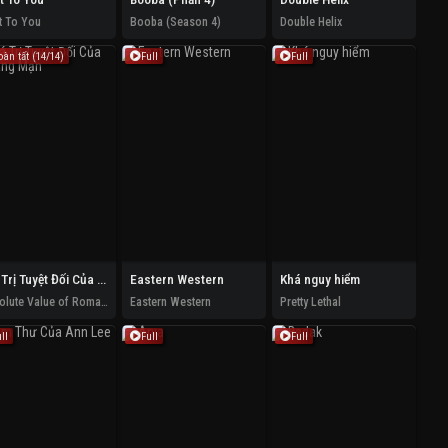
t To You
Booba (Season 4)
Double Helix
oàn tất (14/14)
Full
Full
Giá Trị Tuyệt Đối Của Lãng Mạn
Eastern Western
Khá nguy hiểm
Absolute Value of Romance
Eastern Western
Pretty Lethal
ll
Full
Full