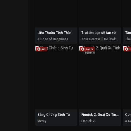
Liều Thuốc Tinh Thần
Trái tim bạn sẽ tan vỡ
Tâm
A Dose of Happiness
Your Heart Will Be Broken
Full
Trailer
Fu
Bằng Chứng Sinh Tử
Finnick 2: Quái Xù Tinh Nghịch
Co
Mercy
Finnick 2
A G