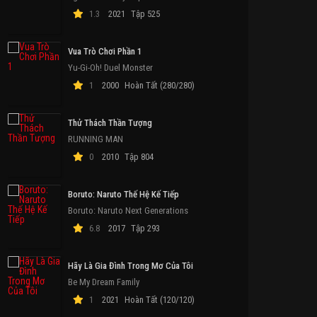
1.3
2021
Tập 525
Vua Trò Chơi Phần 1
Yu-Gi-Oh! Duel Monster
1
2000
Hoàn Tất (280/280)
Thử Thách Thần Tượng
RUNNING MAN
0
2010
Tập 804
Boruto: Naruto Thế Hệ Kế Tiếp
Boruto: Naruto Next Generations
6.8
2017
Tập 293
Hãy Là Gia Đình Trong Mơ Của Tôi
Be My Dream Family
1
2021
Hoàn Tất (120/120)