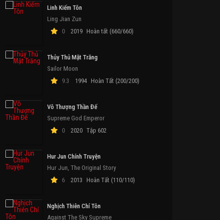
Linh Kiếm Tôn
Ling Jian Zun
0
2019
Hoàn tất (660/660)
Thủy Thủ Mặt Trăng
Sailor Moon
9.3
1994
Hoàn Tất (200/200)
Vô Thượng Thần Đế
Supreme God Emperor
0
2020
Tập 602
Hur Jun Chính Truyện
Hur Jun, The Original Story
6
2013
Hoàn Tất (110/110)
Nghịch Thiên Chí Tôn
Against The Sky Supreme