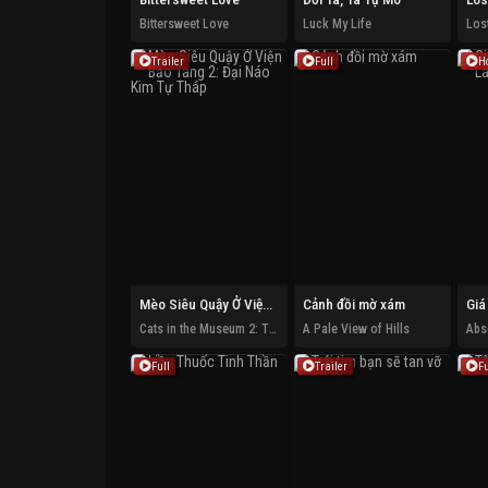
Bittersweet Love
Luck My Life
Los
Trailer
Full
H
Mèo Siêu Quậy Ở Viện Bảo Tàng 2: Đại Náo Kim Tự Tháp
Cảnh đồi mờ xám
Cats in the Museum 2: Treasures of Egypt
A Pale View of Hills
Full
Trailer
Fu