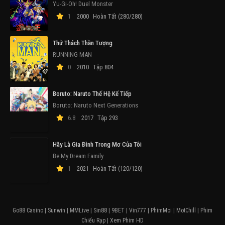
Yu-Gi-Oh! Duel Monster
1
2000
Hoàn Tất (280/280)
Thử Thách Thần Tượng
RUNNING MAN
0
2010
Tập 804
Boruto: Naruto Thế Hệ Kế Tiếp
Boruto: Naruto Next Generations
6.8
2017
Tập 293
Hãy Là Gia Đình Trong Mơ Của Tôi
Be My Dream Family
1
2021
Hoàn Tất (120/120)
Go88 Casino
|
Sunwin
|
MMLive
|
Sin88
|
9BET
|
Vin777
|
PhimMoi
|
MotChill
|
Phim
Chiếu Rạp
|
Xem Phim HD