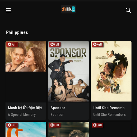
Philippines
Full
Full
Full
Mảnh Ký Ức Đặc Biệt
Sponsor
Until She Remembers
A Special Memory
Sponsor
Until She Remembers
Full
Full
Full