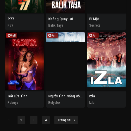
P77
Không Quay Lại
Bí Mật
P77
Balik Taya
Secrets
Full
Full
Full
Gái Lừa Tình
Người Tình Nóng Bỏng
Izla
Pabuya
Relyebo
Izla
1
2
3
4
Trang sau »