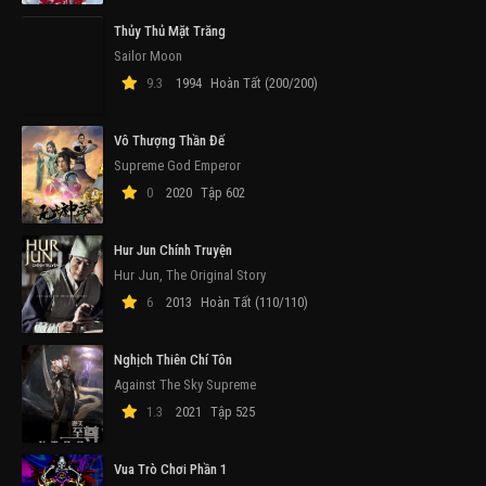
Thủy Thủ Mặt Trăng
Sailor Moon
9.3
1994
Hoàn Tất (200/200)
Vô Thượng Thần Đế
Supreme God Emperor
0
2020
Tập 602
Hur Jun Chính Truyện
Hur Jun, The Original Story
6
2013
Hoàn Tất (110/110)
Nghịch Thiên Chí Tôn
Against The Sky Supreme
1.3
2021
Tập 525
Vua Trò Chơi Phần 1