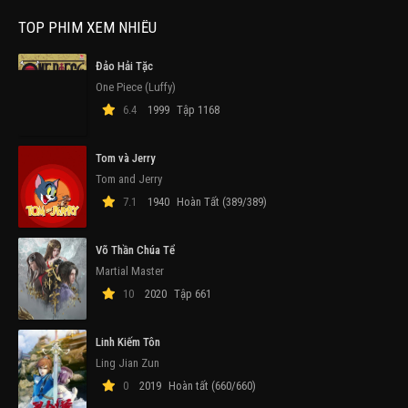
TOP PHIM XEM NHIỀU
Đảo Hải Tặc
One Piece (Luffy)
6.4
1999
Tập 1168
Tom và Jerry
Tom and Jerry
7.1
1940
Hoàn Tất (389/389)
Võ Thần Chúa Tể
Martial Master
10
2020
Tập 661
Linh Kiếm Tôn
Ling Jian Zun
0
2019
Hoàn tất (660/660)