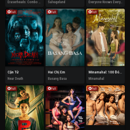
Eraserheads: Combo on the Run
Salvageland
Everyone Knows Every Juan
Full
Full
Full
Cận Tử
Hai Chị Em
Minamahal: 100 Đóa Hoa Dành Cho Luna
Near Death
Basang Basa
Minamahal
Full
Full
Full