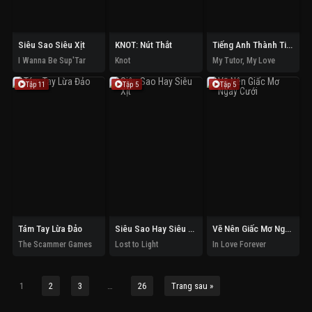
Siêu Sao Siêu Xịt
KNOT: Nút Thắt
Tiếng Anh Thành Tiếng Yêu
I Wanna Be Sup'Tar
Knot
My Tutor, My Love
Tập 11
Tập 5
Tập 5
Tám Tay Lừa Đảo
Siêu Sao Hay Siêu Xịt
Vẽ Nên Giấc Mơ Ngày Cưới
The Scammer Games
Lost to Light
In Love Forever
1
2
3
…
26
Trang sau »