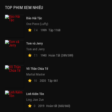
TOP PHIM XEM NHIỀU
Đảo Hải Tặc
One Piece (Luffy)
7.4
1999
Tập 1168
Tom và Jerry
Tom and Jerry
7.1
1940
Hoàn Tất (389/389)
Võ Thần Chúa Tể
Martial Master
10
2020
Tập 661
Linh Kiếm Tôn
Ling Jian Zun
0
2019
Hoàn tất (660/660)