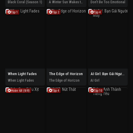
Black Coral (Season 1)
A Winter Sun Wakes the Wind in Spring Hills' Dream
Don't Be Too Emotional
Tập 1
Tập 2
Tập 4
When Light Fades
The Edge of Horizon
AI Girl: Bạn Gái Người Máy
When Light Fades
The Edge of Horizon
AI Girl
Hoàn tất (8/8)
Tập 4
Tập 10