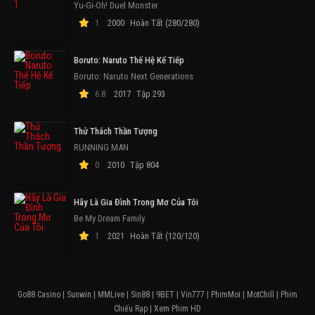
Yu-Gi-Oh! Duel Monster
1
2000
Hoàn Tất (280/280)
Boruto: Naruto Thế Hệ Kế Tiếp
Boruto: Naruto Next Generations
6.8
2017
Tập 293
Thử Thách Thần Tượng
RUNNING MAN
0
2010
Tập 804
Hãy Là Gia Đình Trong Mơ Của Tôi
Be My Dream Family
1
2021
Hoàn Tất (120/120)
Go88 Casino
|
Sunwin
|
MMLive
|
Sin88
|
9BET
|
Vin777
|
PhimMoi
|
MotChill
|
Phim
Chiếu Rạp
|
Xem Phim HD