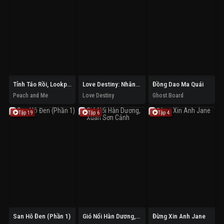
Tỉnh Táo Rồi, Lookpeach
Love Destiny: Nhân Duyên Tiền Định
Đồng Dao Ma Quái
Peach and Me
Love Destiny
Ghost Board
Tập 19
Tập 6
Tập 4
San Hô Đen (Phần 1)
Gió Nổi Hàn Dương, Xuân Sơn Cảnh
Đừng Xin Anh Jane