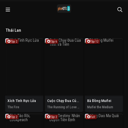
Thái Lan
Tập 2
Tập 6
Tập 12
Xích Tình Rực Lửa
Cuộc Chạy Đua Của Tình Và Tiền
Bà Đồng Muifei
The Fire
The Running of Love and Money
Muifei the Medium
Tập 2
Tập 2
Full