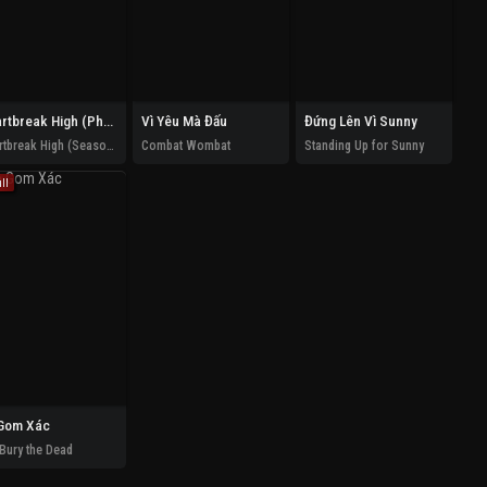
Heartbreak High (Phần 3)
Vì Yêu Mà Đấu
Đứng Lên Vì Sunny
Heartbreak High (Season 3)
Combat Wombat
Standing Up for Sunny
ll
Gom Xác
Bury the Dead