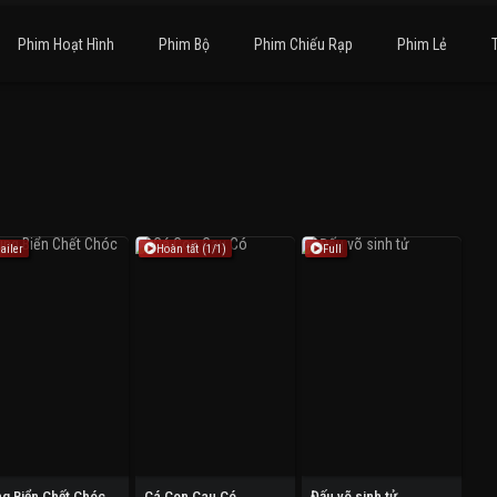
Phim Hoạt Hình
Phim Bộ
Phim Chiếu Rạp
Phim Lẻ
ailer
Hoàn tất (1/1)
Full
g Biển Chết Chóc
Cá Con Cau Có
Đấu võ sinh tử