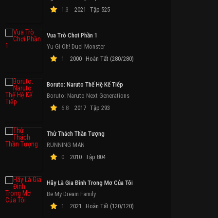
1.3
2021
Tập 525
Vua Trò Chơi Phần 1
Yu-Gi-Oh! Duel Monster
1
2000
Hoàn Tất (280/280)
Boruto: Naruto Thế Hệ Kế Tiếp
Boruto: Naruto Next Generations
6.8
2017
Tập 293
Thử Thách Thần Tượng
RUNNING MAN
0
2010
Tập 804
Hãy Là Gia Đình Trong Mơ Của Tôi
Be My Dream Family
1
2021
Hoàn Tất (120/120)