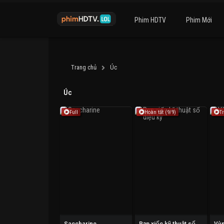
Phim HDTV
Phim Mới
Trang chủ
Úc
Úc
Full
Hoàn tất (9/9)
Tr
Saccharine
Rạp xiếc kỹ thuật số diệu kỳ
Vùn