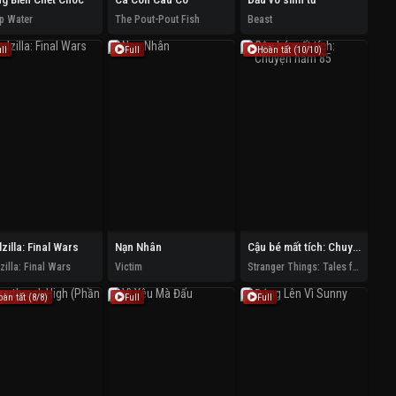
p Water
The Pout-Pout Fish
Beast
ll
Full
Hoàn tất (10/10)
zilla: Final Wars
Nạn Nhân
Cậu bé mất tích: Chuyện năm 85
illa: Final Wars
Victim
Stranger Things: Tales from '85
àn tất (8/8)
Full
Full