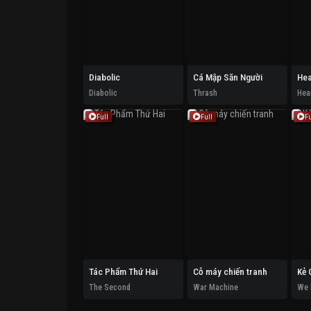
Diabolic
Cá Mập Săn Người
Diabolic
Thrash
Full
Full
Fu
Tác Phẩm Thứ Hai
Cỗ máy chiến tranh
Kẻ 
The Second
War Machine
We 