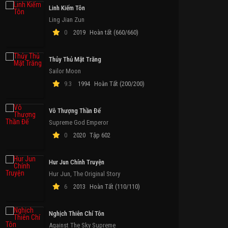
Linh Kiếm Tôn
Ling Jian Zun
0
2019
Hoàn tất (660/660)
Thủy Thủ Mặt Trăng
Sailor Moon
9.3
1994
Hoàn Tất (200/200)
Vô Thượng Thần Đế
Supreme God Emperor
0
2020
Tập 602
Hur Jun Chính Truyện
Hur Jun, The Original Story
6
2013
Hoàn Tất (110/110)
Nghịch Thiên Chí Tôn
Against The Sky Supreme