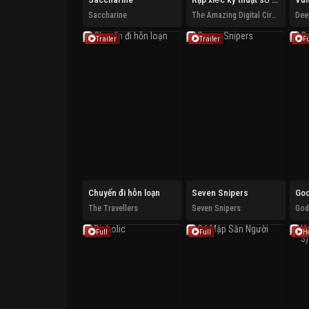
Saccharine
The Amazing Digital Circus
Dee
Trailer
Trailer
Fu
Chuyến đi hỗn loạn
Seven Snipers
God
The Travellers
Seven Snipers
Godz
Full
Full
Ho