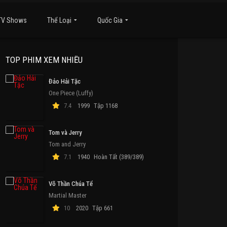
TV Shows
Thể Loại
Quốc Gia
TOP PHIM XEM NHIỀU
Đảo Hải Tặc
One Piece (Luffy)
7.4
1999
Tập 1168
Tom và Jerry
Tom and Jerry
7.1
1940
Hoàn Tất (389/389)
Võ Thần Chúa Tể
Martial Master
10
2020
Tập 661