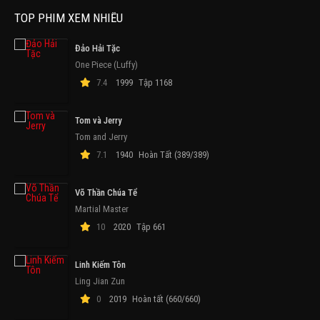
TOP PHIM XEM NHIỀU
Đảo Hải Tặc
One Piece (Luffy)
7.4
1999
Tập 1168
Tom và Jerry
Tom and Jerry
7.1
1940
Hoàn Tất (389/389)
Võ Thần Chúa Tể
Martial Master
10
2020
Tập 661
Linh Kiếm Tôn
Ling Jian Zun
0
2019
Hoàn tất (660/660)