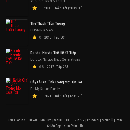
Yu-Gi-Oh! Duel Monster
1
2000
Hoàn Tất (280/280)
Thử Thách Thần Tượng
RUNNING MAN
0
2010
Tập 804
Boruto: Naruto Thế Hệ Kế Tiếp
Boruto: Naruto Next Generations
6.8
2017
Tập 293
Hãy Là Gia Đình Trong Mơ Của Tôi
Be My Dream Family
1
2021
Hoàn Tất (120/120)
Go88 Casino
|
Sunwin
|
MMLive
|
Sin88
|
9BET
|
Vin777
|
PhimMoi
|
MotChill
|
Phim
Chiếu Rạp
|
Xem Phim HD