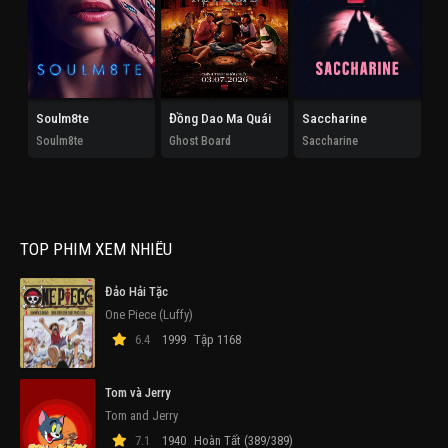
Soulm8te
Đồng Dao Ma Quái
Saccharine
Ho
Soulm8te
Ghost Board
Saccharine
Th
TOP PHIM XEM NHIỀU
Đảo Hải Tặc
One Piece (Luffy)
6.4
1999
Tập 1168
Tom và Jerry
Tom and Jerry
7.1
1940
Hoàn Tất (389/389)