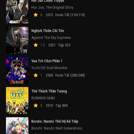
Hur Jun Chính Truyện
Hur Jun, The Original Story
6
2013
Hoàn Tất (110/110)
Nghịch Thiên Chí Tôn
Against The Sky Supreme
1.3
2021
Tập 525
Vua Trò Chơi Phần 1
Yu-Gi-Oh! Duel Monster
1
2000
Hoàn Tất (280/280)
Thử Thách Thần Tượng
RUNNING MAN
0
2010
Tập 804
Boruto: Naruto Thế Hệ Kế Tiếp
Boruto: Naruto Next Generations