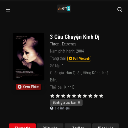
3 Câu Chuyện Kinh Dị
Three... Extremes
Năm phát hành:
2004
Trạng thái
Full Vietsub
Số tập:
1
Quốc gia:
Hàn Quốc
,
Hồng Kông
,
Nhật
Bản
,
Xem Phim
Thể loại:
Kinh Dị
,
Đánh giá của bạn:
0
0
đánh giá