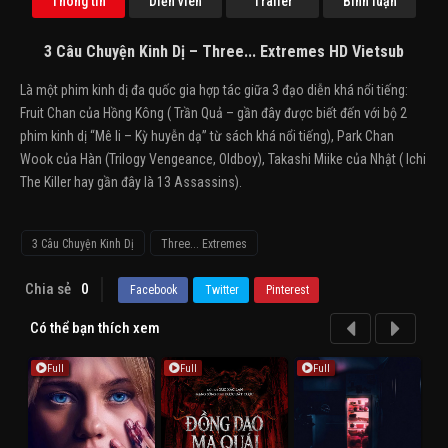
Thông tin
Diễn viên
Trailer
Bình luận
3 Câu Chuyện Kinh Dị – Three... Extremes HD Vietsub
Là một phim kinh dị đa quốc gia hợp tác giữa 3 đạo diễn khá nổi tiếng:
Fruit Chan của Hồng Kông ( Trần Quả – gần đây được biết đến với bộ 2
phim kinh dị “Mê li – Kỳ huyễn dạ” từ sách khá nổi tiếng), Park Chan
Wook của Hàn (Trilogy Vengeance, Oldboy), Takashi Miike của Nhật ( Ichi
The Killer hay gần đây là 13 Assassins).
3 Câu Chuyện Kinh Dị
Three... Extremes
Chia sẻ
0
Facebook
Twitter
Pinterest
Có thể bạn thích xem
Full
Full
Full