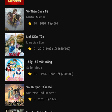
Võ Thần Chúa Tể
Martial Master
10
2020
Tập 661
Linh Kiếm Tôn
Ling Jian Zun
0
2019
Hoàn tất (660/660)
Thủy Thủ Mặt Trăng
Sailor Moon
9.3
1994
Hoàn Tất (200/200)
Vô Thượng Thần Đế
Supreme God Emperor
0
2020
Tập 602