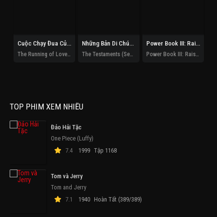
Cuộc Chạy Đua Của Tình Và Tiền
Những Bản Di Chúc (Phần 1)
Power Book III: Raising Kanan (Phần 5)
The Running of Love and Money
The Testaments (Season 1)
Power Book III: Raising Kanan (Season 5)
De
TOP PHIM XEM NHIỀU
Đảo Hải Tặc
One Piece (Luffy)
7.4
1999
Tập 1168
Tom và Jerry
Tom and Jerry
7.1
1940
Hoàn Tất (389/389)