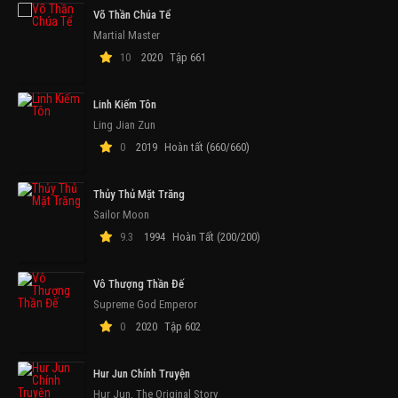
Võ Thần Chúa Tể
Martial Master
10
2020
Tập 661
Linh Kiếm Tôn
Ling Jian Zun
0
2019
Hoàn tất (660/660)
Thủy Thủ Mặt Trăng
Sailor Moon
9.3
1994
Hoàn Tất (200/200)
Vô Thượng Thần Đế
Supreme God Emperor
0
2020
Tập 602
Hur Jun Chính Truyện
Hur Jun, The Original Story