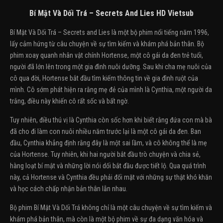
Bí Mật Và Dối Trá – Secrets And Lies HD Vietsub
Bí Mật Và Dối Trá – Secrets and Lies là một bộ phim nổi tiếng năm 1996,
lấy cảm hứng từ câu chuyện về sự tìm kiếm và khám phá bản thân. Bộ
phim xoay quanh nhân vật chính Hortense, một cô gái da đen trẻ tuổi,
người đã lớn lên trong một gia đình nuôi dưỡng. Sau khi cha mẹ nuôi của
cô qua đời, Hortense bắt đầu tìm kiếm thông tin về gia đình ruột của
mình. Cô sớm phát hiện ra rằng mẹ đẻ của mình là Cynthia, một người da
trắng, điều này khiến cô rất sốc và bất ngờ.
Tuy nhiên, điều thú vị là Cynthia còn sốc hơn khi biết rằng đứa con mà bà
đã cho đi làm con nuôi nhiều năm trước lại là một cô gái da đen. Ban
đầu, Cynthia khẳng định rằng đây là một sai lầm, và cô không thể là mẹ
của Hortense. Tuy nhiên, khi hai người bắt đầu trò chuyện và chia sẻ,
hàng loạt bí mật và những lời nói dối bắt đầu được tiết lộ. Qua quá trình
này, cả Hortense và Cynthia đều phải đối mặt với những sự thật khó khăn
và học cách chấp nhận bản thân lẫn nhau.
Bộ phim Bí Mật Và Dối Trá không chỉ là một câu chuyện về sự tìm kiếm và
khám phá bản thân, mà còn là một bộ phim về sự đa dạng văn hóa và