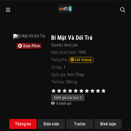
Bí Mật Và Dối Trá
Secrets And Lies
Xem Phim
Năm phát hành:
1996
Trạng thái
Full Vietsub
Số tập:
1
Quốc gia:
Anh
,
Pháp
,
Thể loại:
Tâm Lý
,
Đánh giá của bạn:
0
0
đánh giá
Thông tin
Diễn viên
Trailer
Bình luận