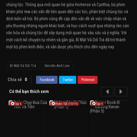
chủng tộc. Thông qua mối quan hệ giữa Hortense và Cynthia, bộ phim
khám phá тем các vấn đề liên quan đến sắc tộc, phân biệt chủng tộc và
định kiến xã hội. Bộ phim cũng đề cập đến vấn đề về việc chấp nhận và
yêu thương những người khác biệt, và học cách vượt qua những rào cản
văn hóa và chủng tộc để xây dựng mối quan hệ sâu sắc và ý nghĩa. Với
một cách kể chuyện tự nhiên và gần gũi, Bí Mật Và Dối Trá đã trở thành
một bộ phim kinh điển, và vẫn được yêu thích cho đến ngày nay.
Bí Mật Và Dối Trá
Secrets And Lies
Chia sẻ
0
Facebook
Twitter
Pinterest
Có thể bạn thích xem
Tập 6
Hoàn Tất (10/10)
Tập 5