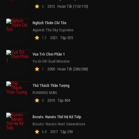
6
2013
Hoàn Tất (110/110)
Nghịch Thiên Chí Tôn
Against The Sky Supreme
1.3
2021
Tập 525
Vua Trò Chơi Phần 1
Yu-Gi-Oh! Duel Monster
1
2000
Hoàn Tất (280/280)
Thử Thách Thần Tượng
RUNNING MAN
0
2010
Tập 804
Boruto: Naruto Thế Hệ Kế Tiếp
Boruto: Naruto Next Generations
6.8
2017
Tập 293