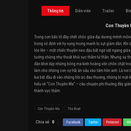
Thông tin
Diễn viên
Trailer
Bìn
Con Thuyền 
Trong cơn bão tố đầy chết chóc giữa đại dương mênh mông,
trong vô định với hy vọng mong manh bị sụt giảm dần. Khi c
lóe lên – một chiếc thuyền neo đậu bất ngờ vắt ngang giữ
tưởng chừng như thoát khỏi vực thẳm tử thần. Nhưng sự thậ
dần khơi dậy những bóng ma kinh hoàng vốn chôn chặt tron
làm cho những cơn sợ hãi ăn sâu vào tâm hồn anh. Là nơi
kia bắt đầu đi vào những hồi ức đau thương, những bí mật k
hiểu về “Con Thuyền Ma” – câu chuyện phi thường đầy giằng
thành vực thẳm.
Con Thuyền Ma
The Boat
Chia sẻ
0
Facebook
Twitter
Pinterest
Wh