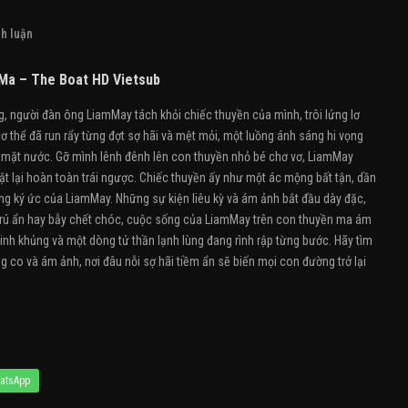
h luận
Ma – The Boat HD Vietsub
 người đàn ông LiamMay tách khỏi chiếc thuyền của mình, trôi lửng lơ
ơ thể đã run rẩy từng đợt sợ hãi và mệt mỏi, một luồng ánh sáng hi vọng
a mặt nước. Gỡ mình lênh đênh lên con thuyền nhỏ bé chơ vơ, LiamMay
t lại hoàn toàn trái ngược. Chiếc thuyền ấy như một ác mộng bất tận, dần
g ký ức của LiamMay. Những sự kiện liêu kỳ và ám ảnh bắt đầu dày đặc,
 trú ẩn hay bẫy chết chóc, cuộc sống của LiamMay trên con thuyền ma ám
inh khủng và một dòng tử thần lạnh lùng đang rình rập từng bước. Hãy tìm
 co và ám ảnh, nơi đâu nỗi sợ hãi tiềm ẩn sẽ biến mọi con đường trở lại
atsApp