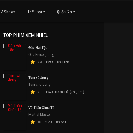
TV Shows
Thể Loại
Quốc Gia
TOP PHIM XEM NHIỀU
Đảo Hải Tặc
One Piece (Luffy)
7.4
1999
Tập 1168
Tom và Jerry
Tom and Jerry
7.1
1940
Hoàn Tất (389/389)
Võ Thần Chúa Tể
Martial Master
10
2020
Tập 661