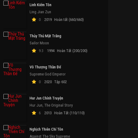
Linh Kiếm Tôn
Ling Jian Zun
0
2019
Hoàn tất (660/660)
Thủy Thủ Mặt Trăng
Sailor Moon
9.3
1994
Hoàn Tất (200/200)
Vô Thượng Thần Đế
Supreme God Emperor
0
2020
Tập 602
Hur Jun Chính Truyện
Hur Jun, The Original Story
6
2013
Hoàn Tất (110/110)
Nghịch Thiên Chí Tôn
Against The Sky Supreme