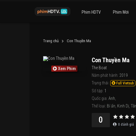
Phim HDTV
Phim Mới
Trang chủ
Con Thuyền Ma
Con Thuyền Ma
The Boat
Xem Phim
Năm phát hành:
2019
Trạng thái
Full Vietsub
Số tập:
1
Quốc gia:
Anh
,
Thể loại:
Bí ẩn
,
Kinh Dị
,
Tâ
0
0
đánh giá