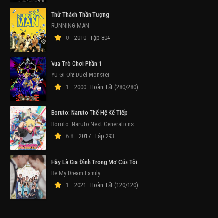
Thử Thách Thần Tượng
RUNNING MAN
0
2010
Tập 804
Vua Trò Chơi Phần 1
Yu-Gi-Oh! Duel Monster
1
2000
Hoàn Tất (280/280)
Boruto: Naruto Thế Hệ Kế Tiếp
Boruto: Naruto Next Generations
6.8
2017
Tập 293
Hãy Là Gia Đình Trong Mơ Của Tôi
Be My Dream Family
1
2021
Hoàn Tất (120/120)