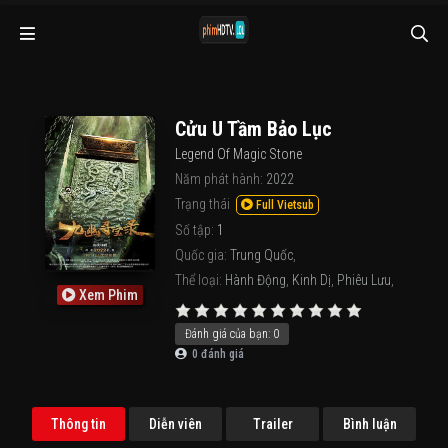
Cửu U Tầm Bảo Lục
Legend Of Magic Stone
Năm phát hành:
2022
Trạng thái
Full Vietsub
Số tập:
1
Quốc gia:
Trung Quốc
,
Thể loại:
Hành Động
,
Kinh Dị
,
Phiêu Lưu
,
Xem Phim
Đánh giá của bạn:
0
0
đánh giá
Thông tin
Diễn viên
Trailer
Bình luận