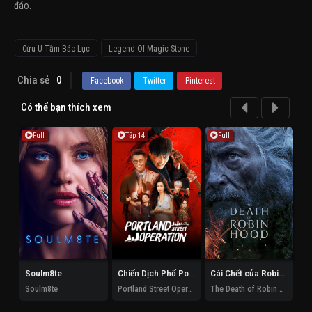
đáo.
Cửu U Tầm Bảo Lục
Legend Of Magic Stone
Chia sẻ
0
Facebook
Twitter
Pinterest
Có thể bạn thích xem
Full
Tập 14
Full
Soulm8te
Chiến Dịch Phố Portland
Cái Chết của Robin Hood
Soulm8te
Portland Street Operation
The Death of Robin Hood