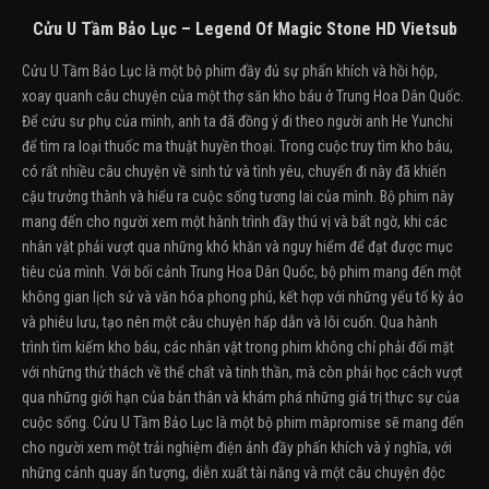
Cửu U Tầm Bảo Lục – Legend Of Magic Stone HD Vietsub
Cửu U Tầm Bảo Lục là một bộ phim đầy đủ sự phấn khích và hồi hộp,
xoay quanh câu chuyện của một thợ săn kho báu ở Trung Hoa Dân Quốc.
Để cứu sư phụ của mình, anh ta đã đồng ý đi theo người anh He Yunchi
để tìm ra loại thuốc ma thuật huyền thoại. Trong cuộc truy tìm kho báu,
có rất nhiều câu chuyện về sinh tử và tình yêu, chuyến đi này đã khiến
cậu trưởng thành và hiểu ra cuộc sống tương lai của mình. Bộ phim này
mang đến cho người xem một hành trình đầy thú vị và bất ngờ, khi các
nhân vật phải vượt qua những khó khăn và nguy hiểm để đạt được mục
tiêu của mình. Với bối cảnh Trung Hoa Dân Quốc, bộ phim mang đến một
không gian lịch sử và văn hóa phong phú, kết hợp với những yếu tố kỳ ảo
và phiêu lưu, tạo nên một câu chuyện hấp dẫn và lôi cuốn. Qua hành
trình tìm kiếm kho báu, các nhân vật trong phim không chỉ phải đối mặt
với những thử thách về thể chất và tinh thần, mà còn phải học cách vượt
qua những giới hạn của bản thân và khám phá những giá trị thực sự của
cuộc sống. Cửu U Tầm Bảo Lục là một bộ phim màpromise sẽ mang đến
cho người xem một trải nghiệm điện ảnh đầy phấn khích và ý nghĩa, với
những cảnh quay ấn tượng, diễn xuất tài năng và một câu chuyện độc