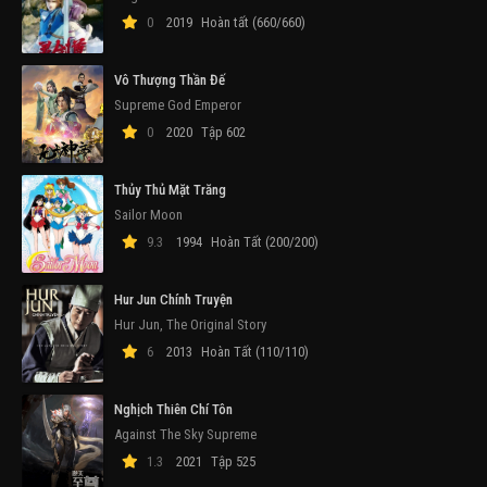
0
2019
Hoàn tất (660/660)
Vô Thượng Thần Đế
Supreme God Emperor
0
2020
Tập 602
Thủy Thủ Mặt Trăng
Sailor Moon
9.3
1994
Hoàn Tất (200/200)
Hur Jun Chính Truyện
Hur Jun, The Original Story
6
2013
Hoàn Tất (110/110)
Nghịch Thiên Chí Tôn
Against The Sky Supreme
1.3
2021
Tập 525