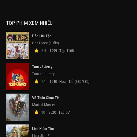
TOP PHIM XEM NHIỀU
Đảo Hải Tặc
One Piece (Luffy)
6.4
1999
Tập 1168
Tom và Jerry
Tom and Jerry
7.1
1940
Hoàn Tất (389/389)
Võ Thần Chúa Tể
Martial Master
10
2020
Tập 661
Linh Kiếm Tôn
Ling Jian Zun