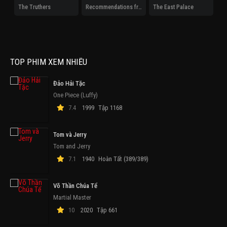
The Truthers
Recommendations from Iwamoto-Senpai
The East Palace
TOP PHIM XEM NHIỀU
Đảo Hải Tặc
One Piece (Luffy)
7.4
1999
Tập 1168
Tom và Jerry
Tom and Jerry
7.1
1940
Hoàn Tất (389/389)
Võ Thần Chúa Tể
Martial Master
10
2020
Tập 661