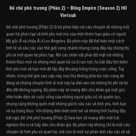
Đế chế phô trương (Phần 2) – Bling Empire (Season 2) HD
Vietsub
Đế chế phô trương (Phần 2) là bộ phim tiếp nối câu chuyện về những mối
quan hệ phức tạp và tình yêu mới mẻ của một nhóm bạn giàu có người
Mỹ gốc Á và châu Á ở Los Angeles. Bộ phim này đã thể hiện một cách
tinh tế và sâu sắc vào thế giới sang chảnh nhưng cũng đầy rẫy những thị
phi và mối quan hệ phức tạp. Khi các nhân vật phải đối mặt với những
thách thức mới và những mối quan hệ cũ bị rạn nứt, họ bắt đầu tìm kiếm
tình yêu mới và bạn mới để lấp đầy khoảng trống trong cuộc sống. Tuy
nhiên, trong thế giới cao cấp này, mọi thứ không phải lúc nào cũng dễ
dàng và những chuyện tình ái mới này lại đan xen với những thị phi và lời
đồn đãi không ngừng. Bộ phim này sẽ mang đến cho khán giả một góc
nhìn toàn diện về cuộc sống của những người giàu có và quyền lực,
nhưng cũng không quên mất những giá trị sâu sắc về tình yêu, tình bạn
và sự trung thực. Với những diễn biến mới mẻ và những tình huống đầy
bất ngờ, Đế chế phô trương (Phần 2) hứa hẹn sẽ mang đến một trải
nghiệm thú vị và hấp dẫn cho khán giả. Bộ phim này không chỉ là một câu
chuyện về tình yêu và quan hệ, mà còn là một sự phản ánh sâu sắc về xã