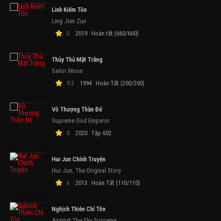
Linh Kiếm Tôn
Ling Jian Zun
0
2019
Hoàn tất (660/660)
Thủy Thủ Mặt Trăng
Sailor Moon
9.3
1994
Hoàn Tất (200/200)
Vô Thượng Thần Đế
Supreme God Emperor
0
2020
Tập 602
Hur Jun Chính Truyện
Hur Jun, The Original Story
6
2013
Hoàn Tất (110/110)
Nghịch Thiên Chí Tôn
Against The Sky Supreme