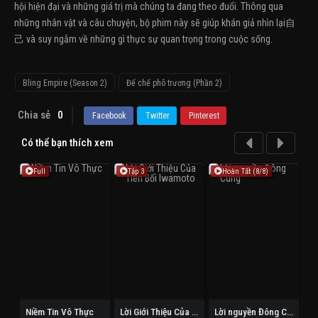
hội hiện đại và những giá trị mà chúng ta đang theo đuổi. Thông qua
những nhân vật và câu chuyện, bộ phim này sẽ giúp khán giả nhìn lại自
己 và suy ngẫm về những gì thực sự quan trọng trong cuộc sống.
Bling Empire (Season 2)
Đế chế phô trương (Phần 2)
Chia sẻ
0
Facebook
Twitter
Pinterest
Có thể bạn thích xem
Full
Tập 3
Hoàn Tất (8/8)
Niềm Tin Vô Thực
Lời Giới Thiệu Của Tiền Bối Iwamoto
Lời nguyền Đông Cung