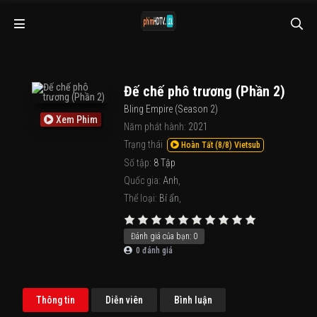
Đế chế phô trương (Phần 2)
Bling Empire (Season 2)
Xem Phim
Năm phát hành:
2021
Trạng thái
Hoàn Tất (8/8) Vietsub
Số tập:
8 Tập
Quốc gia:
Anh
,
Thể loại:
Bí ẩn
,
Đánh giá của bạn:
0
0
đánh giá
Thông tin
Diễn viên
Bình luận