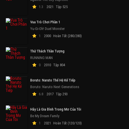
1.3
2021
Tập 525
Vua Trò Chơi Phần 1
Yu-Gi-Oh! Duel Monster
1
2000
Hoàn Tất (280/280)
Thử Thách Thần Tượng
RUNNING MAN
0
2010
Tập 804
Boruto: Naruto Thế Hệ Kế Tiếp
Boruto: Naruto Next Generations
6.8
2017
Tập 293
Hãy Là Gia Đình Trong Mơ Của Tôi
Be My Dream Family
1
2021
Hoàn Tất (120/120)