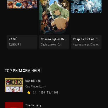
72 GIỜ
Cô mèo nghiện thuốc lá
Pháp Sư Tử Linh: Ta Chính Là Thiên Tai
1
72 HOURS
Chainsmoker Cat
Necromancer: King of the Scourge
19
TOP PHIM XEM NHIỀU
Đảo Hải Tặc
One Piece (Luffy)
6.4
1999
Tập 1168
Tom và Jerry