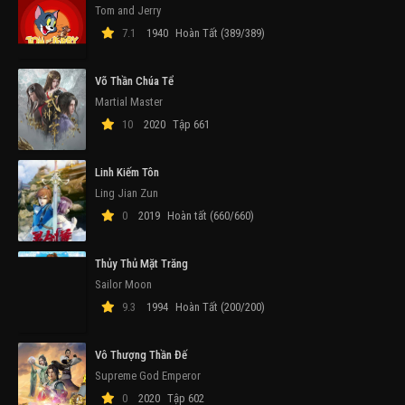
Tom and Jerry
7.1
1940
Hoàn Tất (389/389)
Võ Thần Chúa Tể
Martial Master
10
2020
Tập 661
Linh Kiếm Tôn
Ling Jian Zun
0
2019
Hoàn tất (660/660)
Thủy Thủ Mặt Trăng
Sailor Moon
9.3
1994
Hoàn Tất (200/200)
Vô Thượng Thần Đế
Supreme God Emperor
0
2020
Tập 602