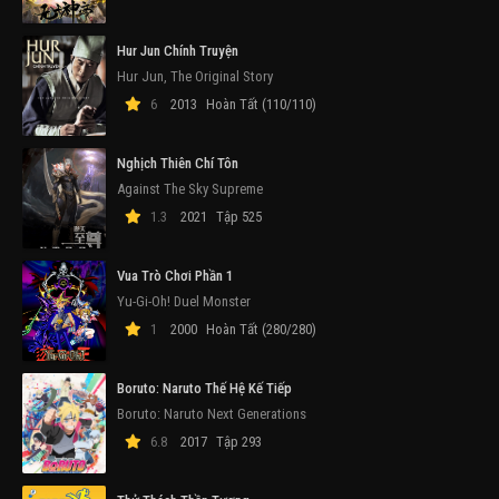
Hur Jun Chính Truyện
Hur Jun, The Original Story
6
2013
Hoàn Tất (110/110)
Nghịch Thiên Chí Tôn
Against The Sky Supreme
1.3
2021
Tập 525
Vua Trò Chơi Phần 1
Yu-Gi-Oh! Duel Monster
1
2000
Hoàn Tất (280/280)
Boruto: Naruto Thế Hệ Kế Tiếp
Boruto: Naruto Next Generations
6.8
2017
Tập 293