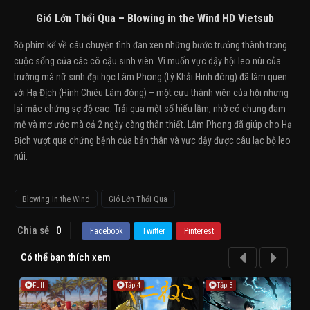
Gió Lớn Thổi Qua – Blowing in the Wind HD Vietsub
Bộ phim kể về câu chuyện tình đan xen những bước trưởng thành trong
cuộc sống của các cô cậu sinh viên. Vì muốn vực dậy hội leo núi của
trường mà nữ sinh đại học Lâm Phong (Lý Khải Hinh đóng) đã làm quen
với Hạ Địch (Hình Chiêu Lâm đóng) – một cựu thành viên của hội nhưng
lại mắc chứng sợ độ cao. Trải qua một số hiểu lầm, nhờ có chung đam
mê và mơ ước mà cả 2 ngày càng thân thiết. Lâm Phong đã giúp cho Hạ
Địch vượt qua chứng bệnh của bản thân và vực dậy được câu lạc bộ leo
núi.
Blowing in the Wind
Gió Lớn Thổi Qua
Chia sẻ
0
Facebook
Twitter
Pinterest
Có thể bạn thích xem
Full
Tập 4
Tập 3