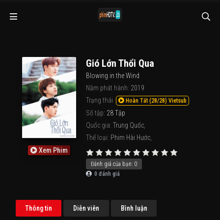
Gió Lớn Thổi Qua
Blowing in the Wind
Năm phát hành:
2019
Trạng thái
Hoàn Tất (28/28) Vietsub
Số tập:
28 Tập
Quốc gia:
Trung Quốc
,
Thể loại:
Phim Hài Hước
,
Xem Phim
Đánh giá của bạn:
0
0
đánh giá
Thông tin
Diễn viên
Bình luận