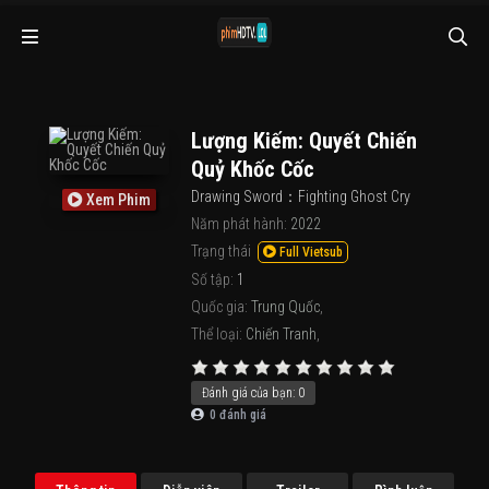
Lượng Kiếm: Quyết Chiến
Quỷ Khốc Cốc
Drawing Sword：Fighting Ghost Cry
Xem Phim
Năm phát hành:
2022
Trạng thái
Full Vietsub
Số tập:
1
Quốc gia:
Trung Quốc
,
Thể loại:
Chiến Tranh
,
Đánh giá của bạn:
0
0
đánh giá