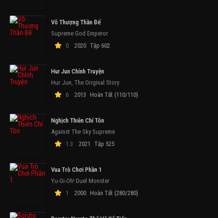
Vô Thượng Thần Đế
Supreme God Emperor
0
2020
Tập 602
Hur Jun Chính Truyện
Hur Jun, The Original Story
6
2013
Hoàn Tất (110/110)
Nghịch Thiên Chí Tôn
Against The Sky Supreme
1.3
2021
Tập 525
Vua Trò Chơi Phần 1
Yu-Gi-Oh! Duel Monster
1
2000
Hoàn Tất (280/280)