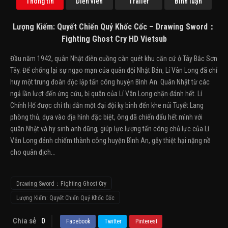
Thông tin
Diễn viên
Trailer
Bình luận
Lượng Kiếm: Quyết Chiến Quỷ Khốc Cốc – Drawing Sword：
Fighting Ghost Cry HD Vietsub
Đầu năm 1942, quân Nhật điên cuồng càn quét khu căn cứ ở Tây Bắc Sơn
Tây. Để chống lại sự ngạo mạn của quân đội Nhật Bản, Lí Vân Long đã chỉ
huy một trung đoàn độc lập tấn công huyện Bình An. Quân Nhật từ các
ngả lần lượt đến ứng cứu, bị quân của Lí Vân Long chặn đánh hết. Lí
Chính Hổ được chỉ thị dẫn một đại đội kỵ binh đến khe núi Tuyết Lang
phòng thủ, dựa vào địa hình đặc biệt, ông đã chiến đấu hết mình với
quân Nhật và hy sinh anh dũng, giúp lực lượng tấn công chủ lực của Lí
Vân Long đánh chiếm thành công huyện Bình An, gây thiệt hại nặng nề
cho quân địch…
Drawing Sword：Fighting Ghost Cry
Lượng Kiếm: Quyết Chiến Quỷ Khốc Cốc
Chia sẻ
0
Facebook
Twitter
Pinterest