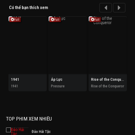
Có thể bạn thích xem
Full
Full
Full
1941
Áp Lực
Rise of the Conqueror
1941
Pressure
Rise of the Conqueror
Th
TOP PHIM XEM NHIỀU
Đảo Hải Tặc