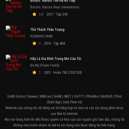
Boruto: Naruto Thế Hệ Kế Tiếp
Boruto: Naruto Next Generations
6.8
2017
Tập 293
Thử Thách Thần Tượng
RUNNING MAN
0
2010
Tập 804
Hãy Là Gia Đình Trong Mơ Của Tôi
Be My Dream Family
1
2021
Hoàn Tất (120/120)
Go88 Casino
|
Sunwin
|
MMLive
|
Sin88
|
9BET
|
Vin777
|
PhimMoi
|
MotChill
|
Phim
Chiếu Rạp
|
Xem Phim HD
Website của chúng tôi chỉ đóng vai trò tổng hợp và chia sẻ các nội dung phim được
sưu tầm từ Internet.
Mọi nội dung hiển thị đều thuộc quyền sở hữu của các nguồn gốc ban đầu, chúng tôi
không chịu trách nhiệm về bất kỳ nội dung nào được đăng tải trên trang.