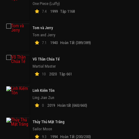
One Piece (Luffy)
7.4
1999
Tập 1168
Tom và Jerry
Tom and Jerry
7.1
1940
Hoàn Tất (389/389)
Võ Thần Chúa Tể
Martial Master
10
2020
Tập 661
Linh Kiếm Tôn
Ling Jian Zun
0
2019
Hoàn tất (660/660)
Thủy Thủ Mặt Trăng
Sailor Moon
9.3
1994
Hoàn Tất (200/200)