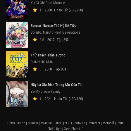
Yu-Gi-Oh! Duel Monster
1
2000
Hoàn Tất (280/280)
Boruto: Naruto Thế Hệ Kế Tiếp
Boruto: Naruto Next Generations
6.8
2017
Tập 293
Thử Thách Thần Tượng
RUNNING MAN
0
2010
Tập 804
Hãy Là Gia Đình Trong Mơ Của Tôi
Be My Dream Family
1
2021
Hoàn Tất (120/120)
Go88 Casino
|
Sunwin
|
MMLive
|
Sin88
|
9BET
|
Vin777
|
PhimMoi
|
MotChill
|
Phim
Chiếu Rạp
|
Xem Phim HD