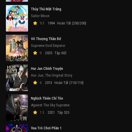
Thủy Thủ Mặt Trăng
Sailor Moon
9.3
1994
Hoàn Tất (200/200)
Vô Thượng Thần Đế
Supreme God Emperor
0
2020
Tập 602
Hur Jun Chính Truyện
Hur Jun, The Original Story
6
2013
Hoàn Tất (110/110)
Nghịch Thiên Chí Tôn
Against The Sky Supreme
1.3
2021
Tập 525
Vua Trò Chơi Phần 1