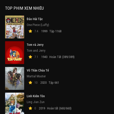
TOP PHIM XEM NHIỀU
Đảo Hải Tặc
One Piece (Luffy)
7.4
1999
Tập 1168
Tom và Jerry
Tom and Jerry
7.1
1940
Hoàn Tất (389/389)
Võ Thần Chúa Tể
Martial Master
10
2020
Tập 661
Linh Kiếm Tôn
Ling Jian Zun
0
2019
Hoàn tất (660/660)