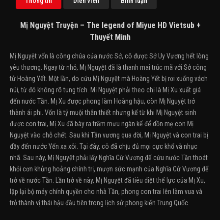
Thông tin
Diễn viên
Bình luận
Mị Nguyệt Truyện – The legend of Miyue HD Vietsub +
Thuyết Minh
Mị Nguyệt vốn là công chúa của nước Sở, cô được Sở Uy Vương hết lòng
yêu thương. Ngay từ nhỏ, Mị Nguyệt đã là thanh mai trúc mã với Sở công
tử Hoàng Yết. Một lần, do cứu Mị Nguyệt mà Hoàng Yết bị rơi xuống vách
núi, từ đó không rõ tung tích. Mị Nguyệt phải theo chị là Mị Xu xuất giá
đến nước Tần. Mị Xu được phong làm Hoàng hậu, còn Mị Nguyệt trở
thành ái phi. Vốn là tỷ muội thân thiết nhưng kể từ khi Mị Nguyệt sinh
được con trai, Mị Xu đã bày ra trăm mưu ngàn kế để dồn mẹ con Mị
Nguyệt vào chỗ chết. Sau khi Tần vương qua đời, Mị Nguyệt và con trai bị
đầy đến nước Yến xa xôi. Tại đây, cô đã chịu đủ mọi cực khổ và nhục
nhã. Sau này, Mị Nguyệt phải lấy Nghĩa Cừ Vương để cứu nước Tần thoát
khỏi cơn khủng hoảng chính trị, mượn sức mạnh của Nghĩa Cử Vương để
trở về nước Tần. Lần trở về này, Mị Nguyệt đã tiêu diệt thế lực của Mị Xu,
lập lại bộ máy chính quyền cho nhà Tần, phong con trai lên làm vua và
trở thành vị thái hậu đầu tiên trong lịch sử phong kiến Trung Quốc.