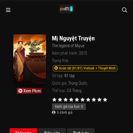
Mị Nguyệt Truyện
The legend of Miyue
Năm phát hành:
2015
Trạng thái
Hoàn tất (81/81) Vietsub + Thuyết Minh
Số tập:
81 tập
Quốc gia:
Trung Quốc
,
Thể loại:
Cổ Trang
,
Xem Phim
Đánh giá của bạn:
0
0
đánh giá