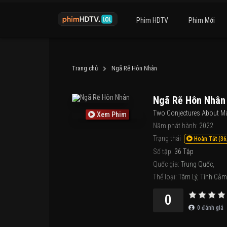
Phim HDTV
Phim Mới
Trang chủ
Ngã Rẽ Hôn Nhân
Ngã Rẽ Hôn Nhân
Two Conjectures About Ma
Xem Phim
Năm phát hành:
2022
Trạng thái
Hoàn Tất (36
Số tập:
36 Tập
Quốc gia:
Trung Quốc
,
Thể loại:
Tâm Lý
,
Tình Cảm
0
0
đánh giá