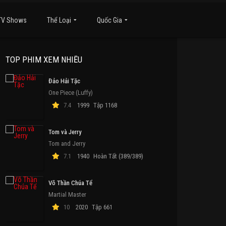
TV Shows
Thể Loại
Quốc Gia
TOP PHIM XEM NHIỀU
Đảo Hải Tặc
One Piece (Luffy)
7.4
1999
Tập 1168
Tom và Jerry
Tom and Jerry
7.1
1940
Hoàn Tất (389/389)
Võ Thần Chúa Tể
Martial Master
10
2020
Tập 661