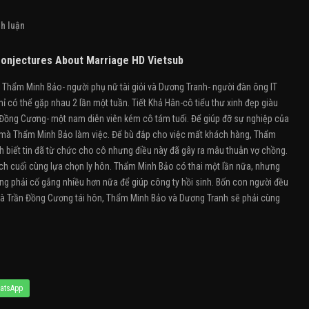
h luận
onjectures About Marriage HD Vietsub
hẩm Minh Bảo- người phụ nữ tài giỏi và Dương Tranh- người đàn ông IT
 có thể gặp nhau 2 lần một tuần. Tiết Khả Hân-cô tiểu thư xinh đẹp giàu
n Đồng Cương- một nam diễn viên kém cô tám tuổi. Để giúp đỡ sự nghiệp của
i mà Thẩm Minh Bảo làm việc. Để bù đắp cho việc mất khách hàng, Thẩm
h biết tin đã từ chức cho cô nhưng điều này đã gây ra mâu thuẫn vợ chồng.
ch cuối cùng lựa chọn ly hôn. Thẩm Minh Bảo có thai một lần nữa, nhưng
g phải cố gắng nhiều hơn nữa để giúp công ty hồi sinh. Bốn con người đều
 và Trần Đồng Cương tái hôn, Thẩm Minh Bảo và Dương Tranh sẽ phải cùng
atsApp