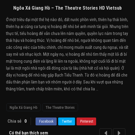
Ngõa Xá Giang Hồ – The Theatre Stories HD Vietsub
Ở một triều đại một thế hệ nào đó, đất nước phồn vinh, thiên hạ thái bình,
thiên hạ ai cũng ca tụng vị hoàng đế nhỏ bé anh minh tài giỏi. Nhưng trên
thực tế, tiểu hoàng đế vẫn chưa lên nắm quyền, quyền lực nằm trong tay
thái hậu và hoàng thúc. Vị hoàng đế nhỏ bé, người không quan tâm đến
các công việc của triều chính, chỉ mong muốn xuất cung du ngoại, và rất
say mê với nhạc kịch. Một ngày nọ, vị hoàng đế nhỏ tìm thấy một lối đi bí
mật trong cung điện và lặng lẽ lẻn ra ngoài, không ngờ cuối lối đi bí mật
lại là một ngôi nhà ngói đã đóng cửa từ lâu (nhà hát cổ và hội quán). Ở
đây vị hoàng đế nhỏ này gặp Bạch Tiểu Thanh. Từ đó vị hoàng đế đã che
dấu thân phận làm bạn với nhóm người ở đây. Sau khi vượt qua những
thăng trầm, tranh chấp triền miên, khó có thể chia lìa …
Ngõa Xá Giang Hồ
The Theatre Stories
Chia sẻ
0
Facebook
Twitter
Pinterest
Có thể bạn thích xem