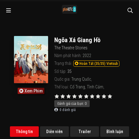
Ngõa Xá Giang Hồ
The Theatre Stories
Năm phát hành:
2022
Trạng thái
Hoàn Tất (35/35) Vietsub
Số tập:
35
Quốc gia:
Trung Quốc
,
Thể loại:
Cổ Trang
,
Tình Cảm
,
Xem Phim
Đánh giá của bạn:
0
0
đánh giá
Thông tin
Diễn viên
Trailer
Bình luận