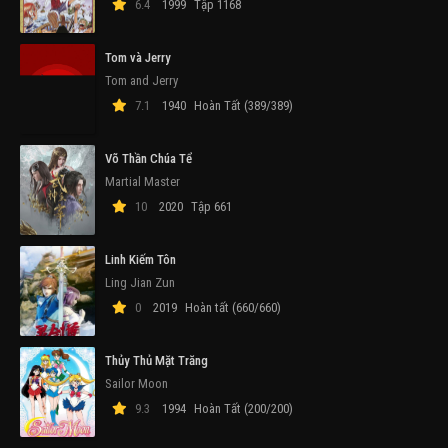
6.4
1999
Tập 1168
Tom và Jerry
Tom and Jerry
7.1
1940
Hoàn Tất (389/389)
Võ Thần Chúa Tể
Martial Master
10
2020
Tập 661
Linh Kiếm Tôn
Ling Jian Zun
0
2019
Hoàn tất (660/660)
Thủy Thủ Mặt Trăng
Sailor Moon
9.3
1994
Hoàn Tất (200/200)