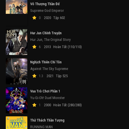
Vô Thượng Thần Đế
Supreme God Emperor
0
2020
Tập 602
Hur Jun Chính Truyện
Hur Jun, The Original Story
6
2013
Hoàn Tất (110/110)
Nghịch Thiên Chí Tôn
Against The Sky Supreme
1.3
2021
Tập 525
Vua Trò Chơi Phần 1
Yu-Gi-Oh! Duel Monster
1
2000
Hoàn Tất (280/280)
Thử Thách Thần Tượng
RUNNING MAN