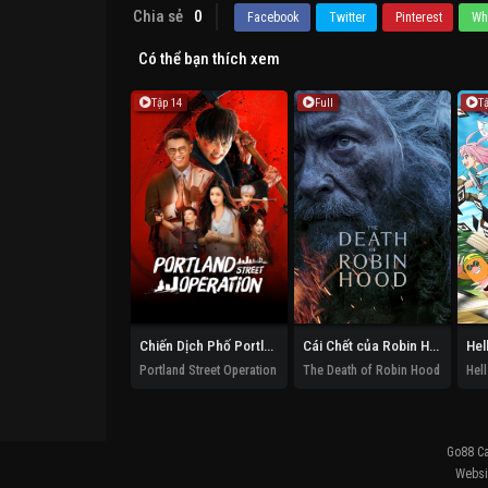
Chia sẻ
0
Facebook
Twitter
Pinterest
Wh
Có thể bạn thích xem
Tập 14
Full
T
Chiến Dịch Phố Portland
Cái Chết của Robin Hood
Portland Street Operation
The Death of Robin Hood
Go88 C
Websit