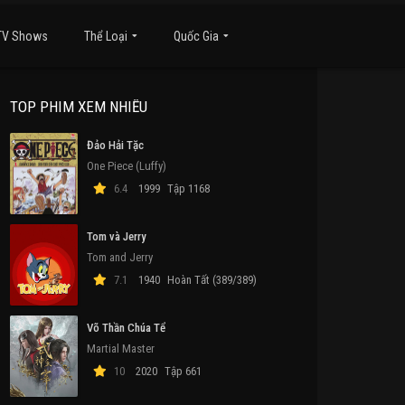
TV Shows
Thể Loại
Quốc Gia
TOP PHIM XEM NHIỀU
Đảo Hải Tặc
One Piece (Luffy)
6.4
1999
Tập 1168
Tom và Jerry
Tom and Jerry
7.1
1940
Hoàn Tất (389/389)
Võ Thần Chúa Tể
Martial Master
10
2020
Tập 661