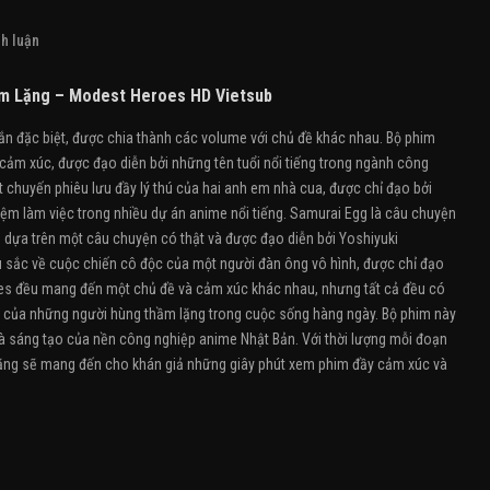
h luận
m Lặng – Modest Heroes HD Vietsub
 đặc biệt, được chia thành các volume với chủ đề khác nhau. Bộ phim
ảm xúc, được đạo diễn bởi những tên tuổi nổi tiếng trong ngành công
t chuyến phiêu lưu đầy lý thú của hai anh em nhà cua, được chỉ đạo bởi
ệm làm việc trong nhiều dự án anime nổi tiếng. Samurai Egg là câu chuyện
i, dựa trên một câu chuyện có thật và được đạo diễn bởi Yoshiyuki
sắc về cuộc chiến cô độc của một người đàn ông vô hình, được chỉ đạo
es đều mang đến một chủ đề và cảm xúc khác nhau, nhưng tất cả đều có
n của những người hùng thầm lặng trong cuộc sống hàng ngày. Bộ phim này
và sáng tạo của nền công nghiệp anime Nhật Bản. Với thời lượng mỗi đoạn
ng sẽ mang đến cho khán giả những giây phút xem phim đầy cảm xúc và