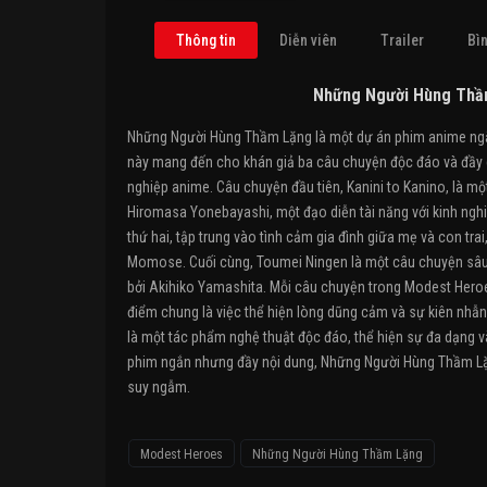
Thông tin
Diễn viên
Trailer
Bìn
Những Người Hùng Thầ
Những Người Hùng Thầm Lặng là một dự án phim anime ngắn
này mang đến cho khán giả ba câu chuyện độc đáo và đầy c
nghiệp anime. Câu chuyện đầu tiên, Kanini to Kanino, là mộ
Hiromasa Yonebayashi, một đạo diễn tài năng với kinh nghi
thứ hai, tập trung vào tình cảm gia đình giữa mẹ và con tra
Momose. Cuối cùng, Toumei Ningen là một câu chuyện sâu 
bởi Akihiko Yamashita. Mỗi câu chuyện trong Modest Hero
điểm chung là việc thể hiện lòng dũng cảm và sự kiên nhẫ
là một tác phẩm nghệ thuật độc đáo, thể hiện sự đa dạng 
phim ngắn nhưng đầy nội dung, Những Người Hùng Thầm Lặ
suy ngẫm.
Modest Heroes
Những Người Hùng Thầm Lặng