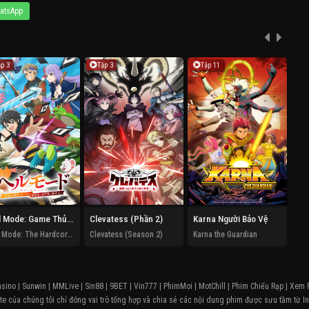
atsApp
ập 3
Tập 3
Tập 11
T
Hell Mode: Game Thủ Xuất Chúng Tung Hoành Chốn Dị Giới Hỗn Nguyên (Phần 2)
Clevatess (Phần 2)
Karna Người Bảo Vệ
Hell Mode: The Hardcore Gamer Dominates In Another World With Garbage Balancing (Season 2)
Clevatess (Season 2)
Karna the Guardian
asino
|
Sunwin
|
MMLive
|
Sin88
|
9BET
|
Vin777
|
PhimMoi
|
MotChill
|
Phim Chiếu Rạp
|
Xem 
e của chúng tôi chỉ đóng vai trò tổng hợp và chia sẻ các nội dung phim được sưu tầm từ In