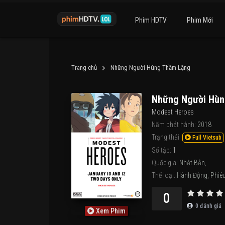
Phim HDTV
Phim Mới
Trang chủ
Những Người Hùng Thầm Lặng
Những Người Hùn
Modest Heroes
Năm phát hành:
2018
Trạng thái
Full Vietsub
Số tập:
1
Quốc gia:
Nhật Bản
,
Thể loại:
Hành Động
,
Phiê
0
0
đánh giá
Xem Phim