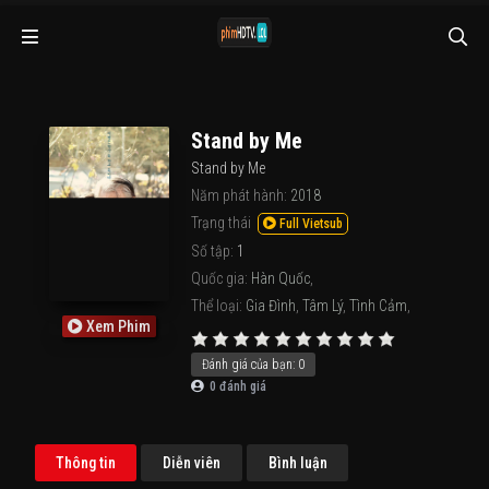
Stand by Me
Stand by Me
Năm phát hành:
2018
Trạng thái
Full Vietsub
Số tập:
1
Quốc gia:
Hàn Quốc
,
Thể loại:
Gia Đình
,
Tâm Lý
,
Tình Cảm
,
Xem Phim
Đánh giá của bạn:
0
0
đánh giá
Thông tin
Diễn viên
Bình luận