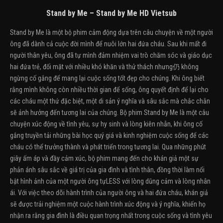
Stand by Me – Stand by Me HD Vietsub
Stand by Me là một bộ phim cảm động dựa trên câu chuyện về một người
ông đã dành cả cuộc đời mình để nuôi lớn hai đứa cháu. Sau khi mất đi
người thân yêu, ông đã tự mình đảm nhiệm vai trò chăm sóc và giáo dục
hai đứa trẻ, đối mặt với nhiều khó khăn và thử thách nhưng仍 không
ngừng cố gắng để mang lại cuộc sống tốt đẹp cho chúng. Khi ông biết
rằng mình không còn nhiều thời gian để sống, ông quyết định để lại cho
các cháu một thứ đặc biệt, một di sản ý nghĩa và sâu sắc mà chắc chắn
sẽ ảnh hưởng đến tương lai của chúng. Bộ phim Stand by Me là một câu
chuyện xúc động về tình yêu, sự hy sinh và lòng kiên nhẫn, khi ông cố
gắng truyền tải những bài học quý giá và kinh nghiệm cuộc sống để các
cháu có thể trưởng thành và phát triển trong tương lai. Qua những phút
giây ấm áp và đầy cảm xúc, bộ phim mang đến cho khán giả một sự
phản ánh sâu sắc về giá trị của gia đình và tình thân, đồng thời làm nổi
bật hình ảnh của một người ông tựLESS với lòng dũng cảm và lòng nhân
ái. Với việc theo dõi hành trình của người ông và hai đứa cháu, khán giả
sẽ được trải nghiệm một cuộc hành trình xúc động và ý nghĩa, khiến họ
nhận ra rằng gia đình là điều quan trọng nhất trong cuộc sống và tình yêu