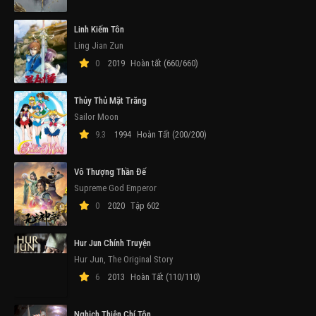
Linh Kiếm Tôn
Ling Jian Zun
0
2019
Hoàn tất (660/660)
Thủy Thủ Mặt Trăng
Sailor Moon
9.3
1994
Hoàn Tất (200/200)
Vô Thượng Thần Đế
Supreme God Emperor
0
2020
Tập 602
Hur Jun Chính Truyện
Hur Jun, The Original Story
6
2013
Hoàn Tất (110/110)
Nghịch Thiên Chí Tôn