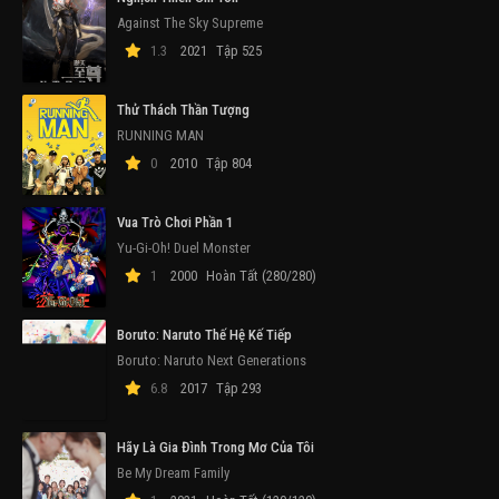
Against The Sky Supreme
1.3
2021
Tập 525
Thử Thách Thần Tượng
RUNNING MAN
0
2010
Tập 804
Vua Trò Chơi Phần 1
Yu-Gi-Oh! Duel Monster
1
2000
Hoàn Tất (280/280)
Boruto: Naruto Thế Hệ Kế Tiếp
Boruto: Naruto Next Generations
6.8
2017
Tập 293
Hãy Là Gia Đình Trong Mơ Của Tôi
Be My Dream Family