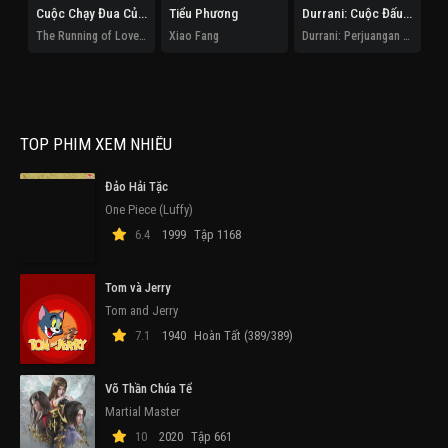
Cuộc Chạy Đua Của Tình Và Tiền
Tiểu Phương
Durrani: Cuộc Đấu Tranh Của Sư Tử Mẹ
Mù
The Running of Love and Money
Xiao Fang
Durrani: Perjuangan Lion Mum
Bl
TOP PHIM XEM NHIỀU
Đảo Hải Tặc
One Piece (Luffy)
6.4
1999
Tập 1168
Tom và Jerry
Tom and Jerry
7.1
1940
Hoàn Tất (389/389)
Võ Thần Chúa Tể
Martial Master
10
2020
Tập 661