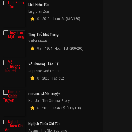
Linh Kiếm Tôn
Ling Jian Zun
0
2019
Hoàn tất (660/660)
Thủy Thủ Mặt Trăng
Sailor Moon
9.3
1994
Hoàn Tất (200/200)
Vô Thượng Thần Đế
Supreme God Emperor
0
2020
Tập 602
Hur Jun Chính Truyện
Hur Jun, The Original Story
ập 11
Tập 3
Tập 3
H
6
2013
Hoàn Tất (110/110)
Nghịch Thiên Chí Tôn
Against The Sky Supreme