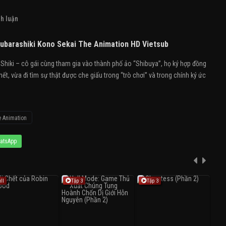
h luận
Subarashiki Kono Sekai The Animation HD Vietsub
 Shiki – cô gái cùng tham gia vào thành phố ảo “Shibuya”, họ ký hợp đồng
ết, vừa đi tìm sự thật được che giấu trong “trò chơi” và trong chính ký ức
e Animation
atsApp
ll
Tập 3
Tập 3
T