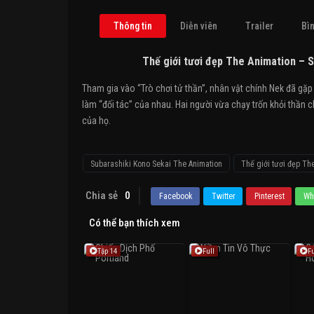
Thông tin
Diễn viên
Trailer
Bìn
Thế giới tươi đẹp The Animation – 
Tham gia vào “Trò chơi tử thần”, nhân vật chính Nek đã gặp
làm “đối tác” của nhau. Hai người vừa chạy trốn khỏi thần ch
của họ.
Subarashiki Kono Sekai The Animation
Thế giới tươi đẹp Th
Chia sẻ
0
Facebook
Twitter
Pinterest
Wh
Có thể bạn thích xem
Tập 14
Full
Fu