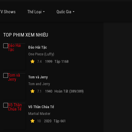
TV Shows
Thể Loại
Quốc Gia
TOP PHIM XEM NHIỀU
Đảo Hải Tặc
One Piece (Luffy)
7.4
1999
Tập 1168
Tom và Jerry
Tom and Jerry
7.1
1940
Hoàn Tất (389/389)
Võ Thần Chúa Tể
Martial Master
10
2020
Tập 661