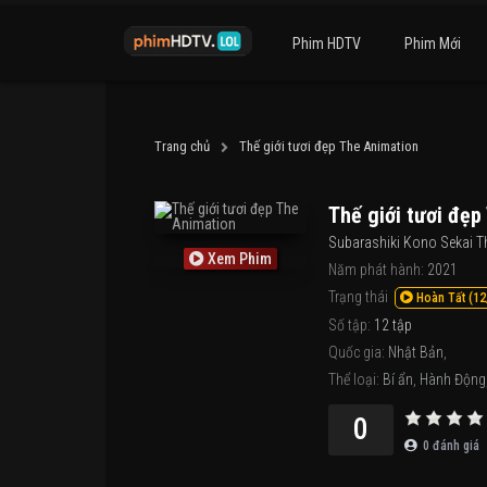
Phim HDTV
Phim Mới
Trang chủ
Thế giới tươi đẹp The Animation
Thế giới tươi đẹp
Subarashiki Kono Sekai T
Xem Phim
Năm phát hành:
2021
Trạng thái
Hoàn Tất (12
Số tập:
12 tập
Quốc gia:
Nhật Bản
,
Thể loại:
Bí ẩn
,
Hành Động
0
0
đánh giá