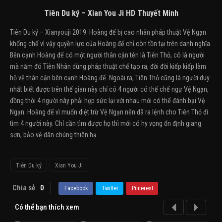
Tiên Du ký – Xian You Ji HD Thuyết Minh
Tiên Du ký – Xianyouji 2019: Hoàng đế bị cao nhân pháp thuật Vệ Ngạn
khống chế vì vậy quyền lực của Hoàng đế chỉ còn tồn tại trên danh nghĩa.
Bên cạnh Hoàng đế có một người thân cận tên là Tiên Thỏ, cô là người
mà năm đó Tiên Nhân dùng pháp thuật chế tạo ra, đời đời kiếp kiếp làm
hộ vệ thân cận bên cạnh Hoàng đế. Ngoài ra, Tiên Thỏ cũng là người duy
nhất biết được trên thế gian này chỉ có 4 người có thể chế ngự Vệ Ngạn,
đồng thời 4 người này phải hợp sức lại với nhau mới có thể đánh bại Vệ
Ngạn. Hoàng đế vì muốn diệt trừ Vệ Ngạn nên đã ra lệnh cho Tiên Thỏ đi
tìm 4 người này. Chỉ cần tìm được họ thì mới có hy vọng ổn định giang
sơn, bảo vệ dân chúng thiên hạ
Tiên Du ký
Xian You Ji
Chia sẻ
0
Facebook
Twitter
Pinterest
Có thể bạn thích xem