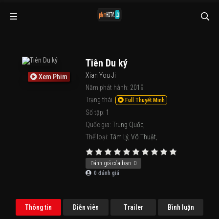
Tiên Du ký
Xian You Ji
Xem Phim
Năm phát hành:
2019
Trạng thái
Full Thuyết Minh
Số tập:
1
Quốc gia:
Trung Quốc
,
Thể loại:
Tâm Lý
,
Võ Thuật
,
Đánh giá của bạn:
0
0
đánh giá
Thông tin
Diễn viên
Trailer
Bình luận