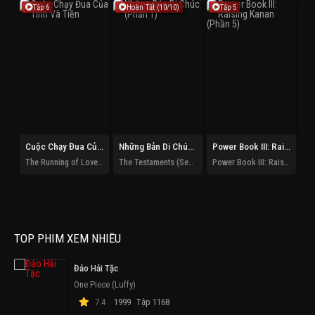
Tập 6
Hoàn Tất (10/10)
Tập 5
Cuộc Chạy Đua Của Tình Và Tiền
Những Bản Di Chúc (Phần 1)
Power Book III: Raising Kanan (Phần 5)
The Running of Love and Money
The Testaments (Season 1)
Power Book III: Raising Kanan (Season 5)
De
TOP PHIM XEM NHIỀU
Đảo Hải Tặc
One Piece (Luffy)
7.4
1999
Tập 1168