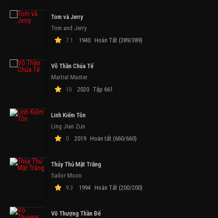
Tom và Jerry
Tom and Jerry
7.1
1940
Hoàn Tất (389/389)
Võ Thần Chúa Tể
Martial Master
10
2020
Tập 661
Linh Kiếm Tôn
Ling Jian Zun
0
2019
Hoàn tất (660/660)
Thủy Thủ Mặt Trăng
Sailor Moon
9.3
1994
Hoàn Tất (200/200)
Vô Thượng Thần Đế