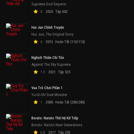
Supreme God Emperor
0
2020
Tập 602
Hur Jun Chính Truyện
Hur Jun, The Original Story
6
2013
Hoàn Tất (110/110)
Nghịch Thiên Chí Tôn
Against The Sky Supreme
1.3
2021
Tập 525
Vua Trò Chơi Phần 1
Yu-Gi-Oh! Duel Monster
1
2000
Hoàn Tất (280/280)
Boruto: Naruto Thế Hệ Kế Tiếp
Boruto: Naruto Next Generations
6.8
2017
Tập 293