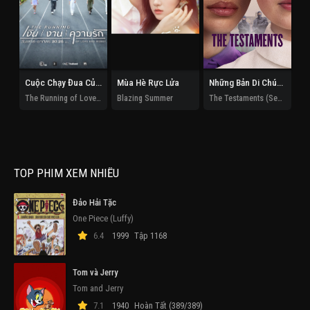
Cuộc Chạy Đua Của Tình Và Tiền
Mùa Hè Rực Lửa
Những Bản Di Chúc (Phần 1)
The Running of Love and Money
Blazing Summer
The Testaments (Season 1)
TOP PHIM XEM NHIỀU
Đảo Hải Tặc
One Piece (Luffy)
6.4
1999
Tập 1168
Tom và Jerry
Tom and Jerry
7.1
1940
Hoàn Tất (389/389)