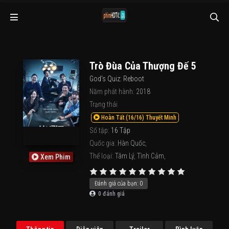
Trò Đùa Của Thượng Đế 5
God's Quiz: Reboot
Năm phát hành:
2018
Trạng thái
Hoàn Tất (16/16) Thuyết Minh
Số tập:
16 Tập
Quốc gia:
Hàn Quốc
,
Thể loại:
Tâm Lý
,
Tình Cảm
,
Xem Phim
Đánh giá của bạn:
0
0
đánh giá