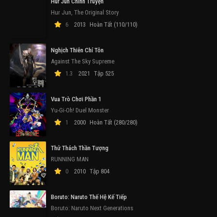
Hur Jun Chính Truyện
Hur Jun, The Original Story
6
2013
Hoàn Tất (110/110)
Nghịch Thiên Chí Tôn
Against The Sky Supreme
1.3
2021
Tập 525
Vua Trò Chơi Phần 1
Yu-Gi-Oh! Duel Monster
1
2000
Hoàn Tất (280/280)
Thử Thách Thần Tượng
RUNNING MAN
0
2010
Tập 804
Boruto: Naruto Thế Hệ Kế Tiếp
Boruto: Naruto Next Generations