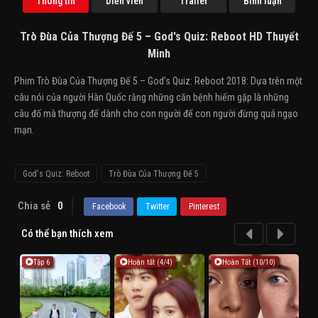
Thông tin
Diễn viên
Trailer
Bình luận
Trò Đùa Của Thượng Đế 5 – God's Quiz: Reboot HD Thuyết
Minh
Phim Trò Đùa Của Thượng Đế 5 – God’s Quiz: Reboot 2018: Dựa trên một
câu nói của người Hàn Quốc rằng những căn bệnh hiếm gặp là những
câu đố mà thượng đế dành cho con người để con người đừng quá ngạo
mạn.
God's Quiz: Reboot
Trò Đùa Của Thượng Đế 5
Chia sẻ
0
Facebook
Twitter
Pinterest
Có thể bạn thích xem
Tập 6
Hoàn tất (4/4)
Hoàn Tất (10/10)