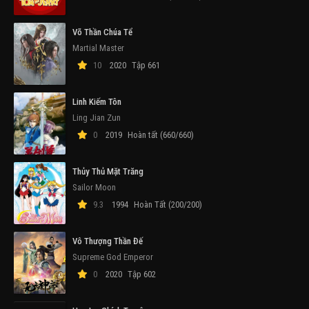
Võ Thần Chúa Tể
Martial Master
10
2020
Tập 661
Linh Kiếm Tôn
Ling Jian Zun
0
2019
Hoàn tất (660/660)
Thủy Thủ Mặt Trăng
Sailor Moon
9.3
1994
Hoàn Tất (200/200)
Vô Thượng Thần Đế
Supreme God Emperor
0
2020
Tập 602