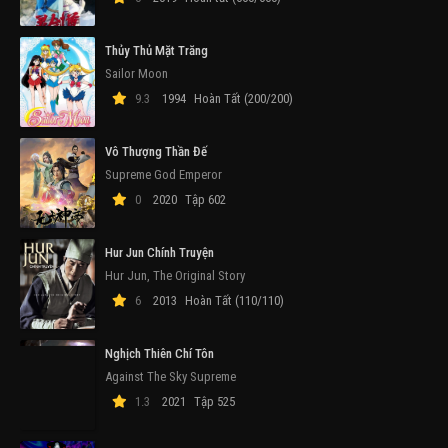
Thủy Thủ Mặt Trăng
Sailor Moon
9.3
1994
Hoàn Tất (200/200)
Vô Thượng Thần Đế
Supreme God Emperor
0
2020
Tập 602
Hur Jun Chính Truyện
Hur Jun, The Original Story
6
2013
Hoàn Tất (110/110)
Nghịch Thiên Chí Tôn
Against The Sky Supreme
1.3
2021
Tập 525