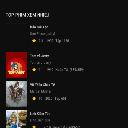
TOP PHIM XEM NHIỀU
Đảo Hải Tặc
One Piece (Luffy)
7.4
1999
Tập 1168
Tom và Jerry
Tom and Jerry
7.1
1940
Hoàn Tất (389/389)
Võ Thần Chúa Tể
Martial Master
10
2020
Tập 661
Linh Kiếm Tôn
Ling Jian Zun
0
2019
Hoàn tất (660/660)