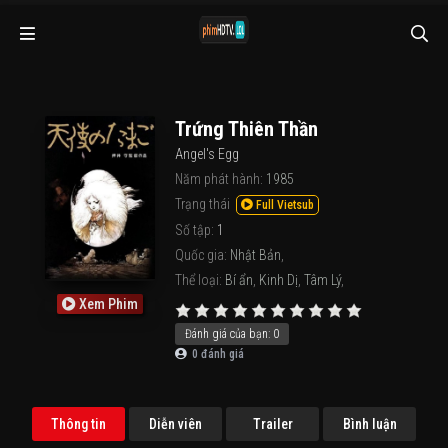
Trứng Thiên Thần
Angel's Egg
Năm phát hành:
1985
Trạng thái
Full Vietsub
Số tập:
1
Quốc gia:
Nhật Bản
,
Thể loại:
Bí ẩn
,
Kinh Dị
,
Tâm Lý
,
Xem Phim
Đánh giá của bạn:
0
0
đánh giá
Thông tin
Diễn viên
Trailer
Bình luận