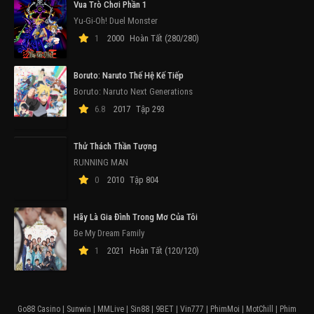
Vua Trò Chơi Phần 1
Yu-Gi-Oh! Duel Monster
1
2000
Hoàn Tất (280/280)
Boruto: Naruto Thế Hệ Kế Tiếp
Boruto: Naruto Next Generations
6.8
2017
Tập 293
Thử Thách Thần Tượng
RUNNING MAN
0
2010
Tập 804
Hãy Là Gia Đình Trong Mơ Của Tôi
Be My Dream Family
1
2021
Hoàn Tất (120/120)
Go88 Casino
|
Sunwin
|
MMLive
|
Sin88
|
9BET
|
Vin777
|
PhimMoi
|
MotChill
|
Phim