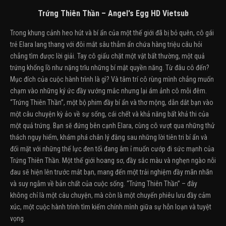
Trứng Thiên Thần – Angel's Egg HD Vietsub
Trong khung cảnh heo hút và bí ẩn của một thế giới đã bị bỏ quên, cô gái
trẻ Elara lang thang với đôi mắt sâu thẳm ẩn chứa hàng triệu câu hỏi
chẳng tìm được lời giải. Tay cô giấu chặt một vật bất thường, một quả
trứng khổng lồ như nặng trĩu những bí mật quyền năng. Từ đâu cô đến?
Mục đích của cuộc hành trình là gì? Và tâm trí cô rùng mình chẳng muốn
chạm vào những ký ức đầy vướng mắc nhưng lại ám ảnh cô mỗi đêm.
“Trứng Thiên Thần”, một bộ phim đầy bí ẩn và thơ mộng, dẫn dắt bạn vào
một câu chuyện kỳ ảo về sự sống, cái chết và khả năng bất khả thi của
một quả trứng. Bạn sẽ đứng bên cạnh Elara, cùng cô vượt qua những thử
thách nguy hiểm, khám phá chân lý đằng sau những lời tiên tri bí ẩn và
đối mặt với những thế lực đen tối đang âm ỉ muốn cướp đi sức mạnh của
Trứng Thiên Thần. Một thế giới hoang sơ, đầy sắc màu và nghẹn ngào nỗi
đau sẽ hiện lên trước mắt bạn, mang đến một trải nghiệm đầy mãn nhãn
và suy ngẫm về bản chất của cuộc sống. “Trứng Thiên Thần” – đây
không chỉ là một câu chuyện, mà còn là một chuyến phiêu lưu đầy cảm
xúc, một cuộc hành trình tìm kiếm chính mình giữa sự hỗn loạn và tuyệt
vọng.