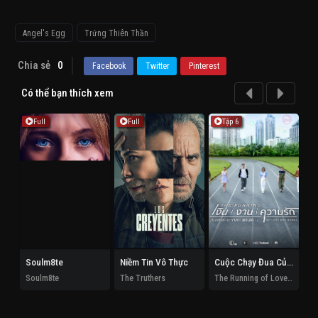
Angel's Egg
Trứng Thiên Thần
Chia sẻ
0
Facebook
Twitter
Pinterest
Có thể bạn thích xem
Full
Full
Tập 6
Soulm8te
Niềm Tin Vô Thực
Cuộc Chạy Đua Của Tình Và Tiền
Soulm8te
The Truthers
The Running of Love and Money