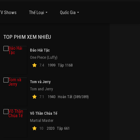
TV Shows
Thể Loại
Quốc Gia
TOP PHIM XEM NHIỀU
Đảo Hải Tặc
One Piece (Luffy)
7.4
1999
Tập 1168
Tom và Jerry
Tom and Jerry
7.1
1940
Hoàn Tất (389/389)
Võ Thần Chúa Tể
Martial Master
10
2020
Tập 661