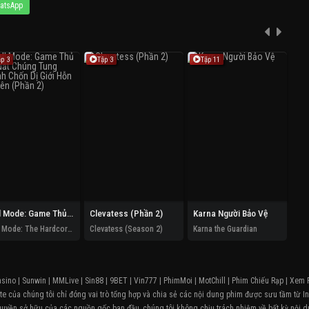
atsApp
ập 3
Tập 3
Tập 11
T
Hell Mode: Game Thủ Xuất Chúng Tung Hoành Chốn Dị Giới Hỗn Nguyên (Phần 2)
Clevatess (Phần 2)
Karna Người Bảo Vệ
Hell Mode: The Hardcore Gamer Dominates In Another World With Garbage Balancing (Season 2)
Clevatess (Season 2)
Karna the Guardian
asino
|
Sunwin
|
MMLive
|
Sin88
|
9BET
|
Vin777
|
PhimMoi
|
MotChill
|
Phim Chiếu Rạp
|
Xem 
e của chúng tôi chỉ đóng vai trò tổng hợp và chia sẻ các nội dung phim được sưu tầm từ In
quyền sở hữu của các nguồn gốc ban đầu, chúng tôi không chịu trách nhiệm về bất kỳ nội d