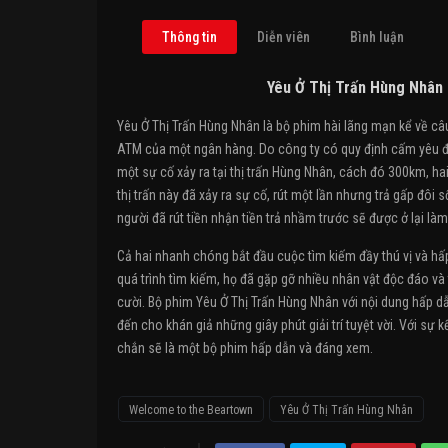
Thông tin
Diễn viên
Bình luận
Yêu Ở Thị Trấn Hùng Nhân
Yêu Ở Thị Trấn Hùng Nhân là bộ phim hài lãng mạn kể về câ
ATM của một ngân hàng. Do công ty có quy định cấm yêu đư
một sự cố xảy ra tại thị trấn Hùng Nhân, cách đó 300km, ha
thị trấn này đã xảy ra sự cố, rút một lần nhưng trả gấp đôi
người đã rút tiền nhận tiền trả nhầm trước sẽ được ở lại làm
Cả hai nhanh chóng bắt đầu cuộc tìm kiếm đầy thú vị và hấp
quá trình tìm kiếm, họ đã gặp gỡ nhiều nhân vật độc đáo và t
cười. Bộ phim Yêu Ở Thị Trấn Hùng Nhân với nội dung hấp dẫ
đến cho khán giả những giây phút giải trí tuyệt vời. Với sự 
chắn sẽ là một bộ phim hấp dẫn và đáng xem.
Welcome to the Beartown
Yêu Ở Thị Trấn Hùng Nhân