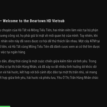
 – Welcome to the Beartown HD Vietsub
u chuyện của Hà Tất và Mông Tiểu Tiên, hai nhân viên làm việc tại bộ phận
ơng công sở, họ phải giữ bí mật về mối quan hệ của mình. Tuy nhiên, khi
i nhân viên này đã sees được cơ hội để thử thách lẫn nhau. Một cây ATM tại
 số tiền, và Hà Tất cùng Mông Tiểu Tiên đã đánh cược xem ai có thể tìm được
 việc tại ngân hàng.
 dẫn, đồng thời cũng là một cuộc chiến giữa kiếm tiền và tình yêu. Trong
hú vị tại thị trấn Hùng Nhân, và đã xảy ra rất nhiều tình huống dở khóc dở
n và hài hước, kết hợp với bối cảnh độc đáo tại một thị trấn nhỏ, sẽ mang
kết hợp giữa tình yêu, hài hước và phiêu lưu, Yêu Ở Thị Trấn Hùng Nhân chắc