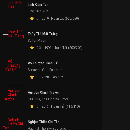
Linh Kiếm Tôn
Ling Jian Zun
0
2019
Hoàn tất (660/660)
Thủy Thủ Mặt Trăng
Sailor Moon
9.3
1994
Hoàn Tất (200/200)
Vô Thượng Thần Đế
Supreme God Emperor
0
2020
Tập 602
Hur Jun Chính Truyện
Hur Jun, The Original Story
6
2013
Hoàn Tất (110/110)
Nghịch Thiên Chí Tôn
Against The Sky Supreme