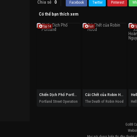
Chia sẻ
0
Facebook
Twitter
Pinterest
Wh
Có thể bạn thích xem
Tập 14
Full
T
Chiến Dịch Phố Portland
Cái Chết của Robin Hood
Portland Street Operation
The Death of Robin Hood
Go88 C
Websit
Mọi nội dung hiển thị đều thuộc 