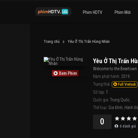
Phim HDTV
Phim Mới
Trang chủ
Yêu Ở Thị Trấn Hùng Nhân
Yêu Ở Thị Trấn H
Welcome to the Beartown
Xem Phim
Năm phát hành:
2019
Trạng thái
Full Vietsub
Số tập:
1
Quốc gia:
Trung Quốc
,
Thể loại:
Gia Đình
,
Hành Đ
0
0
đánh giá