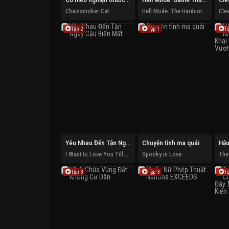
Chainsmoker Cat
Hell Mode: The Hardcore Gamer Dominates In Another World With Garbage Balancing (Season 2)
Cle
Tập 2
Tập 1
T
Yêu Nhau Đến Tận Ngày Cậu Biến Mất
Chuyện tình ma quái
I Want to Love You Till Your Dying Day
Spooky in Love
Tập 3
Tập 3
T