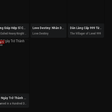
Trọng Giáp Hiệp Sĩ Chuyển Sinh Bị Lưu Đày Trở Nên Vô Địch Nhờ Kiến Thức Về Game
Love Destiny: Nhân Duyên Tiền Định
Dân Làng Cấp 999 Từ Làng Quê
The Exiled Heavy Knight Knows How to Game the System
Love Destiny
The Villager of Level 999
ập 5
100 Ngày Trở Thành Vua
Crowned in a Hundred Days