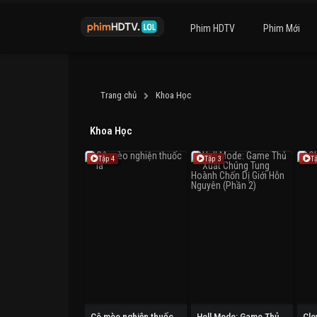
Phim HDTV
Phim Mới
Trang chủ
Khoa Học
Khoa Học
Tập 4
Tập 3
T
Cô mèo nghiện thuốc lá
Hell Mode: Game Thủ Xuất Chúng Tung Hoành Chốn Dị Giới Hỗn Nguyên (Phần 2)
Cle