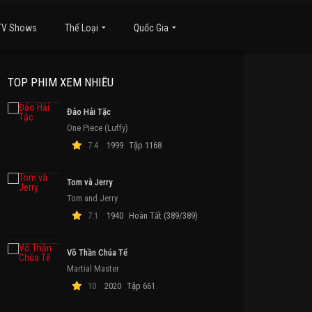
TV Shows
Thể Loại
Quốc Gia
TOP PHIM XEM NHIỀU
Đảo Hải Tặc
One Piece (Luffy)
7.4
1999
Tập 1168
Tom và Jerry
Tom and Jerry
7.1
1940
Hoàn Tất (389/389)
Võ Thần Chúa Tể
Martial Master
10
2020
Tập 661