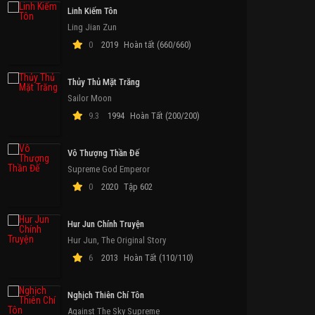
Linh Kiếm Tôn
Ling Jian Zun
0
2019
Hoàn tất (660/660)
Thủy Thủ Mặt Trăng
Sailor Moon
9.3
1994
Hoàn Tất (200/200)
Vô Thượng Thần Đế
Supreme God Emperor
0
2020
Tập 602
Hur Jun Chính Truyện
Hur Jun, The Original Story
6
2013
Hoàn Tất (110/110)
Nghịch Thiên Chí Tôn
Against The Sky Supreme