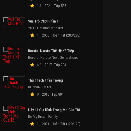
1.3
2021
Tập 525
Vua Trò Chơi Phần 1
Yu-Gi-Oh! Duel Monster
1
2000
Hoàn Tất (280/280)
Boruto: Naruto Thế Hệ Kế Tiếp
Boruto: Naruto Next Generations
6.8
2017
Tập 293
Thử Thách Thần Tượng
RUNNING MAN
0
2010
Tập 804
Hãy Là Gia Đình Trong Mơ Của Tôi
Be My Dream Family
1
2021
Hoàn Tất (120/120)