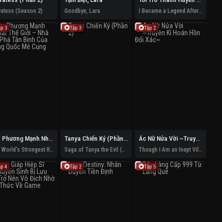
vatess (Season 2)
Goodbye, Lara
I Became a Legend After My 10 Year-Long Last Stand
ập 3
Tập 3
Tập 2
Hậu Phương Mạnh Nhất Thế Giới – Nhà Khai Phá Tân Binh Của Vương Quốc Mê Cung
Tanya Chiến Ký (Phần 2)
Ác Nữ Nửa Vời ~Truyền Kì Hoán Hồn Đổi Xác~
The World's Strongest Rearguard
Saga of Tanya the Evil (Season 2)
Though I Am an Inept Villainess
ập 4
Tập 2
Tập 5