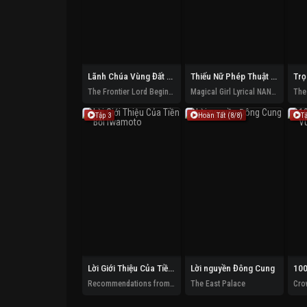
Lãnh Chúa Vùng Đất Không Cư Dân
Thiếu Nữ Phép Thuật Nanoha EXCEEDS
The Frontier Lord Begins with Zero Subjects
Magical Girl Lyrical NANOHA EXCEEDS Gun Blaze Vengeance
Tập 3
Hoàn Tất (8/8)
T
Lời Giới Thiệu Của Tiền Bối Iwamoto
Lời nguyền Đông Cung
Recommendations from Iwamoto-Senpai
The East Palace