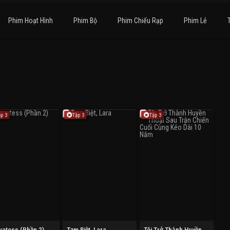
Phim Hoạt Hình
Phim Bộ
Phim Chiếu Rạp
Phim Lẻ
ập 3
Tập 3
Tập 3
vatess (Phần 2)
Tạm Biệt, Lara
Tôi Trở Thành Huyền Thoại Sau Trận Chiến Cuối Cùng Kéo Dài 10 Năm