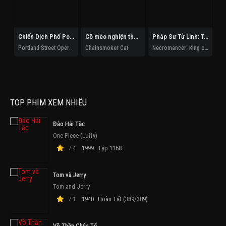
Chiến Dịch Phố Portland
Cô mèo nghiện thuốc lá
Pháp Sư Tử Linh: Ta Chính Là Thiên Tai
Portland Street Operation
Chainsmoker Cat
Necromancer: King of the Scourge
TOP PHIM XEM NHIỀU
Đảo Hải Tặc
One Piece (Luffy)
7.4
1999
Tập 1168
Tom và Jerry
Tom and Jerry
7.1
1940
Hoàn Tất (389/389)
Võ Thần Chúa Tể