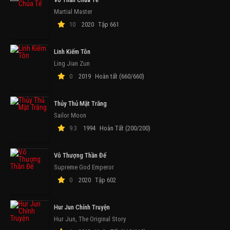
Martial Master
10
2020
Tập 661
Linh Kiếm Tôn
Ling Jian Zun
0
2019
Hoàn tất (660/660)
Thủy Thủ Mặt Trăng
Sailor Moon
9.3
1994
Hoàn Tất (200/200)
Vô Thượng Thần Đế
Supreme God Emperor
0
2020
Tập 602
Hur Jun Chính Truyện
Hur Jun, The Original Story