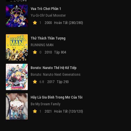
Vua Trò Chơi Phần 1
Yu-Gi-Oh! Duel Monster
1
2000
Hoàn Tất (280/280)
Thử Thách Thần Tượng
RUNNING MAN
0
2010
Tập 804
Boruto: Naruto Thế Hệ Kế Tiếp
Boruto: Naruto Next Generations
6.8
2017
Tập 293
Hãy Là Gia Đình Trong Mơ Của Tôi
Be My Dream Family
1
2021
Hoàn Tất (120/120)