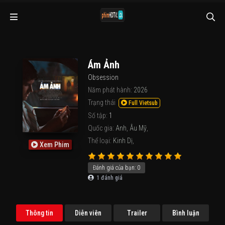
Ám Ảnh
Obsession
Năm phát hành:
2026
Trạng thái
Full Vietsub
Số tập:
1
Quốc gia:
Anh
,
Âu Mỹ
,
Thể loại:
Kinh Dị
,
Xem Phim
Đánh giá của bạn:
0
1
đánh giá
Thông tin
Diễn viên
Trailer
Bình luận