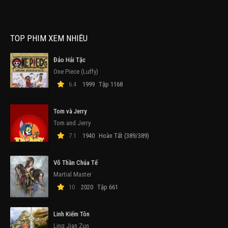
TOP PHIM XEM NHIỀU
Đảo Hải Tặc
One Piece (Luffy)
6.4
1999
Tập 1168
Tom và Jerry
Tom and Jerry
7.1
1940
Hoàn Tất (389/389)
Võ Thần Chúa Tể
Martial Master
10
2020
Tập 661
Linh Kiếm Tôn
Ling Jian Zun