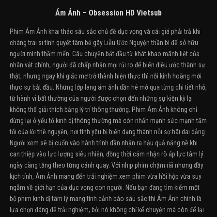
Ám Ảnh – Obsession HD Vietsub
Phim Ám Ảnh khai thác sâu sắc chủ đề dục vọng và cái giá phải trả khi
chàng trai si tình quyết tâm bẻ gãy Liễu Ước Nguyện thần bí để sở hữu
người mình thầm mến. Câu chuyện bắt đầu từ khát khao mãnh liệt của
nhân vật chính, người đã chấp nhận mọi rủi ro để biến điều ước thành sự
thật, nhưng ngay khi giấc mơ trở thành hiện thực thì nỗi kinh hoàng mới
thực sự bắt đầu. Những lớp lang ám ảnh dần hé mở qua từng chi tiết nhỏ,
từ hành vi bất thường của người được chọn đến những sự kiện kỳ lạ
không thể giải thích bằng lý trí thông thường. Phim Ám Ảnh không chỉ
dừng lại ở yếu tố kinh dị thông thường mà còn nhấn mạnh sức mạnh tăm
tối của lời thề nguyện, nơi tình yêu bị biến dạng thành nỗi sợ hãi dai dẳng.
Người xem sẽ bị cuốn vào hành trình dần nhận ra hậu quả nặng nề khi
can thiệp vào lực lượng siêu nhiên, đồng thời cảm nhận rõ áp lực tâm lý
ngày càng tăng theo từng cảnh quay. Với nhịp phim chậm rãi nhưng đầy
kịch tính, Ám Ảnh mang đến trải nghiệm xem phim vừa hồi hộp vừa suy
ngẫm về giới hạn của dục vọng con người. Nếu bạn đang tìm kiếm một
bộ phim kinh dị tâm lý mang tính cảnh báo sâu sắc thì Ám Ảnh chính là
lựa chọn đáng để trải nghiệm, bởi nó không chỉ kể chuyện mà còn để lại