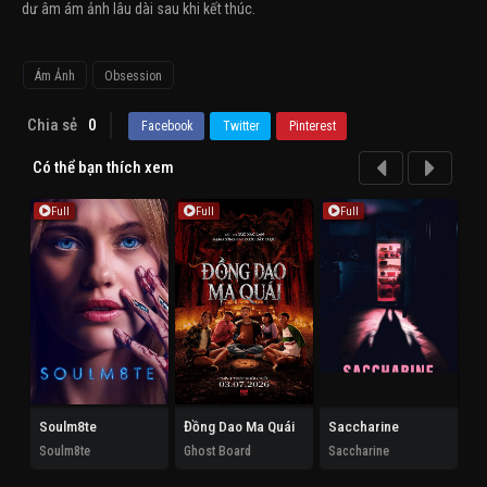
dư âm ám ảnh lâu dài sau khi kết thúc.
Ám Ảnh
Obsession
Chia sẻ
0
Facebook
Twitter
Pinterest
Có thể bạn thích xem
Full
Full
Full
Soulm8te
Đồng Dao Ma Quái
Saccharine
Ho
Soulm8te
Ghost Board
Saccharine
Th