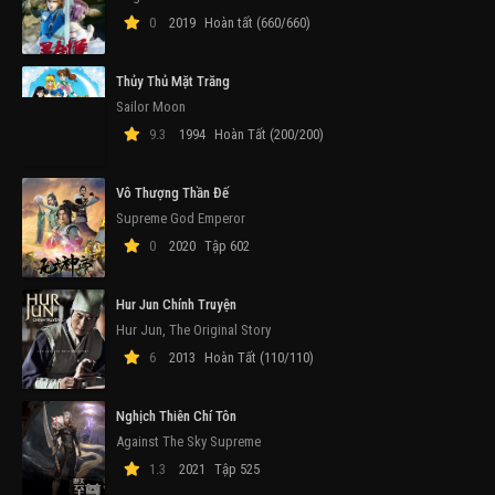
0
2019
Hoàn tất (660/660)
Thủy Thủ Mặt Trăng
Sailor Moon
9.3
1994
Hoàn Tất (200/200)
Vô Thượng Thần Đế
Supreme God Emperor
0
2020
Tập 602
Hur Jun Chính Truyện
Hur Jun, The Original Story
6
2013
Hoàn Tất (110/110)
Nghịch Thiên Chí Tôn
Against The Sky Supreme
1.3
2021
Tập 525