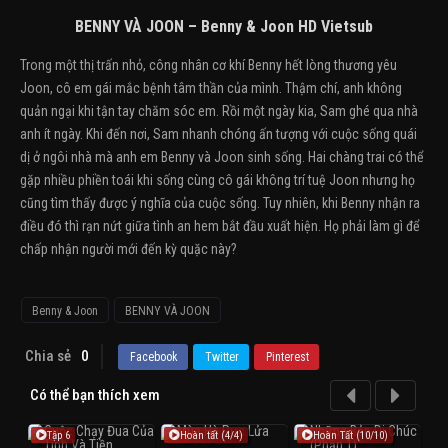
BENNY VÀ JOON – Benny & Joon HD Vietsub
Trong một thị trấn nhỏ, công nhân cơ khí Benny hết lòng thương yêu
Joon, cô em gái mắc bệnh tâm thần của mình. Thậm chí, anh không
quản ngại khi tận tay chăm sóc em. Rồi một ngày kia, Sam ghé qua nhà
anh ít ngày. Khi đến nơi, Sam nhanh chóng ấn tượng với cuộc sống quái
dị ở ngôi nhà mà anh em Benny và Joon sinh sống. Hai chàng trai có thể
gặp nhiều phiền toái khi sống cùng cô gái không trí tuệ Joon nhưng họ
cũng tìm thấy được ý nghĩa của cuộc sống. Tuy nhiên, khi Benny nhận ra
điều đó thì rạn nứt giữa tình an hem bắt đầu xuất hiện. Họ phải làm gì để
chấp nhận người mới đến kỳ quặc này?
Benny & Joon
BENNY VÀ JOON
Chia sẻ
0
Facebook
Twitter
Pinterest
Có thể bạn thích xem
Tập 6
Hoàn tất (4/4)
Hoàn Tất (10/10)