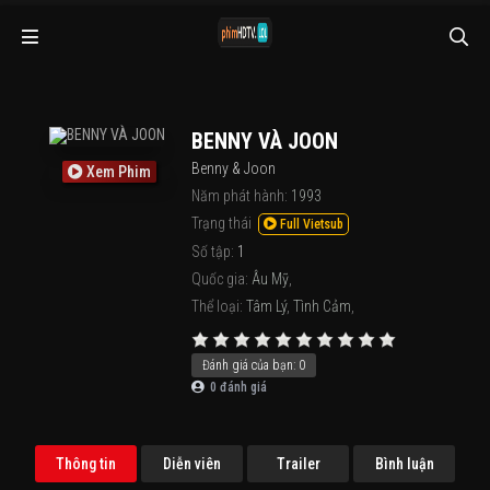
BENNY VÀ JOON
Benny & Joon
Xem Phim
Năm phát hành:
1993
Trạng thái
Full Vietsub
Số tập:
1
Quốc gia:
Âu Mỹ
,
Thể loại:
Tâm Lý
,
Tình Cảm
,
Đánh giá của bạn:
0
0
đánh giá
Thông tin
Diễn viên
Trailer
Bình luận