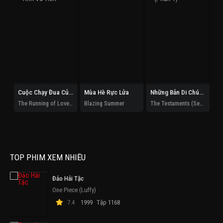
Cuộc Chạy Đua Của Tình Và Tiền
Mùa Hè Rực Lửa
Những Bản Di Chúc (Phần 1)
The Running of Love and Money
Blazing Summer
The Testaments (Season 1)
TOP PHIM XEM NHIỀU
Đảo Hải Tặc
One Piece (Luffy)
7.4
1999
Tập 1168