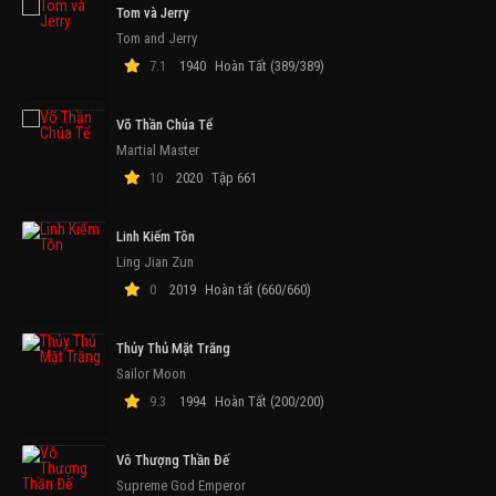
Tom và Jerry
Tom and Jerry
7.1
1940
Hoàn Tất (389/389)
Võ Thần Chúa Tể
Martial Master
10
2020
Tập 661
Linh Kiếm Tôn
Ling Jian Zun
0
2019
Hoàn tất (660/660)
Thủy Thủ Mặt Trăng
Sailor Moon
9.3
1994
Hoàn Tất (200/200)
Vô Thượng Thần Đế
Supreme God Emperor