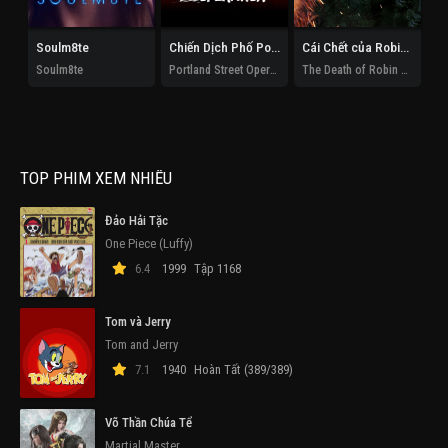
Soulm8te
Chiến Dịch Phố Portland
Cái Chết của Robin Hood
Soulm8te
Portland Street Operation
The Death of Robin Hood
TOP PHIM XEM NHIỀU
Đảo Hải Tặc
One Piece (Luffy)
6.4
1999
Tập 1168
Tom và Jerry
Tom and Jerry
7.1
1940
Hoàn Tất (389/389)
Võ Thần Chúa Tể
Martial Master