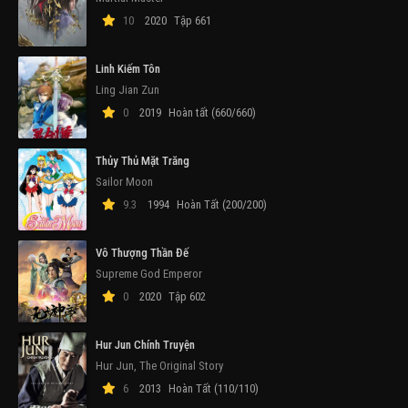
10
2020
Tập 661
Linh Kiếm Tôn
Ling Jian Zun
0
2019
Hoàn tất (660/660)
Thủy Thủ Mặt Trăng
Sailor Moon
9.3
1994
Hoàn Tất (200/200)
Vô Thượng Thần Đế
Supreme God Emperor
0
2020
Tập 602
Hur Jun Chính Truyện
Hur Jun, The Original Story
6
2013
Hoàn Tất (110/110)