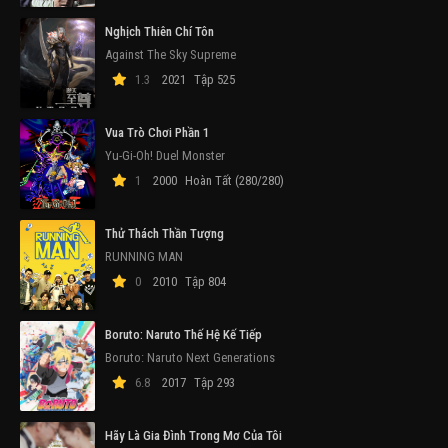
Nghịch Thiên Chí Tôn
Against The Sky Supreme
1.3
2021
Tập 525
Vua Trò Chơi Phần 1
Yu-Gi-Oh! Duel Monster
1
2000
Hoàn Tất (280/280)
Thử Thách Thần Tượng
RUNNING MAN
0
2010
Tập 804
Boruto: Naruto Thế Hệ Kế Tiếp
Boruto: Naruto Next Generations
6.8
2017
Tập 293
Hãy Là Gia Đình Trong Mơ Của Tôi