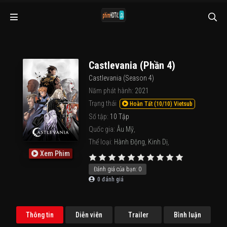
Castlevania (Phần 4)
Castlevania (Season 4)
Năm phát hành:
2021
Trạng thái
Hoàn Tất (10/10) Vietsub
Số tập:
10 Tập
Quốc gia:
Âu Mỹ
,
Thể loại:
Hành Động
,
Kinh Dị
,
Xem Phim
Đánh giá của bạn:
0
0
đánh giá
Thông tin
Diễn viên
Trailer
Bình luận