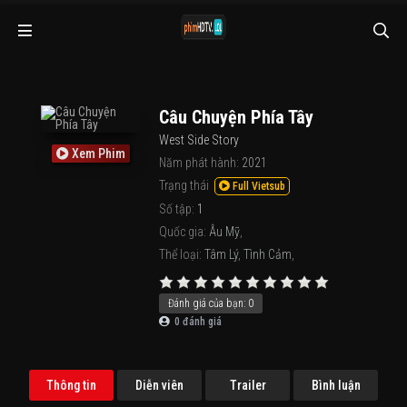
Câu Chuyện Phía Tây
West Side Story
Xem Phim
Năm phát hành:
2021
Trạng thái
Full Vietsub
Số tập:
1
Quốc gia:
Âu Mỹ
,
Thể loại:
Tâm Lý
,
Tình Cảm
,
Đánh giá của bạn:
0
0
đánh giá
Thông tin
Diễn viên
Trailer
Bình luận