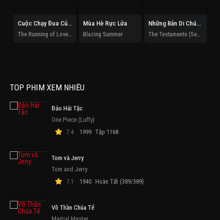
Cuộc Chạy Đua Của Tình Và Tiền
Mùa Hè Rực Lửa
Những Bản Di Chúc (Phần 1)
The Running of Love and Money
Blazing Summer
The Testaments (Season 1)
TOP PHIM XEM NHIỀU
Đảo Hải Tặc
One Piece (Luffy)
7.4
1999
Tập 1168
Tom và Jerry
Tom and Jerry
7.1
1940
Hoàn Tất (389/389)
Võ Thần Chúa Tể
Martial Master