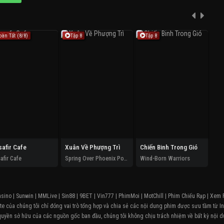
oàn Tất (8/8)
Tập 8
Tập 8
F
afir Cafe
Xuân Về Phượng Trì
Chiến Binh Trong Gió
Niề
afir Cafe
Spring Over Phoenix Pond
Wind-Born Warriors
The
asino
|
Sunwin
|
MMLive
|
Sin88
|
9BET
|
Vin777
|
PhimMoi
|
MotChill
|
Phim Chiếu Rạp
|
Xem 
e của chúng tôi chỉ đóng vai trò tổng hợp và chia sẻ các nội dung phim được sưu tầm từ In
quyền sở hữu của các nguồn gốc ban đầu, chúng tôi không chịu trách nhiệm về bất kỳ nội d