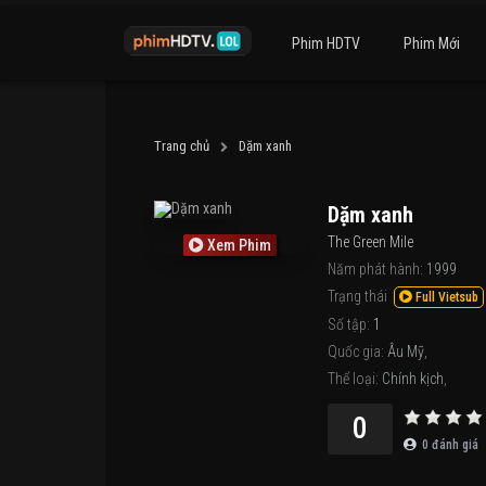
Phim HDTV
Phim Mới
Trang chủ
Dặm xanh
Dặm xanh
The Green Mile
Xem Phim
Năm phát hành:
1999
Trạng thái
Full Vietsub
Số tập:
1
Quốc gia:
Âu Mỹ
,
Thể loại:
Chính kịch
,
0
0
đánh giá