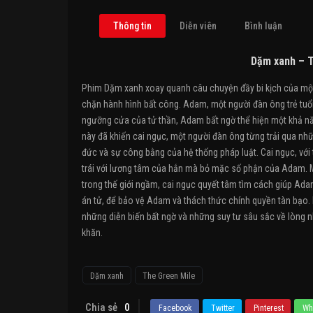
Thông tin
Diễn viên
Bình luận
Dặm xanh – T
Phim Dặm xanh xoay quanh câu chuyện đầy bi kịch của một 
chặn hành hình bất công. Adam, một người đàn ông trẻ tuổi b
ngưỡng cửa của tử thần, Adam bất ngờ thể hiện một khả năn
này đã khiến cai ngục, một người đàn ông từng trải qua n
đức và sự công bằng của hệ thống pháp luật. Cai ngục, với t
trái với lương tâm của hắn mà bỏ mặc số phận của Adam. M
trong thế giới ngầm, cai ngục quyết tâm tìm cách giúp Adam 
án tử, để bảo vệ Adam và thách thức chính quyền tàn bạo.
những diễn biến bất ngờ và những suy tư sâu sắc về lòng n
khăn.
Dặm xanh
The Green Mile
Chia sẻ
0
Facebook
Twitter
Pinterest
Wh