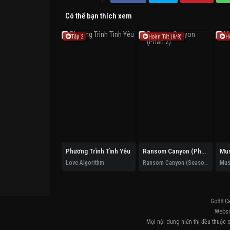
Có thể bạn thích xem
Tập 2
Hoàn Tất (8/8)
H
Phương Trình Tình Yêu
Ransom Canyon (Phần 2)
Mus
Love Algorithm
Ransom Canyon (Season 2)
Mus
Go88 C
Websit
Mọi nội dung hiển thị đều thuộc 