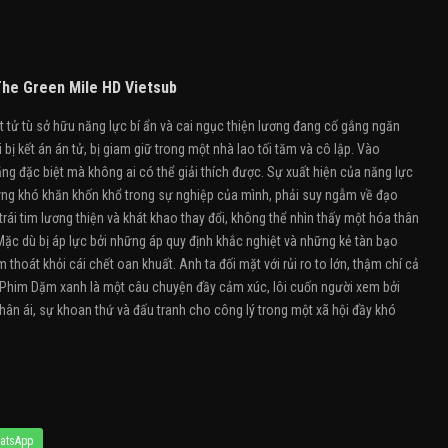
he Green Mile HD Vietsub
tử tù sở hữu năng lực bí ẩn và cai ngục thiện lương đang cố gắng ngăn
ị kết án án tử, bị giam giữ trong một nhà lao tối tăm và cô lập. Vào
g đặc biệt mà không ai có thể giải thích được. Sự xuất hiện của năng lực
hững khó khăn khốn khổ trong sự nghiệp của mình, phải suy ngẫm về đạo
rái tim lương thiện và khát khao thay đổi, không thể nhìn thấy một hóa thân
ặc dù bị áp lực bởi những áp quy định khắc nghiệt và những kẻ tàn bạo
thoát khỏi cái chết oan khuất. Anh ta đối mặt với rủi ro to lớn, thậm chí cả
 Phim Dặm xanh là một câu chuyện đầy cảm xúc, lôi cuốn người xem bởi
hân ái, sự khoan thứ và đấu tranh cho công lý trong một xã hội đầy khó
atsApp