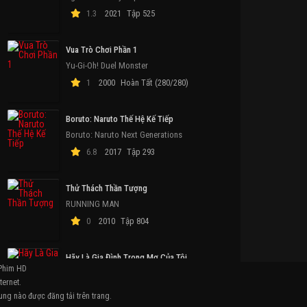
1.3
2021
Tập 525
ull
Vua Trò Chơi Phần 1
Full
Tập 4
T
Yu-Gi-Oh! Duel Monster
1
2000
Hoàn Tất (280/280)
Boruto: Naruto Thế Hệ Kế Tiếp
Boruto: Naruto Next Generations
6.8
2017
Tập 293
Thử Thách Thần Tượng
m Tin Vô Thực
Cái Chết của Robin Hood
Phi Vụ Chung Cư
Tạ
RUNNING MAN
 Truthers
The Death of Robin Hood
The Apartment Job
Go
0
2010
Tập 804
Hãy Là Gia Đình Trong Mơ Của Tôi
Phim HD
Be My Dream Family
ternet.
1
2021
Hoàn Tất (120/120)
ung nào được đăng tải trên trang.