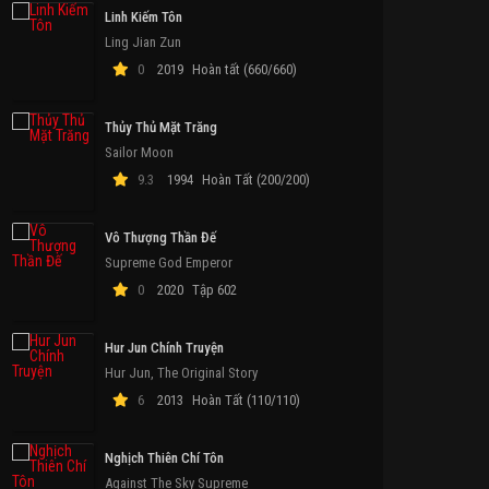
Linh Kiếm Tôn
Ling Jian Zun
0
2019
Hoàn tất (660/660)
Thủy Thủ Mặt Trăng
Sailor Moon
9.3
1994
Hoàn Tất (200/200)
Vô Thượng Thần Đế
Supreme God Emperor
0
2020
Tập 602
Hur Jun Chính Truyện
Hur Jun, The Original Story
6
2013
Hoàn Tất (110/110)
Nghịch Thiên Chí Tôn
Against The Sky Supreme