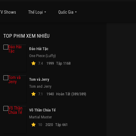
TV Shows
Thể Loại
Quốc Gia
TOP PHIM XEM NHIỀU
Đảo Hải Tặc
One Piece (Luffy)
7.4
1999
Tập 1168
Tom và Jerry
Tom and Jerry
7.1
1940
Hoàn Tất (389/389)
Võ Thần Chúa Tể
Martial Master
10
2020
Tập 661