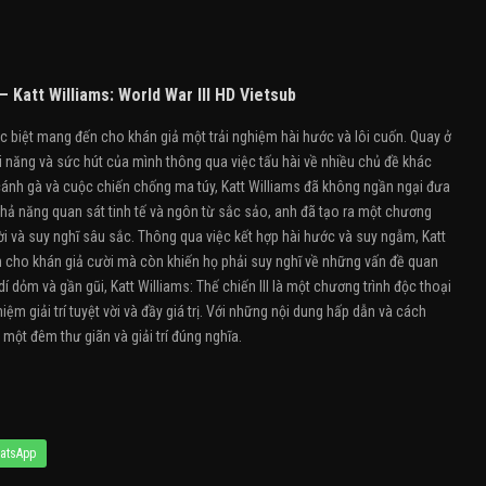
 – Katt Williams: World War III HD Vietsub
đặc biệt mang đến cho khán giả một trải nghiệm hài hước và lôi cuốn. Quay ở
ài năng và sức hút của mình thông qua việc tấu hài về nhiều chủ đề khác
 cánh gà và cuộc chiến chống ma túy, Katt Williams đã không ngần ngại đưa
hả năng quan sát tinh tế và ngôn từ sắc sảo, anh đã tạo ra một chương
 và suy nghĩ sâu sắc. Thông qua việc kết hợp hài hước và suy ngẫm, Katt
m cho khán giả cười mà còn khiến họ phải suy nghĩ về những vấn đề quan
í dỏm và gần gũi, Katt Williams: Thế chiến III là một chương trình độc thoại
m giải trí tuyệt vời và đầy giá trị. Với những nội dung hấp dẫn và cách
một đêm thư giãn và giải trí đúng nghĩa.
atsApp