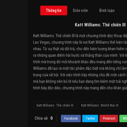
Thông tin
Diễn viên
Bình luận
Katt Williams: Thế chiến III
Katt Williams: Thế chiến III là một chương trình độc thoại 
Las Vegas, chương trình này là nơi Katt Williams thể hiện t
nhau. Từ sự thật và dối trá, cho đến hiện tượng khan hiếm
ra những quan điểm hài hước và thẳng thắn của mình. Với k
trình mà trong đó mỗi khoảnh khắc đều mang đến tiếng cười
Williams đã tạo ra một tác phẩm đặc biệt mà không chỉ là
trọng của xã hội. Với việc trình bày những chủ đề một cách d
mà bạn không nên bỏ lỡ nếu bạn đang tìm kiếm một trải nghiệ
trình bày độc đáo, chương trình này mang đến cho khán giả 
Katt Williams: Thế chiến III
Katt Williams: World War III
Chia sẻ
0
Facebook
Twitter
Pinterest
Wh