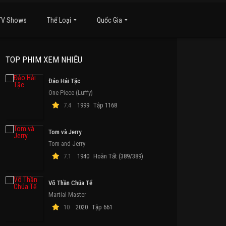
TV Shows
Thể Loại
Quốc Gia
TOP PHIM XEM NHIỀU
Đảo Hải Tặc
One Piece (Luffy)
7.4
1999
Tập 1168
Tom và Jerry
Tom and Jerry
7.1
1940
Hoàn Tất (389/389)
Võ Thần Chúa Tể
Martial Master
10
2020
Tập 661