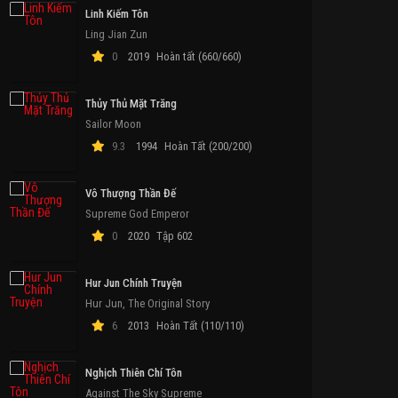
Linh Kiếm Tôn
Ling Jian Zun
0
2019
Hoàn tất (660/660)
Thủy Thủ Mặt Trăng
Sailor Moon
9.3
1994
Hoàn Tất (200/200)
Vô Thượng Thần Đế
Supreme God Emperor
0
2020
Tập 602
Hur Jun Chính Truyện
Hur Jun, The Original Story
6
2013
Hoàn Tất (110/110)
Nghịch Thiên Chí Tôn
Against The Sky Supreme