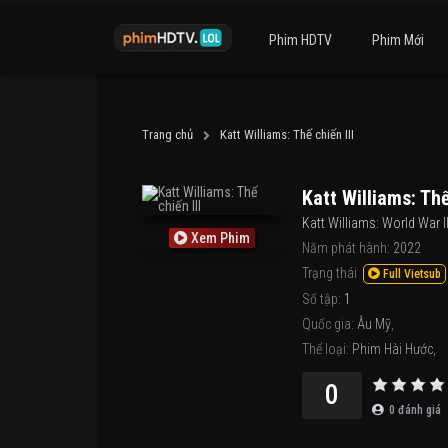
Phim HDTV
Phim Mới
Trang chủ
Katt Williams: Thế chiến III
Katt Williams: Thế
Katt Williams: World War II
Xem Phim
Năm phát hành:
2022
Trạng thái
Full Vietsub
Số tập:
1
Quốc gia:
Âu Mỹ
,
Thể loại:
Phim Hài Hước
,
0
0
đánh giá