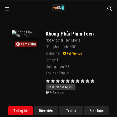
Không Phải Phim Teen
Not Another Teen Movie
Xem Phim
Năm phát hành:
2001
Trạng thái
Full Vietsub
Số tập:
1
Quốc gia:
Âu Mỹ
,
Thể loại:
Tâm Lý
,
Đánh giá của bạn:
0
0
đánh giá
Thông tin
Diễn viên
Trailer
Bình luận