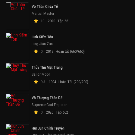
Võ Thần Chúa Tể
Martial Master
10
2020
Tập 661
Linh Kiếm Tôn
Ling Jian Zun
0
2019
Hoàn tất (660/660)
Thủy Thủ Mặt Trăng
Sailor Moon
9.3
1994
Hoàn Tất (200/200)
Vô Thượng Thần Đế
Supreme God Emperor
0
2020
Tập 602
Hur Jun Chính Truyện