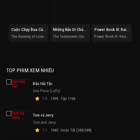
Cuộc Chạy Đua Của Tình Và Tiền
Những Bản Di Chúc (Phần 1)
Power Book III: Raising Kanan (Phần 5)
The Running of Love and Money
The Testaments (Season 1)
Power Book III: Raising Kanan (Season 5)
De
TOP PHIM XEM NHIỀU
Đảo Hải Tặc
One Piece (Luffy)
7.4
1999
Tập 1168
Tom và Jerry
Tom and Jerry
7.1
1940
Hoàn Tất (389/389)