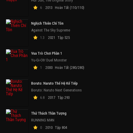
Hur Jun, The Original Story
6
2013
Hoàn Tất (110/110)
Nghịch Thiên Chí Tôn
Against The Sky Supreme
1.3
2021
Tập 525
Vua Trò Chơi Phần 1
Yu-Gi-Oh! Duel Monster
1
2000
Hoàn Tất (280/280)
Boruto: Naruto Thế Hệ Kế Tiếp
Boruto: Naruto Next Generations
6.8
2017
Tập 293
Thử Thách Thần Tượng
RUNNING MAN
0
2010
Tập 804