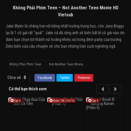
Không Phải Phim Teen – Not Another Teen Movie HD
Vietsub
Jake Wyler là chàng trai nổi tiếng nhất trường trung học, còn Jany Briggs
lại là 1 cô gái rất “quái”. Jake cá độ rằng anh sẽ biến bất kì cô gái nào do
đám bạn chọn trở thành nữ hoàng khiêu vũ trong đêm party của trường.
Diễn biến của câu chuyện sẽ cho bạn những trận cười nghiêng ngã.
Không Phải Phim Teen
Not Another Teen Movie
Chia sẻ
0
Facebook
Twitter
Pinterest
Có thể bạn thích xem
Tập 6
Hoàn Tất (10/10)
Tập 5