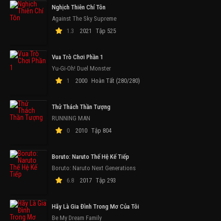
Nghịch Thiên Chí Tôn
Against The Sky Supreme
1.3
2021
Tập 525
Vua Trò Chơi Phần 1
Yu-Gi-Oh! Duel Monster
1
2000
Hoàn Tất (280/280)
Thử Thách Thần Tượng
RUNNING MAN
0
2010
Tập 804
Boruto: Naruto Thế Hệ Kế Tiếp
Boruto: Naruto Next Generations
6.8
2017
Tập 293
Hãy Là Gia Đình Trong Mơ Của Tôi
Be My Dream Family