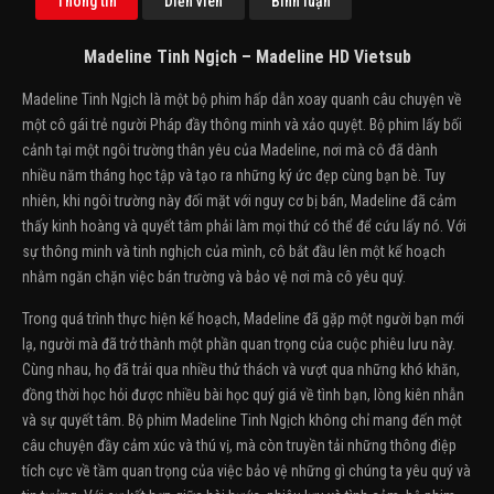
Thông tin
Diễn viên
Bình luận
Madeline Tinh Ngịch – Madeline HD Vietsub
Madeline Tinh Ngịch là một bộ phim hấp dẫn xoay quanh câu chuyện về
một cô gái trẻ người Pháp đầy thông minh và xảo quyệt. Bộ phim lấy bối
cảnh tại một ngôi trường thân yêu của Madeline, nơi mà cô đã dành
nhiều năm tháng học tập và tạo ra những ký ức đẹp cùng bạn bè. Tuy
nhiên, khi ngôi trường này đối mặt với nguy cơ bị bán, Madeline đã cảm
thấy kinh hoàng và quyết tâm phải làm mọi thứ có thể để cứu lấy nó. Với
sự thông minh và tinh nghịch của mình, cô bắt đầu lên một kế hoạch
nhằm ngăn chặn việc bán trường và bảo vệ nơi mà cô yêu quý.
Trong quá trình thực hiện kế hoạch, Madeline đã gặp một người bạn mới
lạ, người mà đã trở thành một phần quan trọng của cuộc phiêu lưu này.
Cùng nhau, họ đã trải qua nhiều thử thách và vượt qua những khó khăn,
đồng thời học hỏi được nhiều bài học quý giá về tình bạn, lòng kiên nhẫn
và sự quyết tâm. Bộ phim Madeline Tinh Ngịch không chỉ mang đến một
câu chuyện đầy cảm xúc và thú vị, mà còn truyền tải những thông điệp
tích cực về tầm quan trọng của việc bảo vệ những gì chúng ta yêu quý và