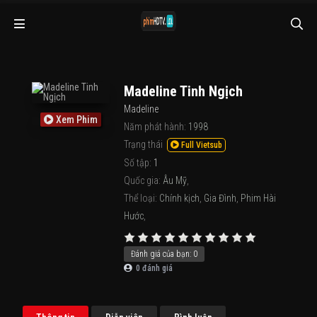
Madeline Tinh Ngịch
Madeline
Xem Phim
Năm phát hành:
1998
Trạng thái
Full Vietsub
Số tập:
1
Quốc gia:
Âu Mỹ
,
Thể loại:
Chính kịch
,
Gia Đình
,
Phim Hài
Hước
,
Đánh giá của bạn:
0
0
đánh giá