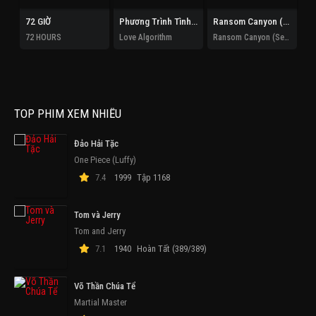
72 GIỜ
Phương Trình Tình Yêu
Ransom Canyon (Phần 2)
Mu
72 HOURS
Love Algorithm
Ransom Canyon (Season 2)
Mu
TOP PHIM XEM NHIỀU
Đảo Hải Tặc
One Piece (Luffy)
7.4
1999
Tập 1168
Tom và Jerry
Tom and Jerry
7.1
1940
Hoàn Tất (389/389)
Võ Thần Chúa Tể
Martial Master