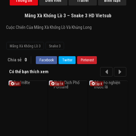
Thông tin
Diễn viên
Trailer
Bình luận
Mãng Xà Khổng Lồ 3 – Snake 3 HD Vietsub
Cuộc Chiến Của Mãng Xà Khổng Lồ Và Khủng Long
Mãng Xà Khổng Lồ 3
Snake 3
Chia sẻ
0
Facebook
Twitter
Pinterest
Có thể bạn thích xem
Full
Tập 14
Tập 4