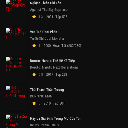
Nghịch Thiên Chí Tôn
Against The Sky Supreme
1.3
2021
Tập 525
Vua Trò Chơi Phần 1
Yu-Gi-Oh! Duel Monster
1
2000
Hoàn Tất (280/280)
Boruto: Naruto Thế Hệ Kế Tiếp
Boruto: Naruto Next Generations
6.8
2017
Tập 293
Thử Thách Thần Tượng
RUNNING MAN
0
2010
Tập 804
Hãy Là Gia Đình Trong Mơ Của Tôi
Be My Dream Family