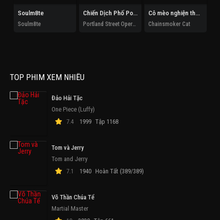
Soulm8te
Chiến Dịch Phố Portland
Cô mèo nghiện thuốc lá
Soulm8te
Portland Street Operation
Chainsmoker Cat
TOP PHIM XEM NHIỀU
Đảo Hải Tặc
One Piece (Luffy)
7.4
1999
Tập 1168
Tom và Jerry
Tom and Jerry
7.1
1940
Hoàn Tất (389/389)
Võ Thần Chúa Tể
Martial Master