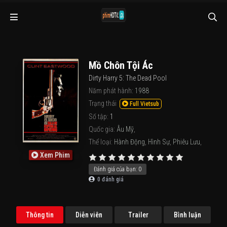
Mồ Chôn Tội Ác
Dirty Harry 5: The Dead Pool
Năm phát hành:
1988
Trạng thái
Full Vietsub
Số tập:
1
Quốc gia:
Âu Mỹ
,
Thể loại:
Hành Động
,
Hình Sự
,
Phiêu Lưu
,
Xem Phim
Đánh giá của bạn:
0
0
đánh giá
Thông tin
Diễn viên
Trailer
Bình luận