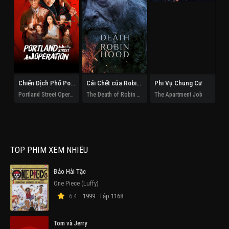
Chiến Dịch Phố Portland
Cái Chết của Robin Hood
Phi Vụ Chung Cư
Portland Street Operation
The Death of Robin Hood
The Apartment Job
TOP PHIM XEM NHIỀU
Đảo Hải Tặc
One Piece (Luffy)
6.4
1999
Tập 1168
Tom và Jerry