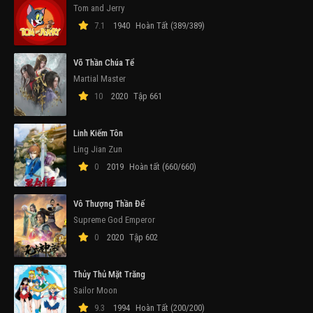
Tom and Jerry
7.1
1940
Hoàn Tất (389/389)
Võ Thần Chúa Tể
Martial Master
10
2020
Tập 661
Linh Kiếm Tôn
Ling Jian Zun
0
2019
Hoàn tất (660/660)
Vô Thượng Thần Đế
Supreme God Emperor
0
2020
Tập 602
Thủy Thủ Mặt Trăng
Sailor Moon
9.3
1994
Hoàn Tất (200/200)