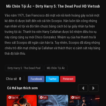
Mồ Chôn Tội Ác – Dirty Harry 5: The Dead Pool HD Vietsub
Vào năm 1971, San Francisco đối mặt với nỗi kinh hoàng gây ra bởi một
kẻ điên rồ được biết đến với cái tên Scorpio. Hắn luôn tấn công những
nạn nhân vô tội và đòi tiền chuộc bằng cách bỏ lại giấy nhắn tại hiện
trường tội ác. Thanh tra viên Harry Callahan được bổ nhiệm điều tra vụ
này cùng cộng sự mới Chico Gonzalez. Nhiệm vụ của hai thanh tra là
theo sát Scorpio để ngăn cản hắn ta. Tuy nhiên, Scorpio đã dùng những
chiêu trò đốn mạt chống lại Callahan và thách thức vị cảnh sát này bằng
thái độ bẩn thỉu.
Dirty Harry 5: The Dead Pool
Mồ Chôn Tội Ác
Chia sẻ
0
Facebook
Twitter
Pinterest
Có thể bạn thích xem
Tập 14
Full
Tập 4