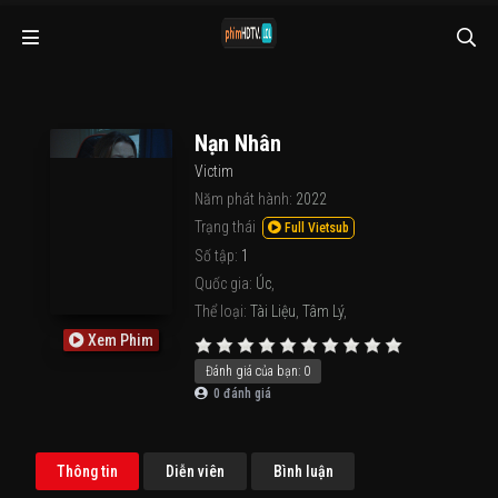
Nạn Nhân
Victim
Năm phát hành:
2022
Trạng thái
Full Vietsub
Số tập:
1
Quốc gia:
Úc
,
Thể loại:
Tài Liệu
,
Tâm Lý
,
Xem Phim
Đánh giá của bạn:
0
0
đánh giá
Thông tin
Diễn viên
Bình luận