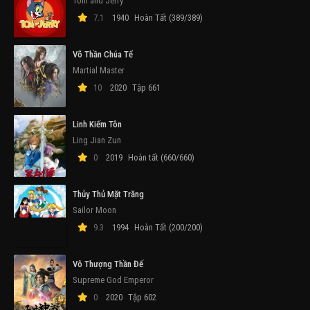
Tom and Jerry
7.1
1940
Hoàn Tất (389/389)
Võ Thần Chúa Tể
Martial Master
10
2020
Tập 661
Linh Kiếm Tôn
Ling Jian Zun
0
2019
Hoàn tất (660/660)
Thủy Thủ Mặt Trăng
Sailor Moon
9.3
1994
Hoàn Tất (200/200)
Vô Thượng Thần Đế
Supreme God Emperor
0
2020
Tập 602