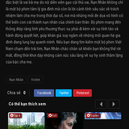
đặc biệt là vai bà mẹ do nữ diễn viên gạo cội thủ vai, Nạn Nhân không chỉ
là một bộ phim tâm lý gia đình mà còn là lời cảnh tỉnh sâu sắc về trách
nhiệm làm cha mẹ trong thời đại số, nơi mà những mối đe dọa vô hình có
thể biến con cái thành nạn nhân của chính bản thân. Bộ phim mang đến
thông điệp rằng tình yêu thương thực sự phải đi kèm với sự tỉnh táo và
hành động quyết liệt, giúp khán giả suy ngẫm về những mối quan hệ gia
đình đang lung lay quanh mình. Nếu bạn đang tìm kiếm một bộ phim Việt
Nam chạm đến trái tim, Nạn Nhân chắc chắn sẽ khiến bạn không thể rời
mắt, đồng thời khơi dậy những cảm xúc sâu lắng về sự hy sinh thầm lặng
của bậc cha mẹ.
Nạn Nhân
Victim
Chia sẻ
0
Facebook
Twitter
Pinterest
Có thể bạn thích xem
Tập 6
Full
Trailer