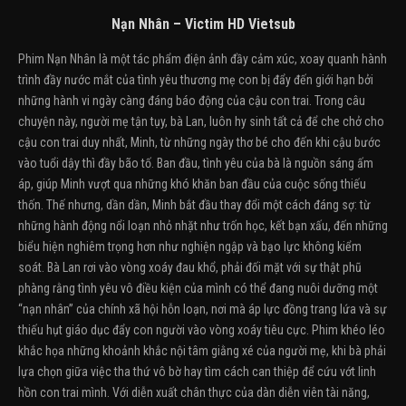
Nạn Nhân – Victim HD Vietsub
Phim Nạn Nhân là một tác phẩm điện ảnh đầy cảm xúc, xoay quanh hành
trình đầy nước mắt của tình yêu thương mẹ con bị đẩy đến giới hạn bởi
những hành vi ngày càng đáng báo động của cậu con trai. Trong câu
chuyện này, người mẹ tận tụy, bà Lan, luôn hy sinh tất cả để che chở cho
cậu con trai duy nhất, Minh, từ những ngày thơ bé cho đến khi cậu bước
vào tuổi dậy thì đầy bão tố. Ban đầu, tình yêu của bà là nguồn sáng ấm
áp, giúp Minh vượt qua những khó khăn ban đầu của cuộc sống thiếu
thốn. Thế nhưng, dần dần, Minh bắt đầu thay đổi một cách đáng sợ: từ
những hành động nổi loạn nhỏ nhặt như trốn học, kết bạn xấu, đến những
biểu hiện nghiêm trọng hơn như nghiện ngập và bạo lực không kiểm
soát. Bà Lan rơi vào vòng xoáy đau khổ, phải đối mặt với sự thật phũ
phàng rằng tình yêu vô điều kiện của mình có thể đang nuôi dưỡng một
“nạn nhân” của chính xã hội hỗn loạn, nơi mà áp lực đồng trang lứa và sự
thiếu hụt giáo dục đẩy con người vào vòng xoáy tiêu cực. Phim khéo léo
khắc họa những khoảnh khắc nội tâm giằng xé của người mẹ, khi bà phải
lựa chọn giữa việc tha thứ vô bờ hay tìm cách can thiệp để cứu vớt linh
hồn con trai mình. Với diễn xuất chân thực của dàn diễn viên tài năng,