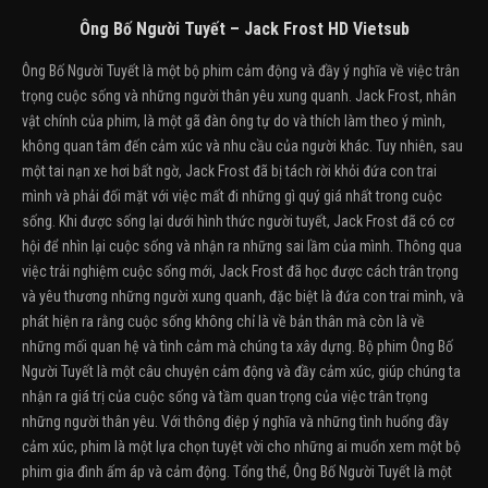
Ông Bố Người Tuyết – Jack Frost HD Vietsub
Ông Bố Người Tuyết là một bộ phim cảm động và đầy ý nghĩa về việc trân
trọng cuộc sống và những người thân yêu xung quanh. Jack Frost, nhân
vật chính của phim, là một gã đàn ông tự do và thích làm theo ý mình,
không quan tâm đến cảm xúc và nhu cầu của người khác. Tuy nhiên, sau
một tai nạn xe hơi bất ngờ, Jack Frost đã bị tách rời khỏi đứa con trai
mình và phải đối mặt với việc mất đi những gì quý giá nhất trong cuộc
sống. Khi được sống lại dưới hình thức người tuyết, Jack Frost đã có cơ
hội để nhìn lại cuộc sống và nhận ra những sai lầm của mình. Thông qua
việc trải nghiệm cuộc sống mới, Jack Frost đã học được cách trân trọng
và yêu thương những người xung quanh, đặc biệt là đứa con trai mình, và
phát hiện ra rằng cuộc sống không chỉ là về bản thân mà còn là về
những mối quan hệ và tình cảm mà chúng ta xây dựng. Bộ phim Ông Bố
Người Tuyết là một câu chuyện cảm động và đầy cảm xúc, giúp chúng ta
nhận ra giá trị của cuộc sống và tầm quan trọng của việc trân trọng
những người thân yêu. Với thông điệp ý nghĩa và những tình huống đầy
cảm xúc, phim là một lựa chọn tuyệt vời cho những ai muốn xem một bộ
phim gia đình ấm áp và cảm động. Tổng thể, Ông Bố Người Tuyết là một