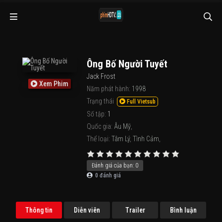
Ông Bố Người Tuyết
Jack Frost
Xem Phim
Năm phát hành:
1998
Trạng thái
Full Vietsub
Số tập:
1
Quốc gia:
Âu Mỹ
,
Thể loại:
Tâm Lý
,
Tình Cảm
,
Đánh giá của bạn:
0
0
đánh giá
Thông tin
Diễn viên
Trailer
Bình luận