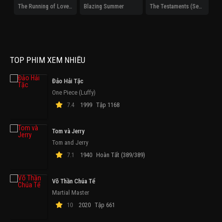
The Running of Love and Money
Blazing Summer
The Testaments (Season 1)
TOP PHIM XEM NHIỀU
Đảo Hải Tặc
One Piece (Luffy)
7.4
1999
Tập 1168
Tom và Jerry
Tom and Jerry
7.1
1940
Hoàn Tất (389/389)
Võ Thần Chúa Tể
Martial Master
10
2020
Tập 661