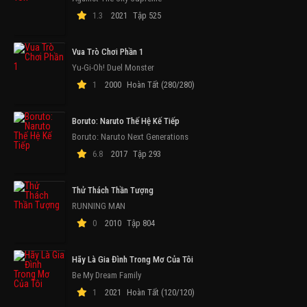
1.3
2021
Tập 525
Vua Trò Chơi Phần 1
Yu-Gi-Oh! Duel Monster
1
2000
Hoàn Tất (280/280)
Boruto: Naruto Thế Hệ Kế Tiếp
Boruto: Naruto Next Generations
6.8
2017
Tập 293
Thử Thách Thần Tượng
RUNNING MAN
0
2010
Tập 804
Hãy Là Gia Đình Trong Mơ Của Tôi
Be My Dream Family
1
2021
Hoàn Tất (120/120)