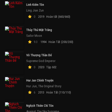
Linh Kiếm Tôn
Ling Jian Zun
0
2019
Hoàn tất (660/660)
Thủy Thủ Mặt Trăng
Sailor Moon
9.3
1994
Hoàn Tất (200/200)
Vô Thượng Thần Đế
Supreme God Emperor
0
2020
Tập 602
Hur Jun Chính Truyện
Hur Jun, The Original Story
6
2013
Hoàn Tất (110/110)
Nghịch Thiên Chí Tôn
Against The Sky Supreme