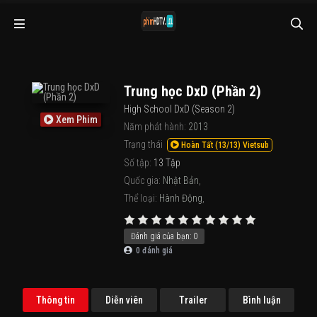
Trung học DxD (Phần 2)
High School DxD (Season 2)
Xem Phim
Năm phát hành:
2013
Trạng thái
Hoàn Tất (13/13) Vietsub
Số tập:
13 Tập
Quốc gia:
Nhật Bản
,
Thể loại:
Hành Động
,
Đánh giá của bạn:
0
0
đánh giá
Thông tin
Diễn viên
Trailer
Bình luận