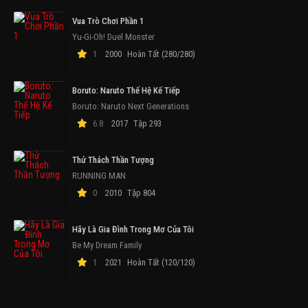
Vua Trò Chơi Phần 1
Yu-Gi-Oh! Duel Monster
1
2000
Hoàn Tất (280/280)
Boruto: Naruto Thế Hệ Kế Tiếp
Boruto: Naruto Next Generations
6.8
2017
Tập 293
Thử Thách Thần Tượng
RUNNING MAN
0
2010
Tập 804
Hãy Là Gia Đình Trong Mơ Của Tôi
Be My Dream Family
1
2021
Hoàn Tất (120/120)