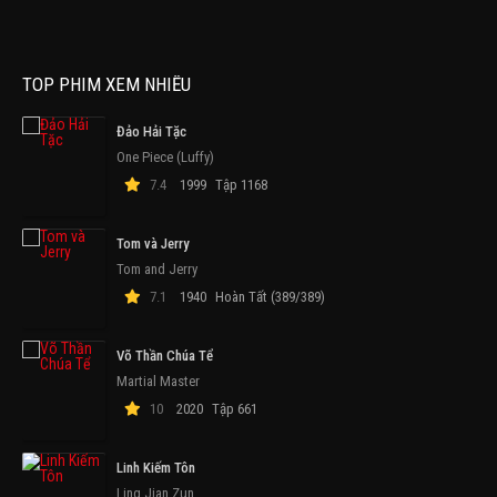
TOP PHIM XEM NHIỀU
Đảo Hải Tặc
One Piece (Luffy)
7.4
1999
Tập 1168
Tom và Jerry
Tom and Jerry
7.1
1940
Hoàn Tất (389/389)
Võ Thần Chúa Tể
Martial Master
10
2020
Tập 661
Linh Kiếm Tôn
Ling Jian Zun