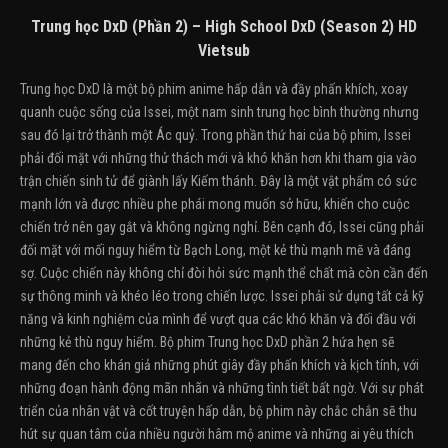
Trung học DxD (Phần 2) – High School DxD (Season 2) HD
Vietsub
Trung học DxD là một bộ phim anime hấp dẫn và đầy phấn khích, xoay
quanh cuộc sống của Issei, một nam sinh trung học bình thường nhưng
sau đó lại trở thành một Ác quỷ. Trong phần thứ hai của bộ phim, Issei
phải đối mặt với những thử thách mới và khó khăn hơn khi tham gia vào
trận chiến sinh tử để giành lấy Kiếm thánh. Đây là một vật phẩm có sức
mạnh lớn và được nhiều phe phái mong muốn sở hữu, khiến cho cuộc
chiến trở nên gay gắt và không ngừng nghỉ. Bên cạnh đó, Issei cũng phải
đối mặt với mối nguy hiểm từ Bạch Long, một kẻ thù mạnh mẽ và đáng
sợ. Cuộc chiến này không chỉ đòi hỏi sức mạnh thể chất mà còn cần đến
sự thông minh và khéo léo trong chiến lược. Issei phải sử dụng tất cả kỹ
năng và kinh nghiệm của mình để vượt qua các khó khăn và đối đầu với
những kẻ thù nguy hiểm. Bộ phim Trung học DxD phần 2 hứa hẹn sẽ
mang đến cho khán giả những phút giây đầy phấn khích và kịch tính, với
những đoạn hành động mãn nhãn và những tình tiết bất ngờ. Với sự phát
triển của nhân vật và cốt truyện hấp dẫn, bộ phim này chắc chắn sẽ thu
hút sự quan tâm của nhiều người hâm mộ anime và những ai yêu thích