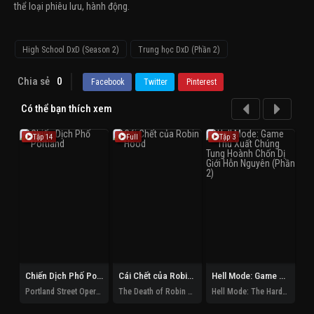
thể loại phiêu lưu, hành động.
High School DxD (Season 2)
Trung học DxD (Phần 2)
Chia sẻ
0
Facebook
Twitter
Pinterest
Có thể bạn thích xem
Tập 14
Full
Tập 3
Chiến Dịch Phố Portland
Cái Chết của Robin Hood
Hell Mode: Game Thủ Xuất Chúng Tung Hoành Chốn Dị Giới Hỗn Nguyên (Phần 2)
Cl
Portland Street Operation
The Death of Robin Hood
Hell Mode: The Hardcore Gamer Dominates In Another World With Garbage Balancing (Season 2)
Cl