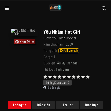
Yêu Nhầm Hot Girl
I Love You, Beth Cooper
Xem Phim
Năm phát hành:
2009
Trạng thái
Full Vietsub
Số tập:
1
Quốc gia:
Âu Mỹ
,
Canada
,
Thể loại:
Tình Cảm
,
Đánh giá của bạn:
0
0
đánh giá
Thông tin
Diễn viên
Trailer
Bình luận