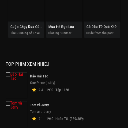
Cuộc Chạy Đua Của Tình Và Tiền
Mùa Hè Rực Lửa
Cô Dâu Từ Quá Khứ
The Running of Love and Money
Blazing Summer
Bride from the past
TOP PHIM XEM NHIỀU
Đảo Hải Tặc
One Piece (Luffy)
7.4
1999
Tập 1168
Tom và Jerry
Tom and Jerry
7.1
1940
Hoàn Tất (389/389)