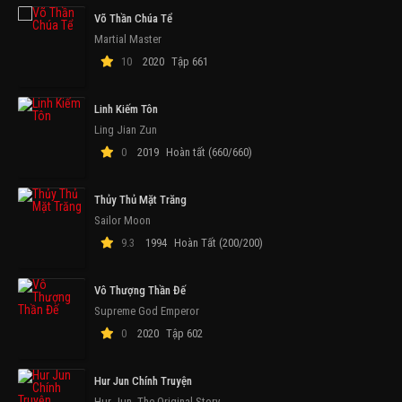
Võ Thần Chúa Tể
Martial Master
10
2020
Tập 661
Linh Kiếm Tôn
Ling Jian Zun
0
2019
Hoàn tất (660/660)
Thủy Thủ Mặt Trăng
Sailor Moon
9.3
1994
Hoàn Tất (200/200)
Vô Thượng Thần Đế
Supreme God Emperor
0
2020
Tập 602
Hur Jun Chính Truyện
Hur Jun, The Original Story