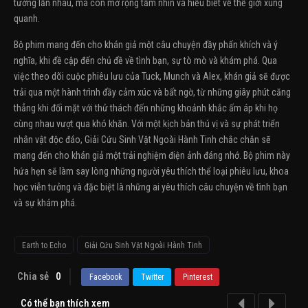
tưởng lẫn nhau, mà còn mở rộng tầm nhìn và hiểu biết về thế giới xung
quanh.
Bộ phim mang đến cho khán giả một câu chuyện đầy phấn khích và ý
nghĩa, khi đề cập đến chủ đề về tình bạn, sự tò mò và khám phá. Qua
việc theo dõi cuộc phiêu lưu của Tuck, Munch và Alex, khán giả sẽ được
trải qua một hành trình đầy cảm xúc và bất ngờ, từ những giây phút căng
thẳng khi đối mặt với thử thách đến những khoảnh khắc ấm áp khi họ
cùng nhau vượt qua khó khăn. Với một kịch bản thú vị và sự phát triển
nhân vật độc đáo, Giải Cứu Sinh Vật Ngoài Hành Tinh chắc chắn sẽ
mang đến cho khán giả một trải nghiệm điện ảnh đáng nhớ. Bộ phim này
hứa hẹn sẽ làm say lòng những người yêu thích thể loại phiêu lưu, khoa
học viễn tưởng và đặc biệt là những ai yêu thích câu chuyện về tình bạn
và sự khám phá.
Earth to Echo
Giải Cứu Sinh Vật Ngoài Hành Tinh
Chia sẻ
0
Facebook
Twitter
Pinterest
Có thể bạn thích xem