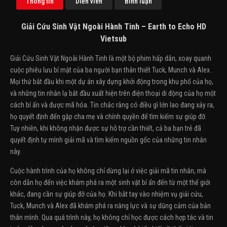
Thông tin
Diễn viên
Bình luận
Giải Cứu Sinh Vật Ngoài Hành Tinh – Earth to Echo HD
Vietsub
Giải Cứu Sinh Vật Ngoài Hành Tinh là một bộ phim hấp dẫn, xoay quanh
cuộc phiêu lưu bí mật của ba người bạn thân thiết Tuck, Munch và Alex.
Mọi thứ bắt đầu khi một dự án xây dựng khởi động trong khu phố của họ,
và những tin nhắn lạ bắt đầu xuất hiện trên điện thoại di động của họ một
cách bí ẩn và được mã hóa. Tin chắc rằng có điều gì lớn lao đang xảy ra,
họ quyết định đến gặp cha mẹ và chính quyền để tìm kiếm sự giúp đỡ.
Tuy nhiên, khi không nhận được sự hỗ trợ cần thiết, cả ba bạn trẻ đã
quyết định tự mình giải mã và tìm kiếm nguồn gốc của những tin nhắn
này.
Cuộc hành trình của họ không chỉ dừng lại ở việc giải mã tin nhắn, mà
còn dẫn họ đến việc khám phá ra một sinh vật bí ẩn đến từ một thế giới
khác, đang cần sự giúp đỡ của họ. Khi bắt tay vào nhiệm vụ giải cứu,
Tuck, Munch và Alex đã khám phá ra năng lực và sự dũng cảm của bản
thân mình. Qua quá trình này, họ không chỉ học được cách hợp tác và tin