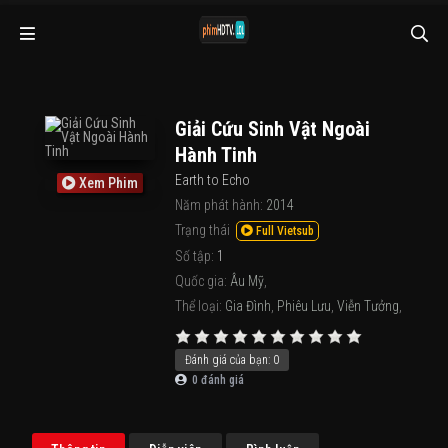
Giải Cứu Sinh Vật Ngoài
Hành Tinh
Earth to Echo
Xem Phim
Năm phát hành:
2014
Trạng thái
Full Vietsub
Số tập:
1
Quốc gia:
Âu Mỹ
,
Thể loại:
Gia Đình
,
Phiêu Lưu
,
Viễn Tưởng
,
Đánh giá của bạn:
0
0
đánh giá