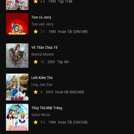
6.4
1999
Tập 1168
Tom và Jerry
Tom and Jerry
7.1
1940
Hoàn Tất (389/389)
Võ Thần Chúa Tể
Martial Master
10
2020
Tập 661
Linh Kiếm Tôn
Ling Jian Zun
0
2019
Hoàn tất (660/660)
Thủy Thủ Mặt Trăng
Sailor Moon
9.3
1994
Hoàn Tất (200/200)