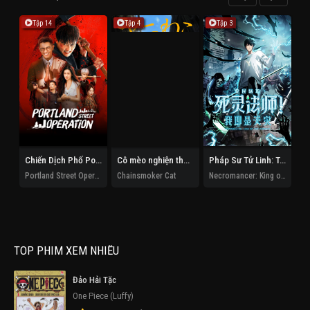
Tập 14
Tập 4
Tập 3
Chiến Dịch Phố Portland
Cô mèo nghiện thuốc lá
Pháp Sư Tử Linh: Ta Chính Là Thiên Tai
Portland Street Operation
Chainsmoker Cat
Necromancer: King of the Scourge
TOP PHIM XEM NHIỀU
Đảo Hải Tặc
One Piece (Luffy)