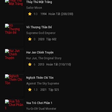
Thủy Thủ Mặt Trăng
Sailor Moon
9.3
1994
Hoàn Tất (200/200)
Vô Thượng Thần Đế
Supreme God Emperor
0
2020
Tập 602
Hur Jun Chính Truyện
Hur Jun, The Original Story
6
2013
Hoàn Tất (110/110)
Nghịch Thiên Chí Tôn
Against The Sky Supreme
1.3
2021
Tập 525
Vua Trò Chơi Phần 1
Yu-Gi-Oh! Duel Monster