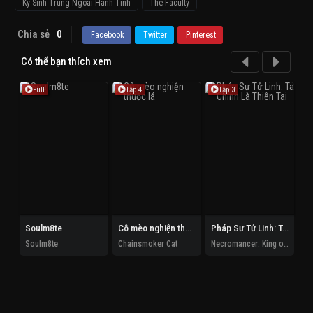
Ký Sinh Trùng Ngoài Hành Tinh
The Faculty
Chia sẻ
0
Facebook
Twitter
Pinterest
Có thể bạn thích xem
Full
Tập 4
Tập 3
Soulm8te
Cô mèo nghiện thuốc lá
Pháp Sư Tử Linh: Ta Chính Là Thiên Tai
Soulm8te
Chainsmoker Cat
Necromancer: King of the Scourge