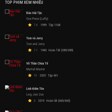
TOP PHIM XEM NHIỀU
Đảo Hải Tặc
One Piece (Luffy)
7.4
1999
Tập 1168
Tom và Jerry
Tom and Jerry
7.1
1940
Hoàn Tất (389/389)
Võ Thần Chúa Tể
Martial Master
10
2020
Tập 661
Linh Kiếm Tôn
Ling Jian Zun
0
2019
Hoàn tất (660/660)