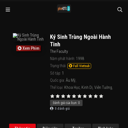
Ký Sinh Trùng Ngoài Hành
Tinh
Xem Phim
The Faculty
Năm phát hành:
1998
Trạng thái
Full Vietsub
Số tập:
1
Quốc gia:
Âu Mỹ
,
Thể loại:
Khoa Học
,
Kinh Dị
,
Viễn Tưởng
,
Đánh giá của bạn:
0
0
đánh giá