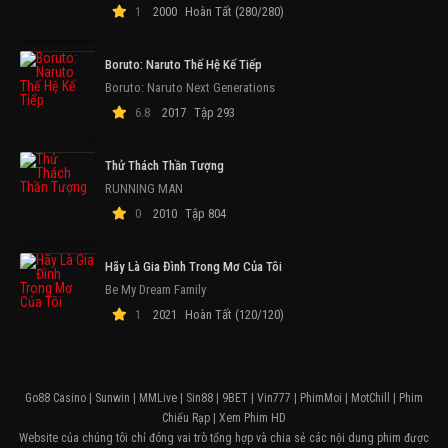
1
2000
Hoàn Tất (280/280)
Boruto: Naruto Thế Hệ Kế Tiếp
Boruto: Naruto Next Generations
6.8
2017
Tập 293
Thử Thách Thần Tượng
RUNNING MAN
0
2010
Tập 804
Hãy Là Gia Đình Trong Mơ Của Tôi
Be My Dream Family
1
2021
Hoàn Tất (120/120)
Go88 Casino
|
Sunwin
|
MMLive
|
Sin88
|
9BET
|
Vin777
|
PhimMoi
|
MotChill
|
Phim
Chiếu Rạp
|
Xem Phim HD
Website của chúng tôi chỉ đóng vai trò tổng hợp và chia sẻ các nội dung phim được