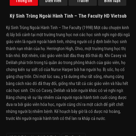
Thông tin
Diễn viên
Trailer
Bình luận
Ký Sinh Trùng Ngoài Hành Tinh – The Faculty HD Vietsub
Ký Sinh Trùng Ngoài Hành Tinh – The Faculty (1998):Một câu chuyện kinh
dị lấy bối cảnh tại một trường trung học nơi các học sinh nghi ngờ đội ngũ
giáo viên là người ngoài hành tinh, những người có ý định biến học sinh
thành nạn nhân của họ. Herrington High, Ohio, một trường trung học thị
trấn nhỏ. Đột nhiên, các giáo viên bắt đầu thay đổi thái độ. Khi Casey và
Delilah phải trốn trong tủ quần áo trong phòng khách của giáo viên, họ
chứng kiến sự siết cổ của Nurse Harper bởi hai người họ. Bị sốc, họ cố
gắng chạy trốn. Chỉ một lúc sau, y tá dường như rất sống, nhưng cũng
bằng cách nào đó đã thay đổi, giống như tất cả các giáo viên và hầu hết
các học sinh. Chỉ có Casey, Delilah và bốn người khác có vẻ nghi ngờ.
Bằng chứng về sự lây nhiễm của người ngoài hành tinh cuối cùng được
đưa ra bởi giáo viên hóa học, người cũng chỉ ra một cách để giết chết
những người bị nhiễm bệnh. Kế hoạch bây giờ là có được nữ hoàng,
trước khi người ngoài hành tinh có thể lan ra khắp cả nước.