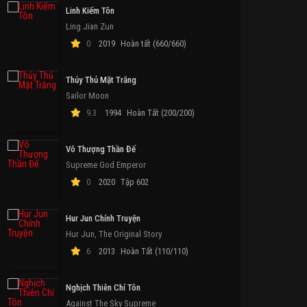
Linh Kiếm Tôn
Ling Jian Zun
0
2019
Hoàn tất (660/660)
Thủy Thủ Mặt Trăng
Sailor Moon
9.3
1994
Hoàn Tất (200/200)
Vô Thượng Thần Đế
Supreme God Emperor
0
2020
Tập 602
Hur Jun Chính Truyện
Hur Jun, The Original Story
ập 3
Tập 6
Tập 2
T
6
2013
Hoàn Tất (110/110)
Nghịch Thiên Chí Tôn
Against The Sky Supreme