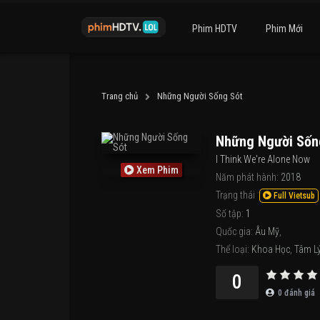
Phim HDTV
Phim Mới
Trang chủ
Những Người Sống Sót
Những Người Sốn
I Think We're Alone Now
Xem Phim
Năm phát hành:
2018
Trạng thái
Full Vietsub
Số tập:
1
Quốc gia:
Âu Mỹ
,
Thể loại:
Khoa Học
,
Tâm L
0
0
đánh giá