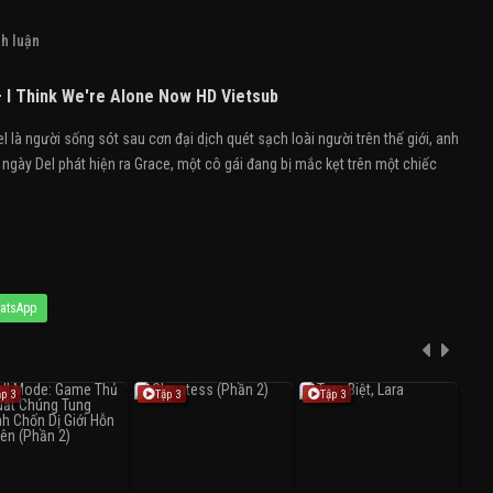
h luận
 I Think We're Alone Now HD Vietsub
là người sống sót sau cơn đại dịch quét sạch loài người trên thế giới, anh
ngày Del phát hiện ra Grace, một cô gái đang bị mắc kẹt trên một chiếc
atsApp
ập 3
Tập 3
Tập 3
T