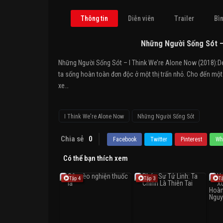
Thông tin
Diễn viên
Trailer
Bìn
Những Người Sống Sót –
Những Người Sống Sót – I Think We’re Alone Now (2018):Del 
ta sống hoàn toàn đơn độc ở một thị trấn nhỏ. Cho đến một 
xe…
I Think We're Alone Now
Những Người Sống Sót
Chia sẻ
0
Facebook
Twitter
Pinterest
Wh
Có thể bạn thích xem
Tập 4
Tập 3
T