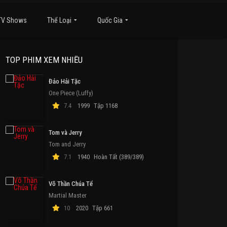
TV Shows
Thể Loại
Quốc Gia
TOP PHIM XEM NHIỀU
Đảo Hải Tặc
One Piece (Luffy)
7.4
1999
Tập 1168
Tom và Jerry
Tom and Jerry
7.1
1940
Hoàn Tất (389/389)
Võ Thần Chúa Tể
Martial Master
10
2020
Tập 661