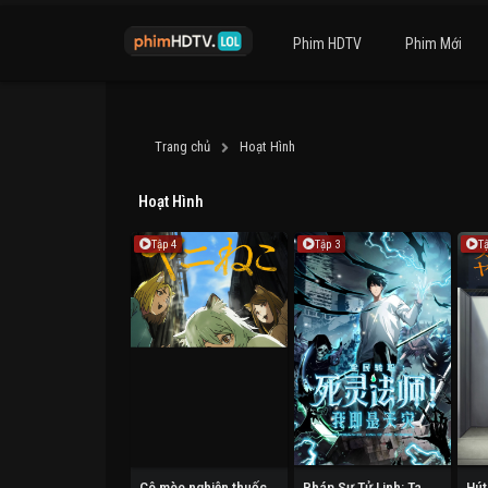
Phim HDTV
Phim Mới
Trang chủ
Hoạt Hình
Hoạt Hình
Tập 4
Tập 3
T
Cô mèo nghiện thuốc lá
Pháp Sư Tử Linh: Ta Chính Là Thiên Tai