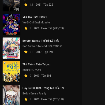
1.3
2021
Tập 525
Vua Trò Chơi Phần 1
Yu-Gi-Oh! Duel Monster
1
2000
Hoàn Tất (280/280)
Boruto: Naruto Thế Hệ Kế Tiếp
Boruto: Naruto Next Generations
6.8
2017
Tập 293
Thử Thách Thần Tượng
RUNNING MAN
0
2010
Tập 804
Hãy Là Gia Đình Trong Mơ Của Tôi
Be My Dream Family
1
2021
Hoàn Tất (120/120)