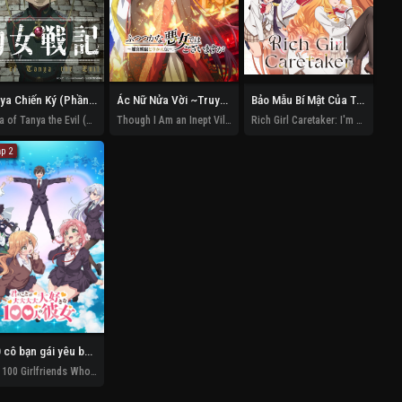
Tanya Chiến Ký (Phần 2)
Ác Nữ Nửa Vời ~Truyền Kì Hoán Hồn Đổi Xác~
Bảo Mẫu Bí Mật Của Tiểu Thư
Saga of Tanya the Evil (Season 2)
Though I Am an Inept Villainess
Rich Girl Caretaker: I'm Secretly the Caregiver of the Most Popular Girl in This Rich Kid School
ập 2
100 cô bạn gái yêu bạn rất rất rất rất rất nhiều (Phần 3)
The 100 Girlfriends Who Really, Really, Really, Really, REALLY Love You (Season 3)