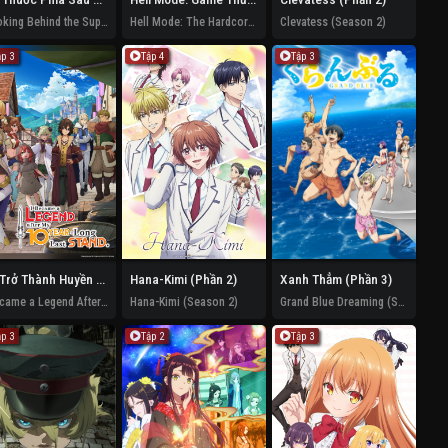
Smoking Behind the Supermarket with You
Hell Mode: The Hardcore Gamer Dominates In Another World With Garbage Balancing (Season 2)
Clevatess (Season 2)
ập 3
Tập 4
Tập 3
Tôi Trở Thành Huyền Thoại Sau Trận Chiến Cuối Cùng Kéo Dài 10 Năm
Hana-Kimi (Phần 2)
Xanh Thẳm (Phần 3)
I Became a Legend After My 10 Year-Long Last Stand
Hana-Kimi (Season 2)
Grand Blue Dreaming (Season 3)
ập 3
Tập 2
Tập 3