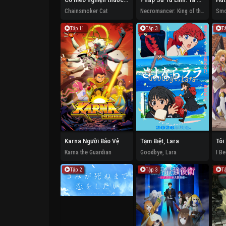
Chainsmoker Cat
Necromancer: King of the Scourge
Tập 11
Tập 3
T
Karna Người Bảo Vệ
Tạm Biệt, Lara
Karna the Guardian
Goodbye, Lara
Tập 2
Tập 3
T