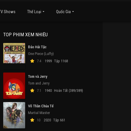
TV Shows
Thể Loại
Quốc Gia
TOP PHIM XEM NHIỀU
Đảo Hải Tặc
One Piece (Luffy)
7.4
1999
Tập 1168
Tom và Jerry
Tom and Jerry
7.1
1940
Hoàn Tất (389/389)
Võ Thần Chúa Tể
Martial Master
10
2020
Tập 661