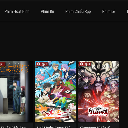
Phim Hoạt Hình
Phim Bộ
Phim Chiếu Rạp
Phim Lẻ
ập 3
Tập 3
Tập 3
Hút Thuốc Phía Sau Siêu Thị Cùng Em
Hell Mode: Game Thủ Xuất Chúng Tung Hoành Chốn Dị Giới Hỗn Nguyên (Phần 2)
Clevatess (Phần 2)