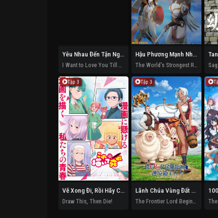
Yêu Nhau Đến Tận Ngày Cậu Biến Mất
Hậu Phương Mạnh Nhất Thế Giới – Nhà Khai Phá Tân Binh Của Vương Quốc Mê Cung
I Want to Love You Till Your Dying Day
The World's Strongest Rearguard
Tập 3
Tập 3
T
Vẽ Xong Đi, Rồi Hãy Chết!
Lãnh Chúa Vùng Đất Không Cư Dân
Draw This, Then Die!
The Frontier Lord Begins with Zero Subjects