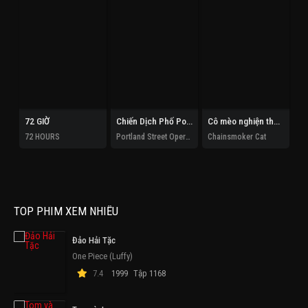
72 GIỜ
Chiến Dịch Phố Portland
Cô mèo nghiện thuốc lá
72 HOURS
Portland Street Operation
Chainsmoker Cat
TOP PHIM XEM NHIỀU
Đảo Hải Tặc
One Piece (Luffy)
7.4
1999
Tập 1168