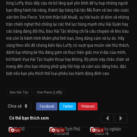
lòng Luffy, thúc đẩy cậu rời bỏ làng quê yên bình để tụ họp những người
bạn đồng hành tài năng, thành lập băng hải tặc Mũ Rơm và lao vào cuộc
săn tìm One Piece. Với tinh thần bất khuất, sự hài hước dí dỏm và những
trận chiến nghẹt thở chống lại các thế lực hùng mạnh như Hải Quân hay
các băng đảng đối thủ, Đảo Hải Tặc không chỉ là câu chuyện về kho báu
mà còn là hành trình khám phá tình bạn, lòng dũng cảm và tự do. Hãy
cùng theo dõi để chứng kiến liệu Luffy có vượt qua muôn vàn thử thách,
đánh bại những kẻ thù đáng gờm và thực hiện giấc mơ vĩ đại của mình,
trở thành Vua Hải Tặc huyền thoại hay không. Bộ phim này chắc chắn sẽ
mang đến cho bạn những phút giây hồi hộp và cảm xúc dâng trào, đặc
biệt nếu bạn yêu thích thể loại phiêu lưu hành động đỉnh cao.
Đảo Hải Tặc
One Piece (Luffy)
Chia sẻ
0
Facebook
Twitter
Pinterest
Có thể bạn thích xem
Full
Tập 14
Tập 4