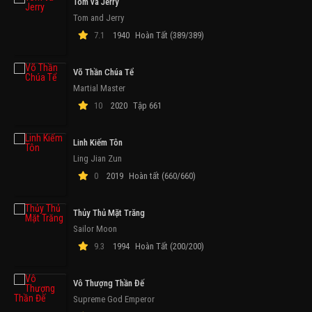
Tom và Jerry
Tom and Jerry
7.1
1940
Hoàn Tất (389/389)
Võ Thần Chúa Tể
Martial Master
10
2020
Tập 661
Linh Kiếm Tôn
Ling Jian Zun
0
2019
Hoàn tất (660/660)
Thủy Thủ Mặt Trăng
Sailor Moon
9.3
1994
Hoàn Tất (200/200)
Vô Thượng Thần Đế
Supreme God Emperor