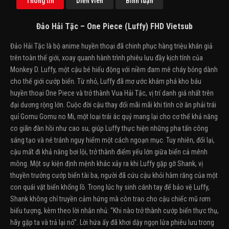
Thông tin
Diễn viên
Bình luận
Đảo Hải Tặc – One Piece (Luffy) FHD Vietsub
Đảo Hải Tặc là bộ anime huyền thoại đã chinh phục hàng triệu khán giả
trên toàn thế giới, xoay quanh hành trình phiêu lưu đầy kịch tính của
Monkey D. Luffy, một cậu bé hiếu động với niềm đam mê cháy bỏng dành
cho thế giới cướp biển. Từ nhỏ, Luffy đã mơ ước khám phá kho báu
huyền thoại One Piece và trở thành Vua Hải Tặc, vị trí danh giá nhất trên
đại dương rộng lớn. Cuộc đời cậu thay đổi mãi mãi khi tình cờ ăn phải trái
quỉ Gomu Gomu no Mi, một loại trái ác quỷ mang lại cho cơ thể khả năng
co giãn đàn hồi như cao su, giúp Luffy thực hiện những pha tấn công
sáng tạo và né tránh nguy hiểm một cách ngoạn mục. Tuy nhiên, đổi lại,
cậu mất đi khả năng bơi lội, trở thành điểm yếu lớn giữa biển cả mênh
mông. Một sự kiện định mệnh khác xảy ra khi Luffy gặp gỡ Shank, vị
thuyền trưởng cướp biển tài ba, người đã cứu cậu khỏi hàm răng của một
con quái vật biển khổng lồ. Trong lúc hy sinh cánh tay để bảo vệ Luffy,
Shank không chỉ truyền cảm hứng mà còn trao cho cậu chiếc mũ rơm
biểu tượng, kèm theo lời nhắn nhủ: “Khi nào trở thành cướp biển thực thụ,
hãy gặp ta và trả lại nó”. Lời hứa ấy đã khơi dậy ngọn lửa phiêu lưu trong