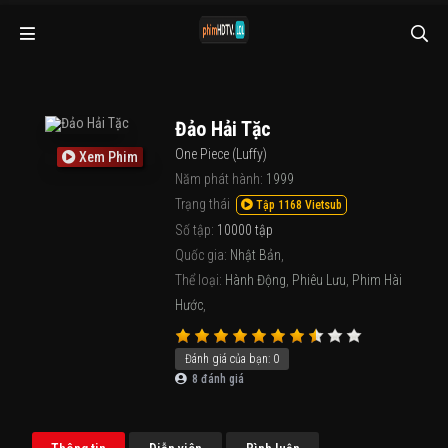
Đảo Hải Tặc
One Piece (Luffy)
Xem Phim
Năm phát hành:
1999
Trạng thái
Tập 1168 Vietsub
Số tập:
10000 tập
Quốc gia:
Nhật Bản
,
Thể loại:
Hành Động
,
Phiêu Lưu
,
Phim Hài
Hước
,
Đánh giá của bạn:
0
8
đánh giá