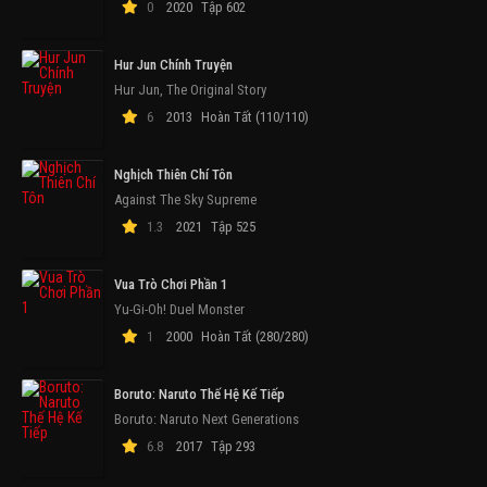
0
2020
Tập 602
Hur Jun Chính Truyện
Hur Jun, The Original Story
6
2013
Hoàn Tất (110/110)
Nghịch Thiên Chí Tôn
Against The Sky Supreme
1.3
2021
Tập 525
Vua Trò Chơi Phần 1
Yu-Gi-Oh! Duel Monster
1
2000
Hoàn Tất (280/280)
Boruto: Naruto Thế Hệ Kế Tiếp
Boruto: Naruto Next Generations
6.8
2017
Tập 293