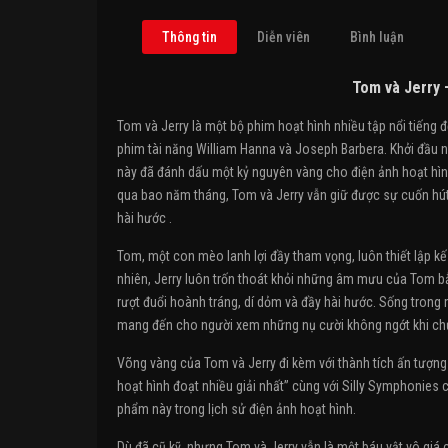
Thông tin
Diễn viên
Bình luận
Tom và Jerry 
Tom và Jerry là một bộ phim hoạt hình nhiều tập nổi tiếng đ
phim tài năng William Hanna và Joseph Barbera. Khởi đầu 
này đã đánh dấu một kỷ nguyên vàng cho điện ảnh hoạt hình, 
qua bao năm tháng, Tom và Jerry vẫn giữ được sự cuốn hút 
hài hước .
Tom, một con mèo lanh lợi đầy tham vọng, luôn thiết lập k
nhiên, Jerry luôn trốn thoát khỏi những âm mưu của Tom b
rượt đuổi hoành tráng, dí dỏm và đầy hài hước. Sống trong m
mang đến cho người xem những nụ cười không ngớt khi chứng
Võng vàng của Tom và Jerry đi kèm với thành tích ấn tượng
hoạt hình đoạt nhiều giải nhất” cùng với Silly Symphonies
phẩm này trong lịch sử điện ảnh hoạt hình.
Dù đã cũ kỹ, nhưng Tom và Jerry vẫn là một báu vật vô giá