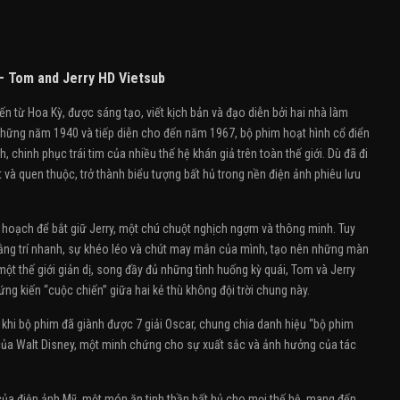
– Tom and Jerry HD Vietsub
ến từ Hoa Kỳ, được sáng tạo, viết kịch bản và đạo diễn bởi hai nhà làm
những năm 1940 và tiếp diễn cho đến năm 1967, bộ phim hoạt hình cổ điển
chinh phục trái tim của nhiều thế hệ khán giả trên toàn thế giới. Dù đã đi
và quen thuộc, trở thành biểu tượng bất hủ trong nền điện ảnh phiêu lưu
ế hoạch để bắt giữ Jerry, một chú chuột nghịch ngợm và thông minh. Tuy
ằng trí nhanh, sự khéo léo và chút may mắn của mình, tạo nên những màn
ột thế giới giản dị, song đầy đủ những tình huống kỳ quái, Tom và Jerry
 kiến “cuộc chiến” giữa hai kẻ thù không đội trời chung này.
 khi bộ phim đã giành được 7 giải Oscar, chung chia danh hiệu “bộ phim
 của Walt Disney, một minh chứng cho sự xuất sắc và ảnh hưởng của tác
 của điện ảnh Mỹ, một món ăn tinh thần bất hủ cho mọi thế hệ, mang đến