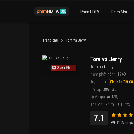
Phim HDTV
Phim Mới
Trang chủ
Tom và Jerry
Tom và Jerry
Tom and Jerry
Xem Phim
Năm phát hành:
1940
Trạng thái
Hoàn Tất (38
Số tập:
389 Tập
Quốc gia:
Âu Mỹ
,
Thể loại:
Phim Hài Hước
,
7.1
11
đánh giá