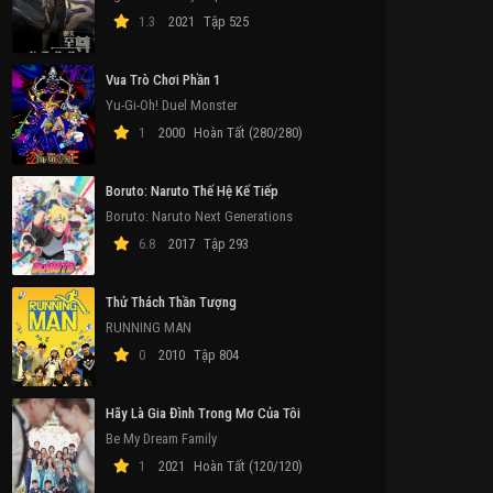
1.3
2021
Tập 525
Vua Trò Chơi Phần 1
Yu-Gi-Oh! Duel Monster
1
2000
Hoàn Tất (280/280)
Boruto: Naruto Thế Hệ Kế Tiếp
Boruto: Naruto Next Generations
ập 3
Tập 4
Tập 4
T
6.8
2017
Tập 293
Thử Thách Thần Tượng
RUNNING MAN
0
2010
Tập 804
Hãy Là Gia Đình Trong Mơ Của Tôi
Be My Dream Family
1
2021
Hoàn Tất (120/120)
Hút Thuốc Phía Sau Siêu Thị Cùng Em
Phi Vụ Chung Cư
Hana-Kimi (Phần 2)
Xa