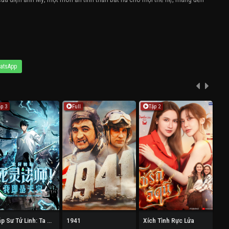
atsApp
ập 3
Full
Tập 2
T
Pháp Sư Tử Linh: Ta Chính Là Thiên Tai
1941
Xích Tình Rực Lửa