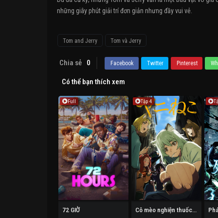
những giây phút giải trí đơn giản nhưng đầy vui vẻ.
Tom and Jerry
Tom và Jerry
Chia sẻ
0
Facebook
Twitter
Pinterest
Wh
Có thể bạn thích xem
Full
Tập 4
T
72 GIỜ
Cô mèo nghiện thuốc lá