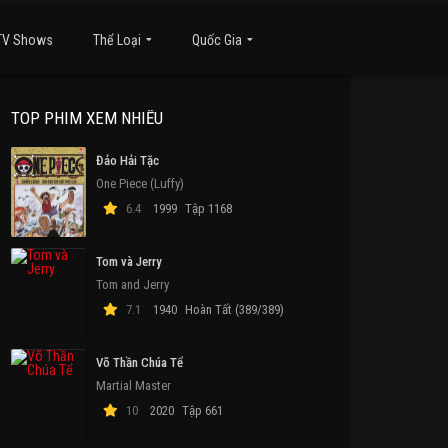
TV Shows
Thể Loại
Quốc Gia
TOP PHIM XEM NHIỀU
Đảo Hải Tặc
One Piece (Luffy)
6.4
1999
Tập 1168
Tom và Jerry
Tom and Jerry
7.1
1940
Hoàn Tất (389/389)
Võ Thần Chúa Tể
Martial Master
10
2020
Tập 661