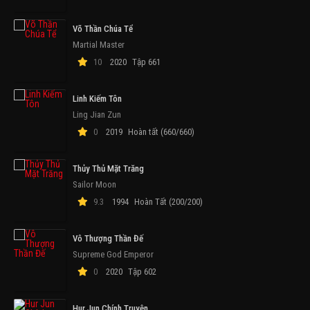
Võ Thần Chúa Tể
Martial Master
10
2020
Tập 661
Linh Kiếm Tôn
Ling Jian Zun
0
2019
Hoàn tất (660/660)
Thủy Thủ Mặt Trăng
Sailor Moon
9.3
1994
Hoàn Tất (200/200)
Vô Thượng Thần Đế
Supreme God Emperor
0
2020
Tập 602
Hur Jun Chính Truyện