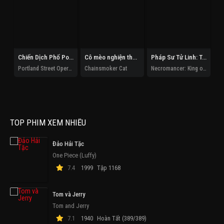
Chiến Dịch Phố Portland
Cô mèo nghiện thuốc lá
Pháp Sư Tử Linh: Ta Chính Là Thiên Tai
Portland Street Operation
Chainsmoker Cat
Necromancer: King of the Scourge
TOP PHIM XEM NHIỀU
Đảo Hải Tặc
One Piece (Luffy)
7.4
1999
Tập 1168
Tom và Jerry
Tom and Jerry
7.1
1940
Hoàn Tất (389/389)