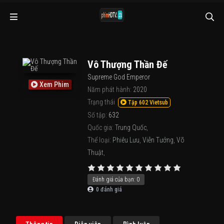
Vô Thượng Thần Đế
Supreme God Emperor
Xem Phim
Năm phát hành:
2020
Trạng thái
Tập 602 Vietsub
Số tập:
632
Quốc gia:
Trung Quốc
,
Thể loại:
Phiêu Lưu
,
Viễn Tưởng
,
Võ
Thuật
,
Đánh giá của bạn:
0
0
đánh giá