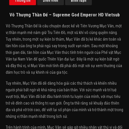
Thông tin
Diễn viên
Bình luận
Vô Thượng Thần Đế – Supreme God Emperor HD Vietsub
Vô Thượng Thần Đế là câu chuyện được kể về Tiên Vương Mục Vân, một
vị thần mạnh mẽ nắm giữ Tru Tiên Đồ, một vũ khí vô cùng quyền năng.
Tuy nhiên, trong một sự kiện bi thảm, Mục Vân đã bị kẻ khác ám toán và
tàn hồn của ông ta phải ngủ say trong suốt vạn năm. Sau một khoảng
thời gian dài, tàn hồn của Mục Vân thức tỉnh trên người của Phế vật Mục
Vân tại Nam Vân đế quốc Thiên Vận đại lục. Đây là một sự kiện bất ngờ
và đầy thú vị, vì Mục Vân mới tỉnh đã phải đối mặt với sự xem thường của
đám học trò và sự khinh rẻ của gia tộc.
Tuy nhiên, Mục Vân đã dễ dàng hóa giải các thử thách và khiến nhiều
người phải bất ngờ về khả năng của bản thân. Với sức mạnh và trí tuệ
vượt trội, Mục Vân đã bắt đầu hành trình tu luyện của mình, với mục tiêu
trở về đỉnh cao và thống trị vạn giới. Ông ta thề rằng sẽ khuấy đảo thiên
địa và phá vỡ trời cao, để viết lại số phận của mình và trở thành một trong
những vị thần mạnh nhất trong lịch sử.
Trên hành trình của mình, Mục Vân sẽ gặp gỡ nhiều nhân vật thú vị và đối