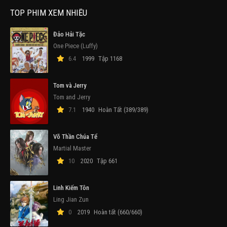
TOP PHIM XEM NHIỀU
Đảo Hải Tặc
One Piece (Luffy)
6.4
1999
Tập 1168
Tom và Jerry
Tom and Jerry
7.1
1940
Hoàn Tất (389/389)
Võ Thần Chúa Tể
Martial Master
10
2020
Tập 661
Linh Kiếm Tôn
Ling Jian Zun
0
2019
Hoàn tất (660/660)