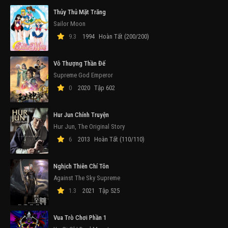
Thủy Thủ Mặt Trăng
Sailor Moon
9.3
1994
Hoàn Tất (200/200)
Vô Thượng Thần Đế
Supreme God Emperor
0
2020
Tập 602
Hur Jun Chính Truyện
Hur Jun, The Original Story
6
2013
Hoàn Tất (110/110)
Nghịch Thiên Chí Tôn
Against The Sky Supreme
1.3
2021
Tập 525
Vua Trò Chơi Phần 1