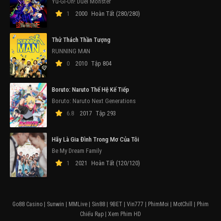
Yu-Gi-Oh! Duel Monster
1
2000
Hoàn Tất (280/280)
Thử Thách Thần Tượng
RUNNING MAN
0
2010
Tập 804
Boruto: Naruto Thế Hệ Kế Tiếp
Boruto: Naruto Next Generations
6.8
2017
Tập 293
Hãy Là Gia Đình Trong Mơ Của Tôi
Be My Dream Family
1
2021
Hoàn Tất (120/120)
Go88 Casino
|
Sunwin
|
MMLive
|
Sin88
|
9BET
|
Vin777
|
PhimMoi
|
MotChill
|
Phim
Chiếu Rạp
|
Xem Phim HD