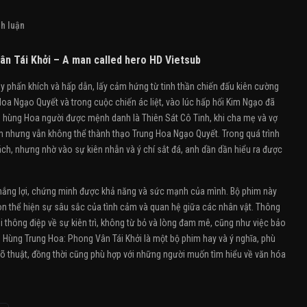
h luận
n Tái Khởi – A man called hero HD Vietsub
y phấn khích và hấp dẫn, lấy cảm hứng từ tinh thần chiến đấu kiên cường
Hoa Ngạo Quyết và trong cuộc chiến ác liệt, vào lúc hấp hối Kim Ngạo đã
hùng Hoa người được mệnh danh là Thiên Sát Cô Tinh, khi cha mẹ và vợ
ăm nhưng vẫn không thể thành thạo Trung Hoa Ngạo Quyết. Trong quá trình
hách, nhưng nhờ vào sự kiên nhẫn và ý chí sắt đá, anh dần dần hiểu ra được
h thắng lợi, chứng minh được khả năng và sức mạnh của mình. Bộ phim này
òn thể hiện sự sâu sắc của tình cảm và quan hệ giữa các nhân vật. Thông
thông điệp về sự kiên trì, không từ bỏ và lòng đam mê, cũng như việc bảo
h Hùng Trung Hoa: Phong Vân Tái Khởi là một bộ phim hay và ý nghĩa, phù
võ thuật, đồng thời cũng phù hợp với những người muốn tìm hiểu về văn hóa