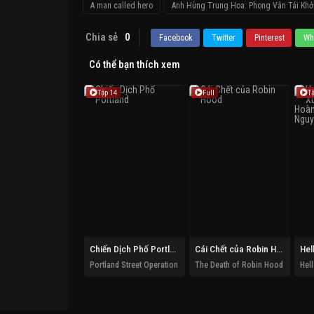
A man called hero
Anh Hùng Trung Hoa: Phong Vân Tái Khở
Chia sẻ
0
Facebook
Twitter
Pinterest
Wh
Có thể bạn thích xem
Tập 14
Full
T
Chiến Dịch Phố Portland
Cái Chết của Robin Hood
Portland Street Operation
The Death of Robin Hood