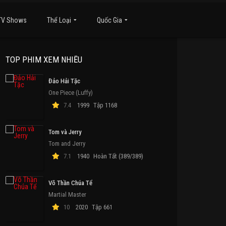
TV Shows
Thể Loại
Quốc Gia
TOP PHIM XEM NHIỀU
Đảo Hải Tặc
One Piece (Luffy)
7.4
1999
Tập 1168
Tom và Jerry
Tom and Jerry
7.1
1940
Hoàn Tất (389/389)
Võ Thần Chúa Tể
Martial Master
10
2020
Tập 661