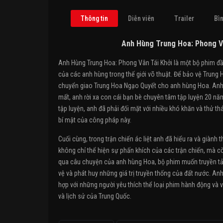
Thông tin
Diễn viên
Trailer
Bìn
Anh Hùng Trung Hoa: Phong Vâ
Anh Hùng Trung Hoa: Phong Vân Tái Khởi là một bộ phim đầ
của các anh hùng trong thế giới võ thuật. Để bảo vệ Trung 
chuyển giao Trung Hoa Ngạo Quyết cho anh hùng Hoa. Anh 
mất, anh rời xa con cái bạn bè chuyên tâm tập luyện 20 n
tập luyện, anh đã phải đối mặt với nhiều khó khăn và thử t
bí mật của công pháp này.
Cuối cùng, trong trận chiến ác liệt anh đã hiểu ra và giàn
không chỉ thể hiện sự phấn khích của các trận chiến, mà c
qua câu chuyện của anh hùng Hoa, bộ phim muốn truyền tải 
vệ và phát huy những giá trị truyền thống của đất nước. An
hợp với những người yêu thích thể loại phim hành động và 
và lịch sử của Trung Quốc.