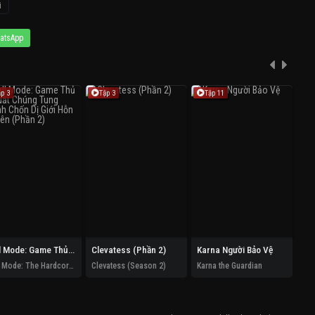
i
atsApp
ập 3
Tập 3
Tập 11
T
Hell Mode: Game Thủ Xuất Chúng Tung Hoành Chốn Dị Giới Hỗn Nguyên (Phần 2)
Clevatess (Phần 2)
Karna Người Bảo Vệ
Hell Mode: The Hardcore Gamer Dominates In Another World With Garbage Balancing (Season 2)
Clevatess (Season 2)
Karna the Guardian