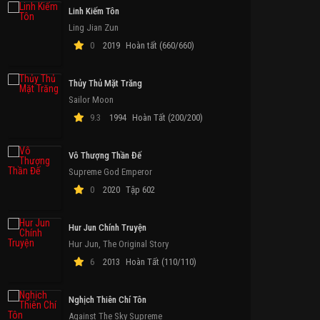
Linh Kiếm Tôn
Ling Jian Zun
0
2019
Hoàn tất (660/660)
Thủy Thủ Mặt Trăng
Sailor Moon
9.3
1994
Hoàn Tất (200/200)
Vô Thượng Thần Đế
Supreme God Emperor
0
2020
Tập 602
Hur Jun Chính Truyện
Hur Jun, The Original Story
6
2013
Hoàn Tất (110/110)
Nghịch Thiên Chí Tôn
Against The Sky Supreme