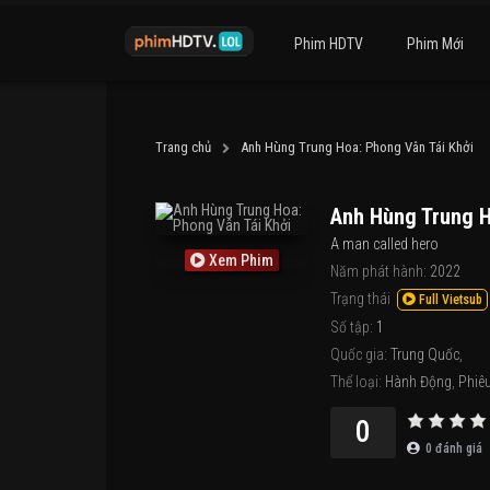
Phim HDTV
Phim Mới
Trang chủ
Anh Hùng Trung Hoa: Phong Vân Tái Khởi
Anh Hùng Trung H
A man called hero
Xem Phim
Năm phát hành:
2022
Trạng thái
Full Vietsub
Số tập:
1
Quốc gia:
Trung Quốc
,
Thể loại:
Hành Động
,
Phiê
0
0
đánh giá